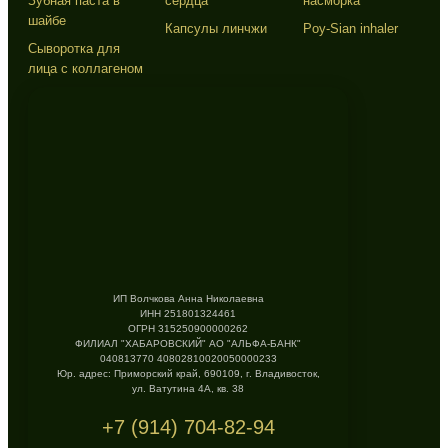
Зубная паста в
сердца
насморка
шайбе
Капсулы линчжи
Poy-Sian inhaler
Сыворотка для
лица с коллагеном
ИП Волчкова Анна Николаевна
ИНН 251801324461
ОГРН 315250900000262
ФИЛИАЛ "ХАБАРОВСКИЙ" АО "АЛЬФА-БАНК"
040813770 40802810020050000233
Юр. адрес: Приморский край, 690109, г. Владивосток,
ул. Ватутина 4А, кв. 38
+7 (914) 704-82-94