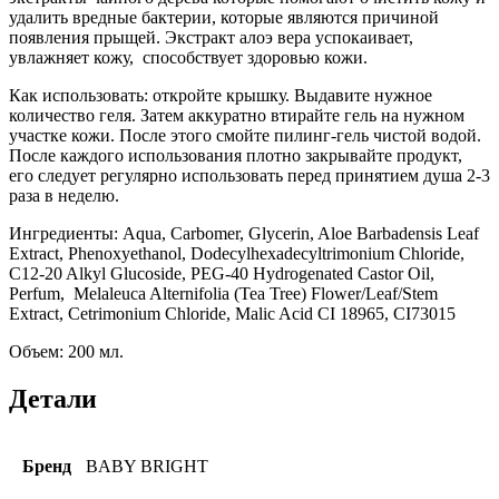
удалить вредные бактерии, которые являются причиной
появления прыщей. Экстракт алоэ вера успокаивает,
увлажняет кожу, способствует здоровью кожи.
Как использовать: откройте крышку. Выдавите нужное
количество геля. Затем аккуратно втирайте гель на нужном
участке кожи. После этого смойте пилинг-гель чистой водой.
После каждого использования плотно закрывайте продукт,
его следует регулярно использовать перед принятием душа 2-3
раза в неделю.
Ингредиенты: Aqua, Carbomer, Glycerin, Aloe Barbadensis Leaf
Extract, Phenoxyethanol, Dodecylhexadecyltrimonium Chloride,
C12-20 Alkyl Glucoside, PEG-40 Hydrogenated Castor Oil,
Perfum, Melaleuca Alternifolia (Tea Tree) Flower/Leaf/Stem
Extract, Cetrimonium Chloride, Malic Acid CI 18965, CI73015
Объем: 200 мл.
Детали
Бренд
BABY BRIGHT