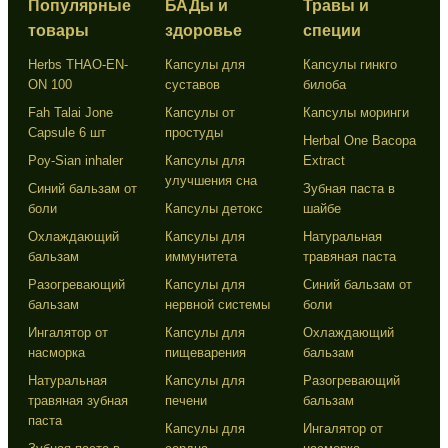
Популярные
БАДы и
Травы и
товары
здоровье
специи
Herbs THAO-EN-
Капсулы для
Капсулы гинкго
ON 100
суставов
билоба
Fah Talai Jone
Капсулы от
Капсулы моринги
Capsule 6 шт
простуды
Herbal One Bacopa
Poy-Sian inhaler
Капсулы для
Extract
улучшения сна
Синий бальзам от
Зубная паста в
боли
Капсулы детокс
шайбе
Охлаждающий
Капсулы для
Натуральная
бальзам
иммунитета
травяная паста
Разогревающий
Капсулы для
Синий бальзам от
бальзам
нервной системы
боли
Ингалятор от
Капсулы для
Охлаждающий
насморка
пищеварения
бальзам
Натуральная
Капсулы для
Разогревающий
травяная зубная
печени
бальзам
паста
Капсулы для
Ингалятор от