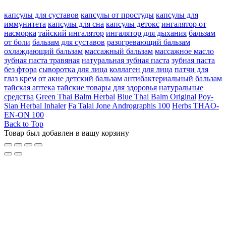
капсулы для суставов
капсулы от простуды
капсулы для
иммунитета
капсулы для сна
капсулы детокс
ингалятор от
насморка
тайский ингалятор
ингалятор для дыхания
бальзам
от боли
бальзам для суставов
разогревающий бальзам
охлаждающий бальзам
массажный бальзам
массажное масло
зубная паста травяная
натуральная зубная паста
зубная паста
без фтора
сыворотка для лица
коллаген для лица
патчи для
глаз
крем от акне
детский бальзам
антибактериальный бальзам
тайская аптека
тайские товары для здоровья
натуральные
средства
Green Thai Balm Herbal
Blue Thai Balm Original
Poy-
Sian Herbal Inhaler
Fa Talai Jone Andrographis 100
Herbs THAO-
EN-ON 100
Back to Top
Товар был добавлен в вашу корзину