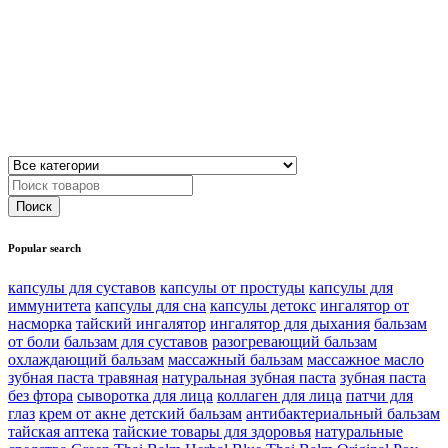
Popular search
капсулы для суставов
капсулы от простуды
капсулы для
иммунитета
капсулы для сна
капсулы детокс
ингалятор от
насморка
тайский ингалятор
ингалятор для дыхания
бальзам
от боли
бальзам для суставов
разогревающий бальзам
охлаждающий бальзам
массажный бальзам
массажное масло
зубная паста травяная
натуральная зубная паста
зубная паста
без фтора
сыворотка для лица
коллаген для лица
патчи для
глаз
крем от акне
детский бальзам
антибактериальный бальзам
тайская аптека
тайские товары для здоровья
натуральные