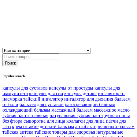
Popular search
капсулы для суставов
капсулы от простуды
капсулы для
иммунитета
капсулы для сна
капсулы детокс
ингалятор от
насморка
тайский ингалятор
ингалятор для дыхания
бальзам
от боли
бальзам для суставов
разогревающий бальзам
охлаждающий бальзам
массажный бальзам
массажное масло
зубная паста травяная
натуральная зубная паста
зубная паста
без фтора
сыворотка для лица
коллаген для лица
патчи для
глаз
крем от акне
детский бальзам
антибактериальный бальзам
тайская аптека
тайские товары для здоровья
натуральные