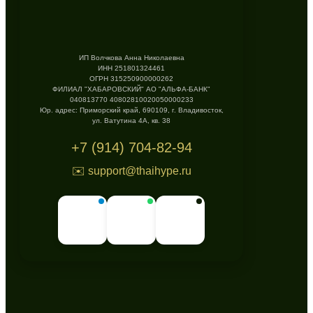
ИП Волчкова Анна Николаевна
ИНН 251801324461
ОГРН 315250900000262
ФИЛИАЛ "ХАБАРОВСКИЙ" АО "АЛЬФА-БАНК"
040813770 40802810020050000233
Юр. адрес: Приморский край, 690109, г. Владивосток,
ул. Ватутина 4А, кв. 38
+7 (914) 704-82-94
✉️ support@thaihype.ru