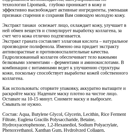
технологии Lipomask, глубоко проникает в кожу и
эффективно высвобождает активные ингредиенты, уменьшая
признаки старения и сохраняя Вам сияющую молодую кожу.
Экстракт танаки освежает лицо, охлаждает кожу, улучшает в
ней обмен веществ и стимулирует выработку коллагена, за
счет чего кожа отлично подтягивается.
Экстракт граната составляет эллаговая кислота – натуральное
производное полифенола. Именно она придает экстракту
антивозрастные и противовоспалительные качества.
Гидролизованный коллаген обеспечивает тело важными
белковыми элементами – ферментами и аминокислотами. В
комбинации с витаминами ведет к улучшению структуры
кожи, поскольку способствует выработке кожей собственного
коллагена.
Как использовать: оторвите упаковку, аккуратно вытащите и
раскройте маску. Наденьте маску плотно на чистое лицо.
Оставьте на 10-15 минут. Снимите маску и выбросьте.
Смывать не нужно.
Состав: Aqua, Butylene Glycol, Glycerin, Lecithin, Rice Ferment
Filtrate, Euglena Gracilis Polysaccharide, Betaine,
Hydroxyacetophenone, 1,2-Hexanediol, Sodium Polyacrylate,
Phenoxyethanol, Xanthan Gum, Hydrolyzed Collagen,