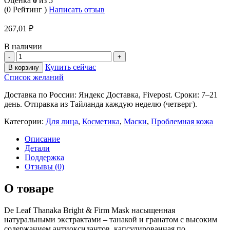
Оценка
0
из 5
(0 Рейтинг )
Написать отзыв
267,01
₽
В наличии
Купить сейчас
В корзину
Список желаний
Доставка по России: Яндекс Доставка, Fivepost. Сроки: 7–21
день. Отправка из Тайланда каждую неделю (четверг).
Категории:
Для лица
,
Косметика
,
Маски
,
Проблемная кожа
Описание
Детали
Поддержка
Отзывы (0)
О товаре
De Leaf Thanaka Bright & Firm Mask насыщенная
натуральными экстрактами – танакой и гранатом с высоким
содержанием антиоксидантов, капсулированная по