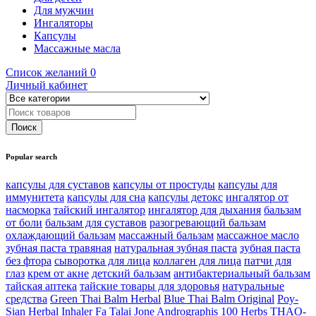
Для мужчин
Ингаляторы
Капсулы
Массажные масла
Список желаний
0
Личный кабинет
Popular search
капсулы для суставов
капсулы от простуды
капсулы для
иммунитета
капсулы для сна
капсулы детокс
ингалятор от
насморка
тайский ингалятор
ингалятор для дыхания
бальзам
от боли
бальзам для суставов
разогревающий бальзам
охлаждающий бальзам
массажный бальзам
массажное масло
зубная паста травяная
натуральная зубная паста
зубная паста
без фтора
сыворотка для лица
коллаген для лица
патчи для
глаз
крем от акне
детский бальзам
антибактериальный бальзам
тайская аптека
тайские товары для здоровья
натуральные
средства
Green Thai Balm Herbal
Blue Thai Balm Original
Poy-
Sian Herbal Inhaler
Fa Talai Jone Andrographis 100
Herbs THAO-