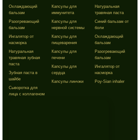
Охлаждающий
Капсулы для
Натуральная
бальзам
иммунитета
травяная паста
Разогревающий
Капсулы для
Синий бальзам от
бальзам
нервной системы
боли
Ингалятор от
Капсулы для
Охлаждающий
насморка
пищеварения
бальзам
Натуральная
Капсулы для
Разогревающий
травяная зубная
печени
бальзам
паста
Капсулы для
Ингалятор от
Зубная паста в
сердца
насморка
шайбе
Капсулы линчжи
Poy-Sian inhaler
Сыворотка для
лица с коллагеном