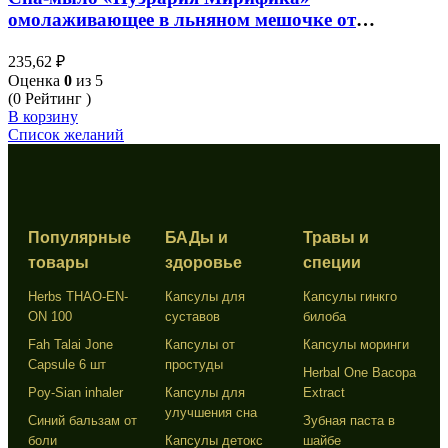
омолаживающее в льняном мешочке от
Supaporn, Pueraria Mirfica Herbal Soap, 70 гр
235,62
₽
Оценка
0
из 5
(0 Рейтинг )
В корзину
Список желаний
Популярные
БАДы и
Травы и
товары
здоровье
специи
Herbs THAO-EN-
Капсулы для
Капсулы гинкго
ON 100
суставов
билоба
Fah Talai Jone
Капсулы от
Капсулы моринги
Capsule 6 шт
простуды
Herbal One Bacopa
Poy-Sian inhaler
Капсулы для
Extract
улучшения сна
Синий бальзам от
Зубная паста в
боли
Капсулы детокс
шайбе