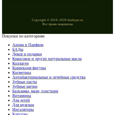
Copyright © 2019–2026 thaihype.ru
Все права защищены.
Покупки по категориям
Арома и Парфюм
БАДы
Декор и подарки
Кокосовое и другие натуральные масла
Коллаген
Коррекция фигуры
Косметика
Антибактериальные и лечебные средства
Зубные пасты
Зубные щетки
Бальзамы, мази, пластыри
Витамины
Для детей
Для мужчин
Ингаляторы
Капсулы