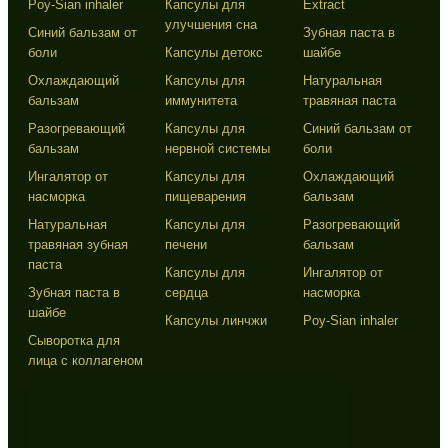
Poy-Sian inhaler
Капсулы для
Extract
улучшения сна
Синий бальзам от
Зубная паста в
боли
Капсулы детокс
шайбе
Охлаждающий
Капсулы для
Натуральная
бальзам
иммунитета
травяная паста
Разогревающий
Капсулы для
Синий бальзам от
бальзам
нервной системы
боли
Ингалятор от
Капсулы для
Охлаждающий
насморка
пищеварения
бальзам
Натуральная
Капсулы для
Разогревающий
травяная зубная
печени
бальзам
паста
Капсулы для
Ингалятор от
Зубная паста в
сердца
насморка
шайбе
Капсулы линчжи
Poy-Sian inhaler
Сыворотка для
лица с коллагеном