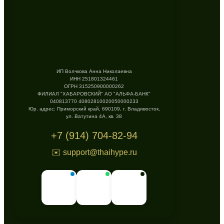
ИП Волчкова Анна Николаевна
ИНН 251801324461
ОГРН 315250900000262
ФИЛИАЛ "ХАБАРОВСКИЙ" АО "АЛЬФА-БАНК"
040813770 40802810020050000233
Юр. адрес: Приморский край, 690109, г. Владивосток,
ул. Ватутина 4А, кв. 38
+7 (914) 704-82-94
✉️ support@thaihype.ru