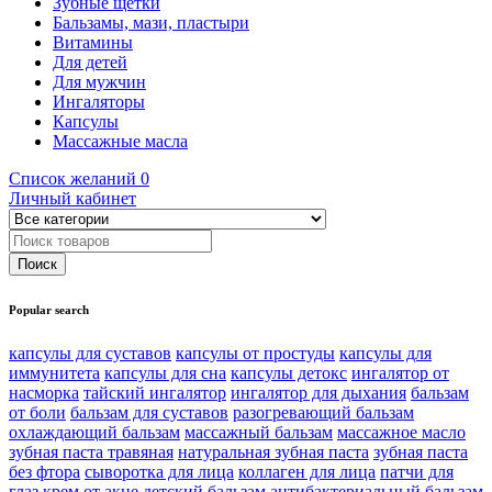
Зубные щетки
Бальзамы, мази, пластыри
Витамины
Для детей
Для мужчин
Ингаляторы
Капсулы
Массажные масла
Список желаний
0
Личный кабинет
Popular search
капсулы для суставов
капсулы от простуды
капсулы для
иммунитета
капсулы для сна
капсулы детокс
ингалятор от
насморка
тайский ингалятор
ингалятор для дыхания
бальзам
от боли
бальзам для суставов
разогревающий бальзам
охлаждающий бальзам
массажный бальзам
массажное масло
зубная паста травяная
натуральная зубная паста
зубная паста
без фтора
сыворотка для лица
коллаген для лица
патчи для
глаз
крем от акне
детский бальзам
антибактериальный бальзам