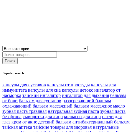
Popular search
капсулы для суставов
капсулы от простуды
капсулы для
иммунитета
капсулы для сна
капсулы детокс
ингалятор от
насморка
тайский ингалятор
ингалятор для дыхания
бальзам
от боли
бальзам для суставов
разогревающий бальзам
охлаждающий бальзам
массажный бальзам
массажное масло
зубная паста травяная
натуральная зубная паста
зубная паста
без фтора
сыворотка для лица
коллаген для лица
патчи для
глаз
крем от акне
детский бальзам
антибактериальный бальзам
тайская аптека
тайские товары для здоровья
натуральные