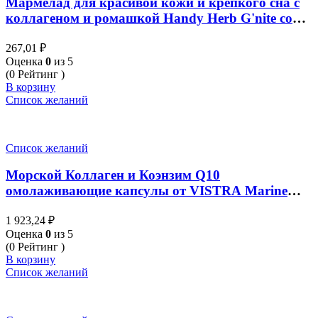
Мармелад для красивой кожи и крепкого сна с
коллагеном и ромашкой Handy Herb G'nite со
вкусом Малины 4 шт 24 гр.
267,01
₽
Оценка
0
из 5
(0 Рейтинг )
В корзину
Список желаний
Список желаний
Морской Коллаген и Коэнзим Q10
омолаживающие капсулы от VISTRA Marine
Collagen TriPeptide 1300 & Coenzyme Q10 30
1 923,24
₽
Капсул
Оценка
0
из 5
(0 Рейтинг )
В корзину
Список желаний