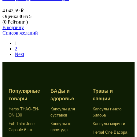
4 042,59
₽
Оценка
0
из 5
(0 Рейтинг )
В корзину
Список желаний
1
2
Next
Популярные
БАДы и
Травы и
товары
здоровье
специи
Herbs THAO-EN-
Капсулы для
Капсулы гинкго
ON 100
суставов
билоба
Fah Talai Jone
Капсулы от
Капсулы моринги
Capsule 6 шт
простуды
Herbal One Bacopa