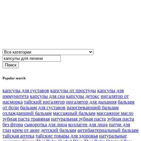
Popular search
капсулы для суставов
капсулы от простуды
капсулы для
иммунитета
капсулы для сна
капсулы детокс
ингалятор от
насморка
тайский ингалятор
ингалятор для дыхания
бальзам
от боли
бальзам для суставов
разогревающий бальзам
охлаждающий бальзам
массажный бальзам
массажное масло
зубная паста травяная
натуральная зубная паста
зубная паста
без фтора
сыворотка для лица
коллаген для лица
патчи для
глаз
крем от акне
детский бальзам
антибактериальный бальзам
тайская аптека
тайские товары для здоровья
натуральные