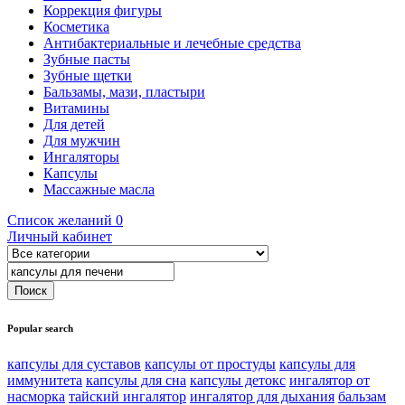
Коррекция фигуры
Косметика
Антибактериальные и лечебные средства
Зубные пасты
Зубные щетки
Бальзамы, мази, пластыри
Витамины
Для детей
Для мужчин
Ингаляторы
Капсулы
Массажные масла
Список желаний
0
Личный кабинет
Popular search
капсулы для суставов
капсулы от простуды
капсулы для
иммунитета
капсулы для сна
капсулы детокс
ингалятор от
насморка
тайский ингалятор
ингалятор для дыхания
бальзам