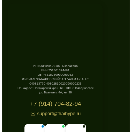
ИП Волчкова Анна Николаевна
ИНН 251801324461
ОГРН 315250900000262
ФИЛИАЛ "ХАБАРОВСКИЙ" АО "АЛЬФА-БАНК"
040813770 40802810020050000233
Юр. адрес: Приморский край, 690109, г. Владивосток,
ул. Ватутина 4А, кв. 38
+7 (914) 704-82-94
✉️ support@thaihype.ru