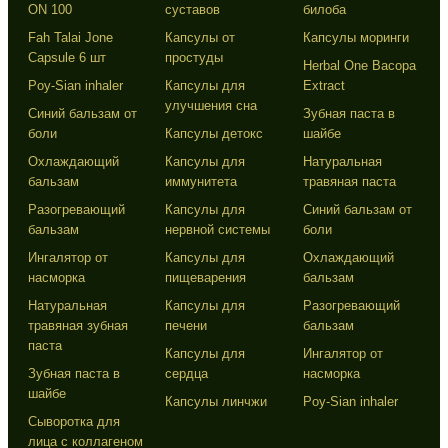
ON 100
суставов
билоба
Fah Talai Jone
Капсулы от
Капсулы моринги
Capsule 6 шт
простуды
Herbal One Bacopa
Poy-Sian inhaler
Капсулы для
Extract
улучшения сна
Синий бальзам от
Зубная паста в
боли
Капсулы детокс
шайбе
Охлаждающий
Капсулы для
Натуральная
бальзам
иммунитета
травяная паста
Разогревающий
Капсулы для
Синий бальзам от
бальзам
нервной системы
боли
Ингалятор от
Капсулы для
Охлаждающий
насморка
пищеварения
бальзам
Натуральная
Капсулы для
Разогревающий
травяная зубная
печени
бальзам
паста
Капсулы для
Ингалятор от
Зубная паста в
сердца
насморка
шайбе
Капсулы линчжи
Poy-Sian inhaler
Сыворотка для
лица с коллагеном