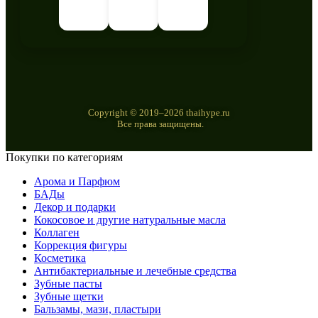
Copyright © 2019–2026 thaihype.ru
Все права защищены.
Покупки по категориям
Арома и Парфюм
БАДы
Декор и подарки
Кокосовое и другие натуральные масла
Коллаген
Коррекция фигуры
Косметика
Антибактериальные и лечебные средства
Зубные пасты
Зубные щетки
Бальзамы, мази, пластыри