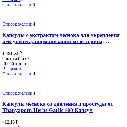
Список желаний
Список желаний
Капсулы с экстрактом чеснока для укрепления
иммунитета, нормализации холестерина,
разжижения крови от Herbal One, Garlic Extract,
1 491,53
₽
100 капсул
Оценка
0
из 5
(0 Рейтинг )
В корзину
Список желаний
Список желаний
Капсулы чеснока от давления и простуды от
Thanyaporn Herbs Garlic 100 Капсул
412,16
₽