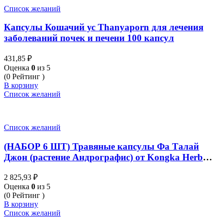
Список желаний
Капсулы Кошачий ус Thanyaporn для лечения
заболеваний почек и печени 100 капсул
431,85
₽
Оценка
0
из 5
(0 Рейтинг )
В корзину
Список желаний
Список желаний
(НАБОР 6 ШТ) Травяные капсулы Фа Талай
Джон (растение Андрографис) от Kongka Herbs
Fah Talai Jone (Andrographis paniculata) Capsule
2 825,93
₽
set 6 pcs *100 caps
Оценка
0
из 5
(0 Рейтинг )
В корзину
Список желаний