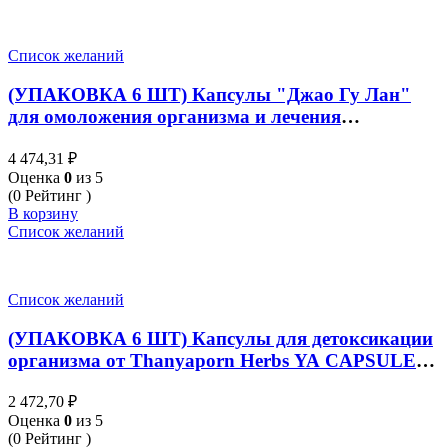
Список желаний
(УПАКОВКА 6 ШТ) Капсулы "Джао Гу Лан"
для омоложения организма и лечения
онкозаболеваний от Thanyaporn Herbs JIAO GU
4 474,31
₽
LAN 100 капсул
Оценка
0
из 5
(0 Рейтинг )
В корзину
Список желаний
Список желаний
(УПАКОВКА 6 ШТ) Капсулы для детоксикации
организма от Thanyaporn Herbs YA CAPSULE
RANG JUED 100 капсул
2 472,70
₽
Оценка
0
из 5
(0 Рейтинг )