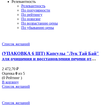
Релевантность
Релевантность
По популярности
По рейтингу
По новизне
По возрастанию цены
По убыванию цены
Список желаний
(УПАКОВКА 6 ШТ) Капсулы "Лук Тай Бай"
для очищения и восстановления печени от
Thanyaporn Herbs Compound LOOKTAIBAI 100
2 472,70
₽
капсул
Оценка
0
из 5
(0 Рейтинг )
В корзину
Список желаний
Список желаний