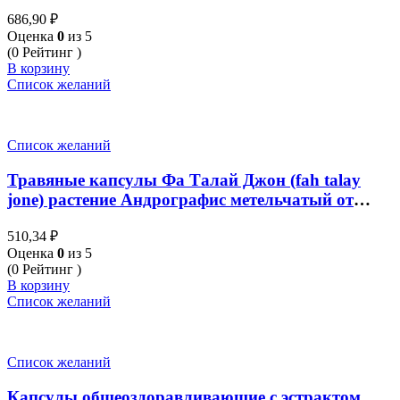
One Garcinia 100 капсул
686,90
₽
Оценка
0
из 5
(0 Рейтинг )
В корзину
Список желаний
Список желаний
Травяные капсулы Фа Талай Джон (fah talay
jone) растение Андрографис метельчатый от
Kongka Herbs Fah Talai Jone (Andrographis
510,34
₽
paniculata) Capsule 100 caps
Оценка
0
из 5
(0 Рейтинг )
В корзину
Список желаний
Список желаний
Капсулы общеоздоравливающие с эстрактом