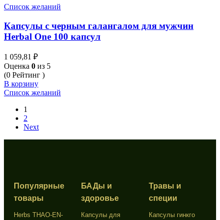
Список желаний
Капсулы с черным галангалом для мужчин
Herbal One 100 капсул
1 059,81
₽
Оценка
0
из 5
(0 Рейтинг )
В корзину
Список желаний
1
2
Next
Популярные
БАДы и
Травы и
товары
здоровье
специи
Herbs THAO-EN-
Капсулы для
Капсулы гинкго