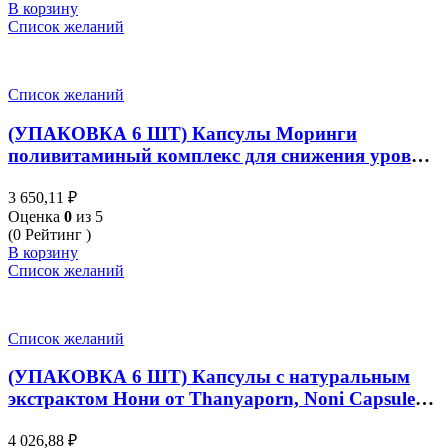
В корзину
Список желаний
Список желаний
(УПАКОВКА 6 ШТ) Капсулы Моринги
поливитаминый комплекс для снижения уровня
холестерина и сахара от Thanyaporn Herbs
3 650,11
₽
Moringa Oleifera 100 Капсул
Оценка
0
из 5
(0 Рейтинг )
В корзину
Список желаний
Список желаний
(УПАКОВКА 6 ШТ) Капсулы с натуральным
экстрактом Нони от Thanyaporn, Noni Capsule
Herebs, 60 шт
4 026,88
₽