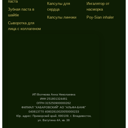
паста
Капсулы для
Ингалятор от
Зубная паста в
сердца
насморка
шайбе
Капсулы линчжи
Poy-Sian inhaler
Сыворотка для
лица с коллагеном
ИП Волчкова Анна Николаевна
ИНН 251801324461
ОГРН 315250900000262
ФИЛИАЛ "ХАБАРОВСКИЙ" АО "АЛЬФА-БАНК"
040813770 40802810020050000233
Юр. адрес: Приморский край, 690109, г. Владивосток,
ул. Ватутина 4А, кв. 38