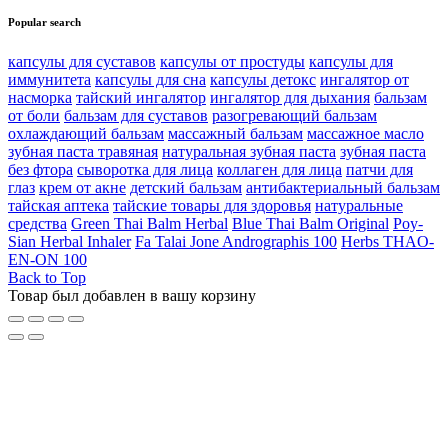
Popular search
капсулы для суставов
капсулы от простуды
капсулы для
иммунитета
капсулы для сна
капсулы детокс
ингалятор от
насморка
тайский ингалятор
ингалятор для дыхания
бальзам
от боли
бальзам для суставов
разогревающий бальзам
охлаждающий бальзам
массажный бальзам
массажное масло
зубная паста травяная
натуральная зубная паста
зубная паста
без фтора
сыворотка для лица
коллаген для лица
патчи для
глаз
крем от акне
детский бальзам
антибактериальный бальзам
тайская аптека
тайские товары для здоровья
натуральные
средства
Green Thai Balm Herbal
Blue Thai Balm Original
Poy-
Sian Herbal Inhaler
Fa Talai Jone Andrographis 100
Herbs THAO-
EN-ON 100
Back to Top
Товар был добавлен в вашу корзину