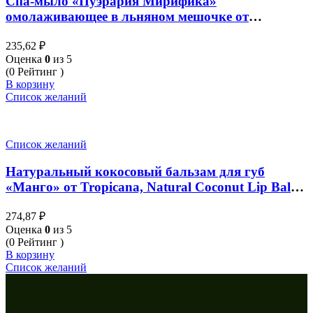
Спа-мыло «Пуэрария Мирифика»
омолаживающее в льняном мешочке от
Supaporn, Pueraria Mirfica Herbal Soap, 70 гр
235,62
₽
Оценка
0
из 5
(0 Рейтинг )
В корзину
Список желаний
Список желаний
Натуральный кокосовый бальзам для губ
«Манго» от Tropicana, Natural Coconut Lip Balm
«Mango Spirit», 10 гр
274,87
₽
Оценка
0
из 5
(0 Рейтинг )
В корзину
Список желаний