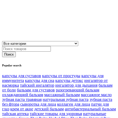
Popular search
капсулы для суставов
капсулы от простуды
капсулы для
иммунитета
капсулы для сна
капсулы детокс
ингалятор от
насморка
тайский ингалятор
ингалятор для дыхания
бальзам
от боли
бальзам для суставов
разогревающий бальзам
охлаждающий бальзам
массажный бальзам
массажное масло
зубная паста травяная
натуральная зубная паста
зубная паста
без фтора
сыворотка для лица
коллаген для лица
патчи для
глаз
крем от акне
детский бальзам
антибактериальный бальзам
тайская аптека
тайские товары для здоровья
натуральные