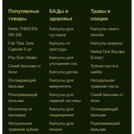
Популярные
БАДы и
Травы и
товары
здоровье
специи
Herbs THAO-EN-
Капсулы для
Капсулы гинкго
ON 100
суставов
билоба
Fah Talai Jone
Капсулы от
Капсулы моринги
Capsule 6 шт
простуды
Herbal One Bacopa
Poy-Sian inhaler
Капсулы для
Extract
улучшения сна
Синий бальзам от
Зубная паста в
боли
Капсулы детокс
шайбе
Охлаждающий
Капсулы для
Натуральная
бальзам
иммунитета
травяная паста
Разогревающий
Капсулы для
Синий бальзам от
бальзам
нервной системы
боли
Ингалятор от
Капсулы для
Охлаждающий
насморка
пищеварения
бальзам
Натуральная
Капсулы для
Разогревающий
травяная зубная
печени
бальзам