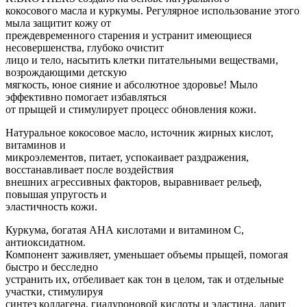
кокосового масла и куркумы. Регулярное использование этого
мыла защитит кожу от
преждевременного старения и устранит имеющиеся
несовершенства, глубоко очистит
лицо и тело, насытить клетки питательными веществами,
возрождающими детскую
мягкость, юное сияние и абсолютное здоровье! Мыло
эффективно помогает избавляться
от прыщей и стимулирует процесс обновления кожи.
Натуральное кокосовое масло, источник жирных кислот,
витаминов и
микроэлементов, питает, успокаивает раздражения,
восстанавливает после воздействия
внешних агрессивных факторов, выравнивает рельеф,
повышая упругость и
эластичность кожи.
Куркума, богатая АНА кислотами и витамином С,
антиоксидатном.
Компонент заживляет, уменьшает объемы прыщей, помогая
быстро и бесследно
устранить их, отбеливает как тон в целом, так и отдельные
участки, стимулируя
синтез коллагена, гиалуроновой кислоты и эластина, дарит