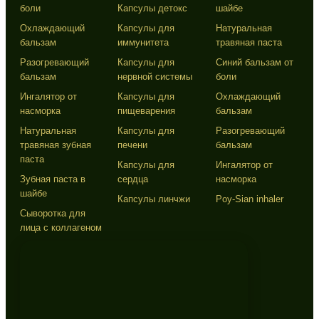
боли
Капсулы детокс
шайбе
Охлаждающий
Капсулы для
Натуральная
бальзам
иммунитета
травяная паста
Разогревающий
Капсулы для
Синий бальзам от
бальзам
нервной системы
боли
Ингалятор от
Капсулы для
Охлаждающий
насморка
пищеварения
бальзам
Натуральная
Капсулы для
Разогревающий
травяная зубная
печени
бальзам
паста
Капсулы для
Ингалятор от
Зубная паста в
сердца
насморка
шайбе
Капсулы линчжи
Poy-Sian inhaler
Сыворотка для
лица с коллагеном