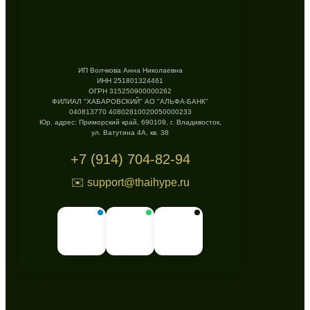
ИП Волчкова Анна Николаевна
ИНН 251801324461
ОГРН 315250900000262
ФИЛИАЛ "ХАБАРОВСКИЙ" АО "АЛЬФА-БАНК"
040813770 40802810020050000233
Юр. адрес: Приморский край, 690109, г. Владивосток,
ул. Ватутина 4А, кв. 38
+7 (914) 704-82-94
✉️ support@thaihype.ru