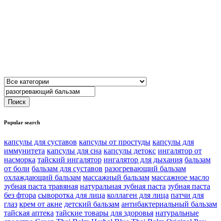
Popular search
капсулы для суставов
капсулы от простуды
капсулы для
иммунитета
капсулы для сна
капсулы детокс
ингалятор от
насморка
тайский ингалятор
ингалятор для дыхания
бальзам
от боли
бальзам для суставов
разогревающий бальзам
охлаждающий бальзам
массажный бальзам
массажное масло
зубная паста травяная
натуральная зубная паста
зубная паста
без фтора
сыворотка для лица
коллаген для лица
патчи для
глаз
крем от акне
детский бальзам
антибактериальный бальзам
тайская аптека
тайские товары для здоровья
натуральные