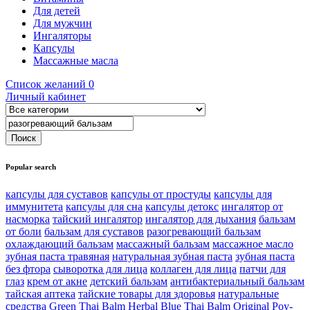
Для детей
Для мужчин
Ингаляторы
Капсулы
Массажные масла
Список желаний
0
Личный кабинет
Popular search
капсулы для суставов
капсулы от простуды
капсулы для
иммунитета
капсулы для сна
капсулы детокс
ингалятор от
насморка
тайский ингалятор
ингалятор для дыхания
бальзам
от боли
бальзам для суставов
разогревающий бальзам
охлаждающий бальзам
массажный бальзам
массажное масло
зубная паста травяная
натуральная зубная паста
зубная паста
без фтора
сыворотка для лица
коллаген для лица
патчи для
глаз
крем от акне
детский бальзам
антибактериальный бальзам
тайская аптека
тайские товары для здоровья
натуральные
средства
Green Thai Balm Herbal
Blue Thai Balm Original
Poy-