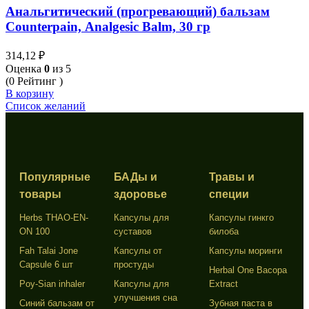
Анальгитический (прогревающий) бальзам
Counterpain, Analgesic Balm, 30 гр
314,12
₽
Оценка
0
из 5
(0 Рейтинг )
В корзину
Список желаний
Популярные
БАДы и
Травы и
товары
здоровье
специи
Herbs THAO-EN-
Капсулы для
Капсулы гинкго
ON 100
суставов
билоба
Fah Talai Jone
Капсулы от
Капсулы моринги
Capsule 6 шт
простуды
Herbal One Bacopa
Poy-Sian inhaler
Капсулы для
Extract
улучшения сна
Синий бальзам от
Зубная паста в