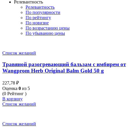
Релевантность
Релевантность
По популярности
По рейтингу
По новизне
По возрастанию цены
По убыванию цены
Список желаний
Травяной разогревающий бальзам с имбирем от
Wangprom Herb Original Balm Gold 50 g
227,78
₽
Оценка
0
из 5
(0 Рейтинг )
В корзину
Список желаний
Список желаний