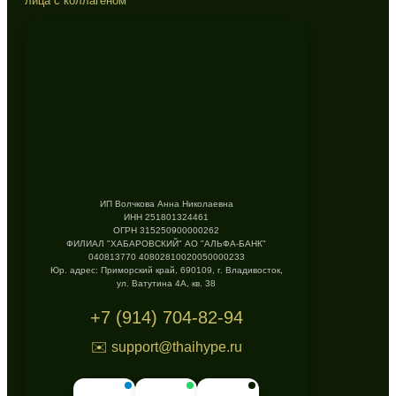
лица с коллагеном
ИП Волчкова Анна Николаевна
ИНН 251801324461
ОГРН 315250900000262
ФИЛИАЛ "ХАБАРОВСКИЙ" АО "АЛЬФА-БАНК"
040813770 40802810020050000233
Юр. адрес: Приморский край, 690109, г. Владивосток,
ул. Ватутина 4А, кв. 38
+7 (914) 704-82-94
✉️ support@thaihype.ru