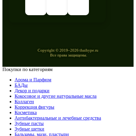
Copyright © 2019–2026 thaihype.ru
Все права защищены.
Покупки по категориям
Арома и Парфюм
БАДы
Декор и подарки
Кокосовое и другие натуральные масла
Коллаген
Коррекция фигуры
Косметика
Антибактериальные и лечебные средства
Зубные пасты
Зубные щетки
Бальзамы, мази, пластыри