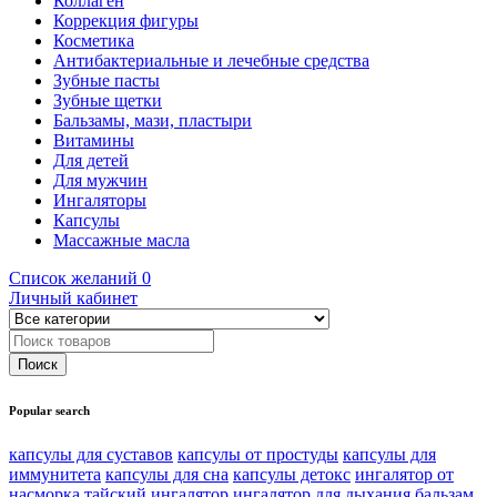
Коллаген
Коррекция фигуры
Косметика
Антибактериальные и лечебные средства
Зубные пасты
Зубные щетки
Бальзамы, мази, пластыри
Витамины
Для детей
Для мужчин
Ингаляторы
Капсулы
Массажные масла
Список желаний
0
Личный кабинет
Popular search
капсулы для суставов
капсулы от простуды
капсулы для
иммунитета
капсулы для сна
капсулы детокс
ингалятор от
насморка
тайский ингалятор
ингалятор для дыхания
бальзам