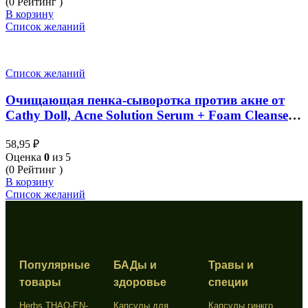
(0 Рейтинг )
В корзину
Список желаний
Список желаний
Очищающая пенка-сыворотка против акне от
Cathy Doll, Acne Solution Serum + Foam Cleanser,
12 мл
58,95
₽
Оценка
0
из 5
(0 Рейтинг )
В корзину
Список желаний
Популярные
БАДы и
Травы и
товары
здоровье
специи
Herbs THAO-EN-
Капсулы для
Капсулы гинкго