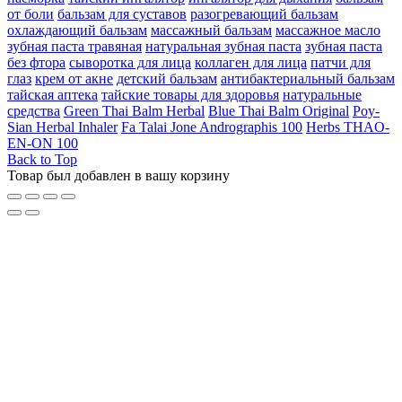
от боли
бальзам для суставов
разогревающий бальзам
охлаждающий бальзам
массажный бальзам
массажное масло
зубная паста травяная
натуральная зубная паста
зубная паста
без фтора
сыворотка для лица
коллаген для лица
патчи для
глаз
крем от акне
детский бальзам
антибактериальный бальзам
тайская аптека
тайские товары для здоровья
натуральные
средства
Green Thai Balm Herbal
Blue Thai Balm Original
Poy-
Sian Herbal Inhaler
Fa Talai Jone Andrographis 100
Herbs THAO-
EN-ON 100
Back to Top
Товар был добавлен в вашу корзину