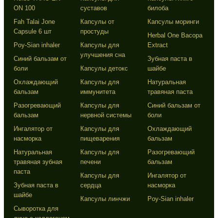
ON 100
суставов
билоба
Fah Talai Jone
Капсулы от
Капсулы моринги
Capsule 6 шт
простуды
Herbal One Bacopa
Poy-Sian inhaler
Капсулы для
Extract
улучшения сна
Синий бальзам от
Зубная паста в
боли
Капсулы детокс
шайбе
Охлаждающий
Капсулы для
Натуральная
бальзам
иммунитета
травяная паста
Разогревающий
Капсулы для
Синий бальзам от
бальзам
нервной системы
боли
Ингалятор от
Капсулы для
Охлаждающий
насморка
пищеварения
бальзам
Натуральная
Капсулы для
Разогревающий
травяная зубная
печени
бальзам
паста
Капсулы для
Ингалятор от
Зубная паста в
сердца
насморка
шайбе
Капсулы линчжи
Poy-Sian inhaler
Сыворотка для