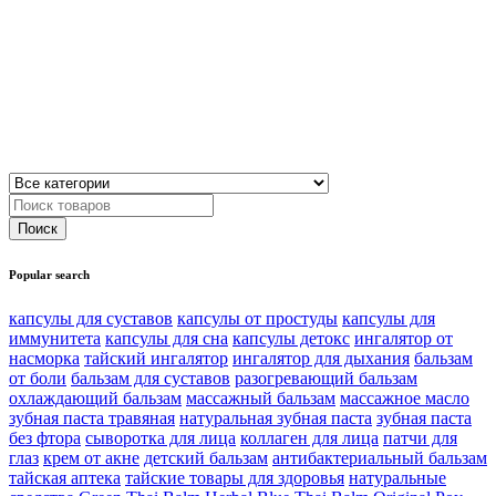
Popular search
капсулы для суставов
капсулы от простуды
капсулы для
иммунитета
капсулы для сна
капсулы детокс
ингалятор от
насморка
тайский ингалятор
ингалятор для дыхания
бальзам
от боли
бальзам для суставов
разогревающий бальзам
охлаждающий бальзам
массажный бальзам
массажное масло
зубная паста травяная
натуральная зубная паста
зубная паста
без фтора
сыворотка для лица
коллаген для лица
патчи для
глаз
крем от акне
детский бальзам
антибактериальный бальзам
тайская аптека
тайские товары для здоровья
натуральные