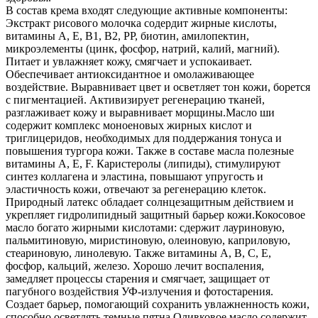
В состав крема входят следующие активные компоненты:
Экстракт рисового молочка содердит жирные кислоты,
витамины А, E, В1, В2, РР, биотин, амилопектин,
микроэлементы (цинк, фосфор, натрий, калий, магний).
Питает и увлажняет кожу, смягчает и успокаивает.
Обеспечивает антиоксидантное и омолаживающее
воздействие. Выравнивает цвет и осветляет тон кожи, борется
с пигментацией. Активизирует регенерацию тканей,
разглаживает кожу и выравнивает морщины.Масло ши
содержит комплекс моноеновых жирных кислот и
триглицеридов, необходимых для поддержания тонуса и
повышения тургора кожи. Также в составе масла полезные
витамины А, Е, F. Каристеролы (липиды), стимулируют
синтез коллагена и эластина, повышают упругость и
эластичность кожи, отвечают за регенерацию клеток.
Природный латекс обладает солнцезащитным действием и
укрепляет гидролипидный защитный барьер кожи.Кокосовое
масло богато жирными кислотами: сдержит лауриновую,
пальмитиновую, миристиновую, олеиновую, каприловую,
стеариновую, линолевую. Также витамины А, В, С, Е,
фосфор, кальций, железо. Хорошо лечит воспаления,
замедляет процессы старения и смягчает, защищает от
пагубного воздействия УФ-излучения и фотостарения.
Создает барьер, помогающий сохранить увлажненность кожи,
способно осветлять темные пятна.Оливковое масло содержит