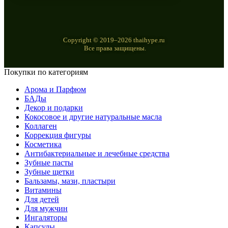
Copyright © 2019–2026 thaihype.ru
Все права защищены.
Покупки по категориям
Арома и Парфюм
БАДы
Декор и подарки
Кокосовое и другие натуральные масла
Коллаген
Коррекция фигуры
Косметика
Антибактериальные и лечебные средства
Зубные пасты
Зубные щетки
Бальзамы, мази, пластыри
Витамины
Для детей
Для мужчин
Ингаляторы
Капсулы