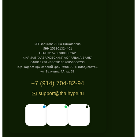
ИП Волчкова Анна Николаевна
ИНН 251801324461
ОГРН 315250900000262
ФИЛИАЛ "ХАБАРОВСКИЙ" АО "АЛЬФА-БАНК"
040813770 40802810020050000233
Юр. адрес: Приморский край, 690109, г. Владивосток,
ул. Ватутина 4А, кв. 38
+7 (914) 704-82-94
✉️ support@thaihype.ru