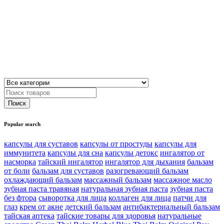
Popular search
капсулы для суставов
капсулы от простуды
капсулы для
иммунитета
капсулы для сна
капсулы детокс
ингалятор от
насморка
тайский ингалятор
ингалятор для дыхания
бальзам
от боли
бальзам для суставов
разогревающий бальзам
охлаждающий бальзам
массажный бальзам
массажное масло
зубная паста травяная
натуральная зубная паста
зубная паста
без фтора
сыворотка для лица
коллаген для лица
патчи для
глаз
крем от акне
детский бальзам
антибактериальный бальзам
тайская аптека
тайские товары для здоровья
натуральные