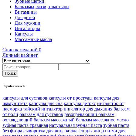
Зубные щетки
Бальзамы, мази, пластыри
Витамины
Для детей
Для мужчин
Ингаляторы
Капсулы
Массажные масла
Список желаний
0
Личный кабинет
Popular search
капсулы для суставов
капсулы от простуды
капсулы для
иммунитета
капсулы для сна
капсулы детокс
ингалятор от
насморка
тайский ингалятор
ингалятор для дыхания
бальзам
от боли
бальзам для суставов
разогревающий бальзам
охлаждающий бальзам
массажный бальзам
массажное масло
зубная паста травяная
натуральная зубная паста
зубная паста
без фтора
сыворотка для лица
коллаген для лица
патчи для