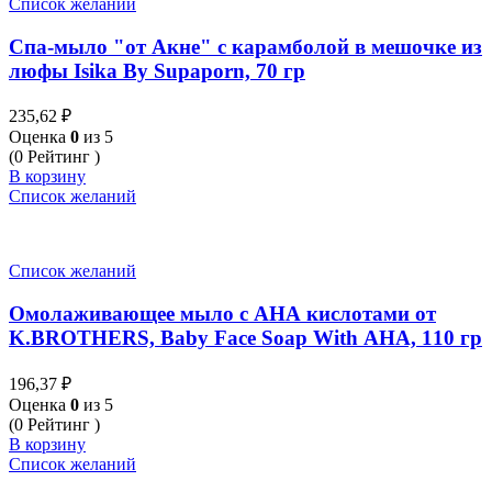
Список желаний
Спа-мыло "от Акне" с карамболой в мешочке из
люфы Isika By Supaporn, 70 гр
235,62
₽
Оценка
0
из 5
(0 Рейтинг )
В корзину
Список желаний
Список желаний
Омолаживающее мыло с АНА кислотами от
K.BROTHERS, Baby Face Soap With AHA, 110 гр
196,37
₽
Оценка
0
из 5
(0 Рейтинг )
В корзину
Список желаний