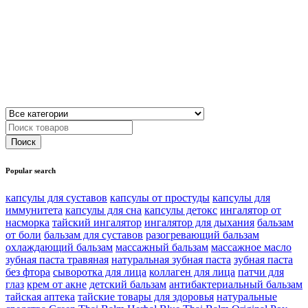
Popular search
капсулы для суставов
капсулы от простуды
капсулы для
иммунитета
капсулы для сна
капсулы детокс
ингалятор от
насморка
тайский ингалятор
ингалятор для дыхания
бальзам
от боли
бальзам для суставов
разогревающий бальзам
охлаждающий бальзам
массажный бальзам
массажное масло
зубная паста травяная
натуральная зубная паста
зубная паста
без фтора
сыворотка для лица
коллаген для лица
патчи для
глаз
крем от акне
детский бальзам
антибактериальный бальзам
тайская аптека
тайские товары для здоровья
натуральные