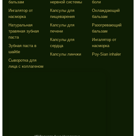
бальзам
нервной системы
боли
Ингалятор от
Капсулы для
Охлаждающий
насморка
пищеварения
бальзам
Натуральная
Капсулы для
Разогревающий
травяная зубная
печени
бальзам
паста
Капсулы для
Ингалятор от
Зубная паста в
сердца
насморка
шайбе
Капсулы линчжи
Poy-Sian inhaler
Сыворотка для
лица с коллагеном