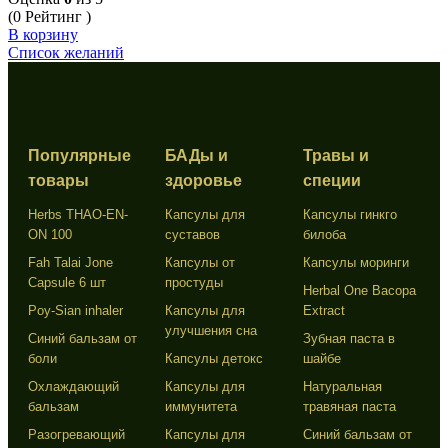
(0 Рейтинг )
В корзину
Список желаний
Популярные
БАДы и
Травы и
товары
здоровье
специи
Herbs THAO-EN-
Капсулы для
Капсулы гинкго
ON 100
суставов
билоба
Fah Talai Jone
Капсулы от
Капсулы моринги
Capsule 6 шт
простуды
Herbal One Bacopa
Poy-Sian inhaler
Капсулы для
Extract
улучшения сна
Синий бальзам от
Зубная паста в
боли
Капсулы детокс
шайбе
Охлаждающий
Капсулы для
Натуральная
бальзам
иммунитета
травяная паста
Разогревающий
Капсулы для
Синий бальзам от