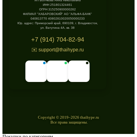
ИП Волчкова Анна Николаевна
ИНН 251801324461
ОГРН 315250900000262
ФИЛИАЛ "ХАБАРОВСКИЙ" АО "АЛЬФА-БАНК"
040813770 40802810020050000233
Юр. адрес: Приморский край, 690109, г. Владивосток,
ул. Ватутина 4А, кв. 38
+7 (914) 704-82-94
✉️ support@thaihype.ru
Copyright © 2019–2026 thaihype.ru
Все права защищены.
Покупки по категориям