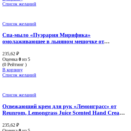
Список желаний
Список желаний
Спа-мыло «Пуэрария Мирифика»
омолаживающее в льняном мешочке от
Supaporn, Pueraria Mirfica Herbal Soap, 70 гр
235,62
₽
Оценка
0
из 5
(0 Рейтинг )
В корзину
Список желаний
Список желаний
Освежающий крем для рук «Лемонграсс» от
Reunrom, Lemongrass Juice Scented Hand Cream,
30 гр
235,62
₽
Оценка
0
из 5