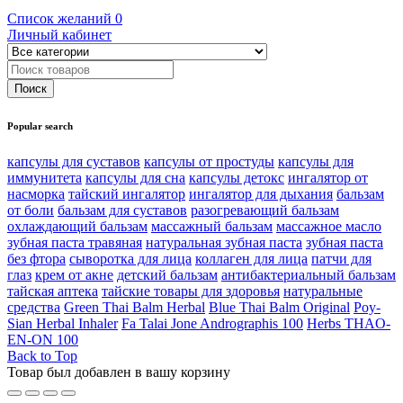
Список желаний
0
Личный кабинет
Popular search
капсулы для суставов
капсулы от простуды
капсулы для
иммунитета
капсулы для сна
капсулы детокс
ингалятор от
насморка
тайский ингалятор
ингалятор для дыхания
бальзам
от боли
бальзам для суставов
разогревающий бальзам
охлаждающий бальзам
массажный бальзам
массажное масло
зубная паста травяная
натуральная зубная паста
зубная паста
без фтора
сыворотка для лица
коллаген для лица
патчи для
глаз
крем от акне
детский бальзам
антибактериальный бальзам
тайская аптека
тайские товары для здоровья
натуральные
средства
Green Thai Balm Herbal
Blue Thai Balm Original
Poy-
Sian Herbal Inhaler
Fa Talai Jone Andrographis 100
Herbs THAO-
EN-ON 100
Back to Top
Товар был добавлен в вашу корзину