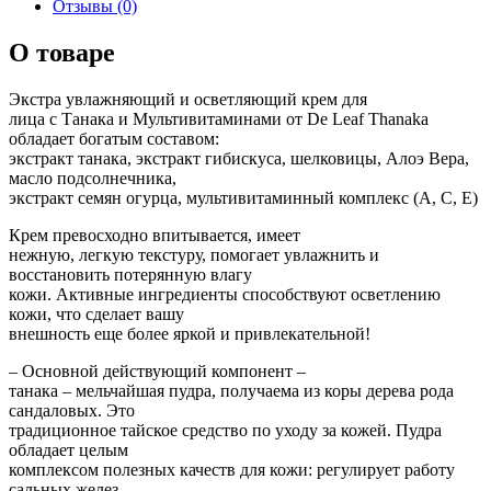
Отзывы (0)
О товаре
Экстра увлажняющий и осветляющий крем для
лица с Танака и Мультивитаминами от De Leaf Thanaka
обладает богатым составом:
экстракт танака, экстракт гибискуса, шелковицы, Алоэ Вера,
масло подсолнечника,
экстракт семян огурца, мультивитаминный комплекс (А, С, Е)
Крем превосходно впитывается, имеет
нежную, легкую текстуру, помогает увлажнить и
восстановить потерянную влагу
кожи. Активные ингредиенты способствуют осветлению
кожи, что сделает вашу
внешность еще более яркой и привлекательной!
– Основной действующий компонент –
танака – мельчайшая пудра, получаема из коры дерева рода
сандаловых. Это
традиционное тайское средство по уходу за кожей. Пудра
обладает целым
комплексом полезных качеств для кожи: регулирует работу
сальных желез,