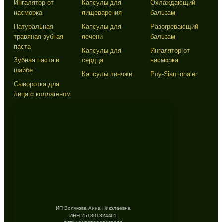
Ингалятор от
Капсулы для
Охлаждающий
насморка
пищеварения
бальзам
Натуральная
Капсулы для
Разогревающий
травяная зубная
печени
бальзам
паста
Капсулы для
Ингалятор от
Зубная паста в
сердца
насморка
шайбе
Капсулы линчжи
Poy-Sian inhaler
Сыворотка для
лица с коллагеном
ИП Волчкова Анна Николаевна
ИНН 251801324461