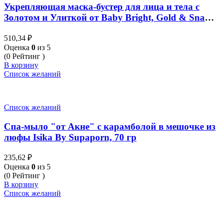
Укрепляющая маска-бустер для лица и тела с
Золотом и Улиткой от Baby Bright, Gold & Snail
Booster Mask Firming, 140 мл
510,34
₽
Оценка
0
из 5
(0 Рейтинг )
В корзину
Список желаний
Список желаний
Спа-мыло "от Акне" с карамболой в мешочке из
люфы Isika By Supaporn, 70 гр
235,62
₽
Оценка
0
из 5
(0 Рейтинг )
В корзину
Список желаний