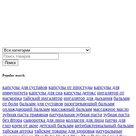
Popular search
капсулы для суставов
капсулы от простуды
капсулы для
иммунитета
капсулы для сна
капсулы детокс
ингалятор от
насморка
тайский ингалятор
ингалятор для дыхания
бальзам
от боли
бальзам для суставов
разогревающий бальзам
охлаждающий бальзам
массажный бальзам
массажное масло
зубная паста травяная
натуральная зубная паста
зубная паста
без фтора
сыворотка для лица
коллаген для лица
патчи для
глаз
крем от акне
детский бальзам
антибактериальный бальзам
тайская аптека
тайские товары для здоровья
натуральные