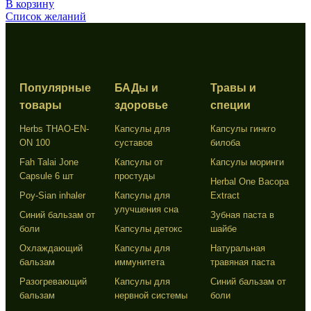
В корзину
Список желаний
Популярные
БАДы и
Травы и
товары
здоровье
специи
Herbs THAO-EN-
Капсулы для
Капсулы гинкго
ON 100
суставов
билоба
Fah Talai Jone
Капсулы от
Капсулы моринги
Capsule 6 шт
простуды
Herbal One Bacopa
Poy-Sian inhaler
Капсулы для
Extract
улучшения сна
Синий бальзам от
Зубная паста в
боли
Капсулы детокс
шайбе
Охлаждающий
Капсулы для
Натуральная
бальзам
иммунитета
травяная паста
Разогревающий
Капсулы для
Синий бальзам от
бальзам
нервной системы
боли