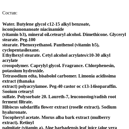
Состав:
Water. Butylene glycol c12-15 alkyl benzoate,
iscomjsononanoate niacinamide
(vitamin b3), mineral oil.cetearyl alcohol. Dimethicone. Glyceryl
stearate. Peg-100
stearate. Phenoxyethanol. Panthenol (vitamin b5),
cyclopentasiloxane.
Ethylhexyl stearate. Cetyl alcohol acrylates/c10-30 alkyl
acrylate
crosspolymer. Caprylyl glycol. Fragrance. Chlorphenesin,
potassium hydroxide.
Tetrasodium edta, bisabolol carbomer. Limonia acidissima
extract (thanaka
extract) polyacrylamoe. Peg-40 castor ос c13-14isoparaffin.
Sooium cetearyl
sulfate. Polysorbate 20. Laureth-7, leuconostog/radish root
ferment filtrate.
Hibiscus sabdariffa flower extract (roselle extract). Sodium
hyaluronate.
Tocopheryl acetate. Morus alba bark extract (mulberry
extract). Retinyl
palmitate (vitamin a). Aloe barbadensis leaf juice (aloe vera