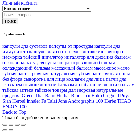
Личный кабинет
Popular search
капсулы для суставов
капсулы от простуды
капсулы для
иммунитета
капсулы для сна
капсулы детокс
ингалятор от
насморка
тайский ингалятор
ингалятор для дыхания
бальзам
от боли
бальзам для суставов
разогревающий бальзам
охлаждающий бальзам
массажный бальзам
массажное масло
зубная паста травяная
натуральная зубная паста
зубная паста
без фтора
сыворотка для лица
коллаген для лица
патчи для
глаз
крем от акне
детский бальзам
антибактериальный бальзам
тайская аптека
тайские товары для здоровья
натуральные
средства
Green Thai Balm Herbal
Blue Thai Balm Original
Poy-
Sian Herbal Inhaler
Fa Talai Jone Andrographis 100
Herbs THAO-
EN-ON 100
Back to Top
Товар был добавлен в вашу корзину