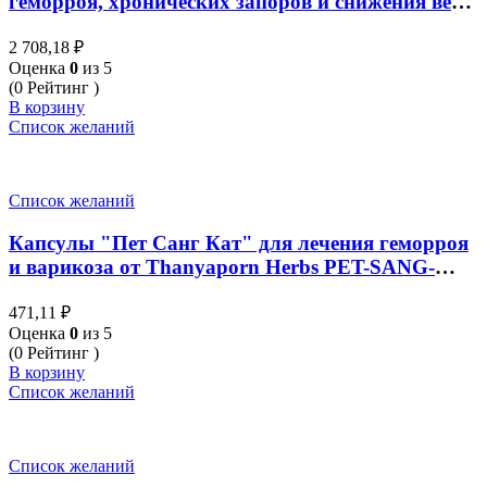
геморроя, хронических запоров и снижения веса
от Thanyaporn Herbs Senna 100 Капсул
2 708,18
₽
Оценка
0
из 5
(0 Рейтинг )
В корзину
Список желаний
Список желаний
Капсулы "Пет Санг Кат" для лечения геморроя
и варикоза от Thanyaporn Herbs PET-SANG-
KHAT 100 Капсул
471,11
₽
Оценка
0
из 5
(0 Рейтинг )
В корзину
Список желаний
Список желаний