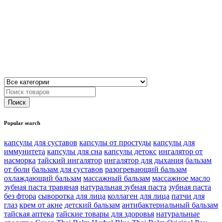
Popular search
капсулы для суставов
капсулы от простуды
капсулы для
иммунитета
капсулы для сна
капсулы детокс
ингалятор от
насморка
тайский ингалятор
ингалятор для дыхания
бальзам
от боли
бальзам для суставов
разогревающий бальзам
охлаждающий бальзам
массажный бальзам
массажное масло
зубная паста травяная
натуральная зубная паста
зубная паста
без фтора
сыворотка для лица
коллаген для лица
патчи для
глаз
крем от акне
детский бальзам
антибактериальный бальзам
тайская аптека
тайские товары для здоровья
натуральные