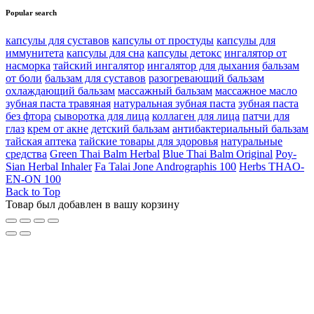
Popular search
капсулы для суставов
капсулы от простуды
капсулы для
иммунитета
капсулы для сна
капсулы детокс
ингалятор от
насморка
тайский ингалятор
ингалятор для дыхания
бальзам
от боли
бальзам для суставов
разогревающий бальзам
охлаждающий бальзам
массажный бальзам
массажное масло
зубная паста травяная
натуральная зубная паста
зубная паста
без фтора
сыворотка для лица
коллаген для лица
патчи для
глаз
крем от акне
детский бальзам
антибактериальный бальзам
тайская аптека
тайские товары для здоровья
натуральные
средства
Green Thai Balm Herbal
Blue Thai Balm Original
Poy-
Sian Herbal Inhaler
Fa Talai Jone Andrographis 100
Herbs THAO-
EN-ON 100
Back to Top
Товар был добавлен в вашу корзину