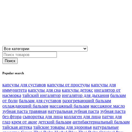
Popular search
капсулы для суставов
капсулы от простуды
капсулы для
иммунитета
капсулы для сна
капсулы детокс
ингалятор от
насморка
тайский ингалятор
ингалятор для дыхания
бальзам
от боли
бальзам для суставов
разогревающий бальзам
охлаждающий бальзам
массажный бальзам
массажное масло
зубная паста травяная
натуральная зубная паста
зубная паста
без фтора
сыворотка для лица
коллаген для лица
патчи для
глаз
крем от акне
детский бальзам
антибактериальный бальзам
тайская аптека
тайские товары для здоровья
натуральные