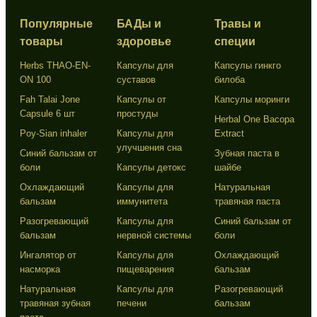
Популярные
БАДы и
Травы и
товары
здоровье
специи
Herbs THAO-EN-
Капсулы для
Капсулы гинкго
ON 100
суставов
билоба
Fah Talai Jone
Капсулы от
Капсулы моринги
Capsule 6 шт
простуды
Herbal One Bacopa
Poy-Sian inhaler
Капсулы для
Extract
улучшения сна
Синий бальзам от
Зубная паста в
боли
Капсулы детокс
шайбе
Охлаждающий
Капсулы для
Натуральная
бальзам
иммунитета
травяная паста
Разогревающий
Капсулы для
Синий бальзам от
бальзам
нервной системы
боли
Ингалятор от
Капсулы для
Охлаждающий
насморка
пищеварения
бальзам
Натуральная
Капсулы для
Разогревающий
травяная зубная
печени
бальзам