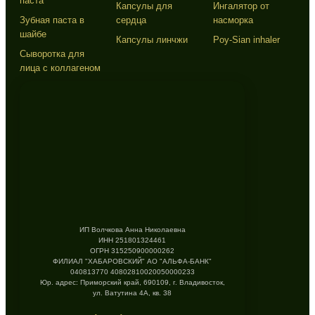
паста
Капсулы для
Ингалятор от
Зубная паста в
сердца
насморка
шайбе
Капсулы линчжи
Poy-Sian inhaler
Сыворотка для
лица с коллагеном
ИП Волчкова Анна Николаевна
ИНН 251801324461
ОГРН 315250900000262
ФИЛИАЛ "ХАБАРОВСКИЙ" АО "АЛЬФА-БАНК"
040813770 40802810020050000233
Юр. адрес: Приморский край, 690109, г. Владивосток,
ул. Ватутина 4А, кв. 38