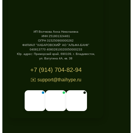
ИП Волчкова Анна Николаевна
ИНН 251801324461
ОГРН 315250900000262
ФИЛИАЛ "ХАБАРОВСКИЙ" АО "АЛЬФА-БАНК"
040813770 40802810020050000233
Юр. адрес: Приморский край, 690109, г. Владивосток,
ул. Ватутина 4А, кв. 38
+7 (914) 704-82-94
✉️ support@thaihype.ru