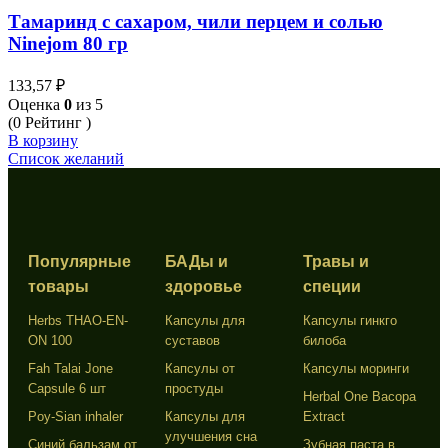
Тамаринд с сахаром, чили перцем и солью
Ninejom 80 гр
133,57
₽
Оценка
0
из 5
(0 Рейтинг )
В корзину
Список желаний
Популярные
БАДы и
Травы и
товары
здоровье
специи
Herbs THAO-EN-
Капсулы для
Капсулы гинкго
ON 100
суставов
билоба
Fah Talai Jone
Капсулы от
Капсулы моринги
Capsule 6 шт
простуды
Herbal One Bacopa
Poy-Sian inhaler
Капсулы для
Extract
улучшения сна
Синий бальзам от
Зубная паста в