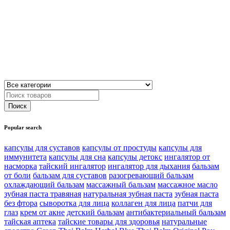
Popular search
капсулы для суставов
капсулы от простуды
капсулы для
иммунитета
капсулы для сна
капсулы детокс
ингалятор от
насморка
тайский ингалятор
ингалятор для дыхания
бальзам
от боли
бальзам для суставов
разогревающий бальзам
охлаждающий бальзам
массажный бальзам
массажное масло
зубная паста травяная
натуральная зубная паста
зубная паста
без фтора
сыворотка для лица
коллаген для лица
патчи для
глаз
крем от акне
детский бальзам
антибактериальный бальзам
тайская аптека
тайские товары для здоровья
натуральные