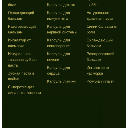
боли
Капсулы детокс
шайбе
Охлаждающий
Капсулы для
Натуральная
бальзам
иммунитета
травяная паста
Разогревающий
Капсулы для
Синий бальзам от
бальзам
нервной системы
боли
Ингалятор от
Капсулы для
Охлаждающий
насморка
пищеварения
бальзам
Натуральная
Капсулы для
Разогревающий
травяная зубная
печени
бальзам
паста
Капсулы для
Ингалятор от
Зубная паста в
сердца
насморка
шайбе
Капсулы линчжи
Poy-Sian inhaler
Сыворотка для
лица с коллагеном