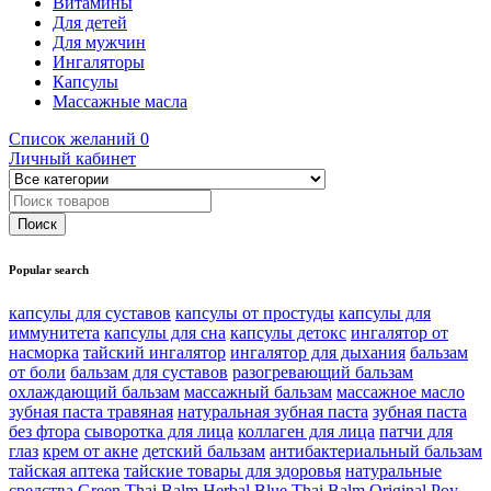
Витамины
Для детей
Для мужчин
Ингаляторы
Капсулы
Массажные масла
Список желаний
0
Личный кабинет
Popular search
капсулы для суставов
капсулы от простуды
капсулы для
иммунитета
капсулы для сна
капсулы детокс
ингалятор от
насморка
тайский ингалятор
ингалятор для дыхания
бальзам
от боли
бальзам для суставов
разогревающий бальзам
охлаждающий бальзам
массажный бальзам
массажное масло
зубная паста травяная
натуральная зубная паста
зубная паста
без фтора
сыворотка для лица
коллаген для лица
патчи для
глаз
крем от акне
детский бальзам
антибактериальный бальзам
тайская аптека
тайские товары для здоровья
натуральные
средства
Green Thai Balm Herbal
Blue Thai Balm Original
Poy-