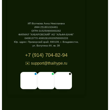
ИП Волчкова Анна Николаевна
ИНН 251801324461
ОГРН 315250900000262
ФИЛИАЛ "ХАБАРОВСКИЙ" АО "АЛЬФА-БАНК"
040813770 40802810020050000233
Юр. адрес: Приморский край, 690109, г. Владивосток,
ул. Ватутина 4А, кв. 38
+7 (914) 704-82-94
✉️ support@thaihype.ru