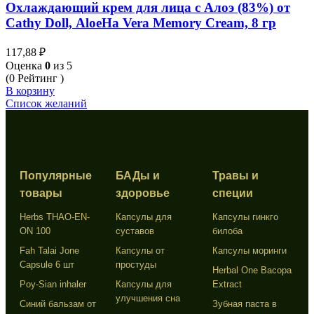
Охлаждающий крем для лица с Алоэ (83%) от
Cathy Doll, AloeHa Vera Memory Cream, 8 гр
117,88
₽
Оценка
0
из 5
(0 Рейтинг )
В корзину
Список желаний
Популярные
БАДы и
Травы и
товары
здоровье
специи
Herbs THAO-EN-
Капсулы для
Капсулы гинкго
ON 100
суставов
билоба
Fah Talai Jone
Капсулы от
Капсулы моринги
Capsule 6 шт
простуды
Herbal One Bacopa
Poy-Sian inhaler
Капсулы для
Extract
улучшения сна
Синий бальзам от
Зубная паста в