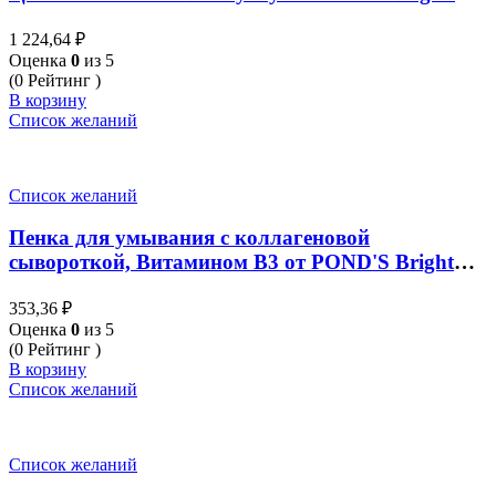
50 гр x 6 шт (Упаковка)
1 224,64
₽
Оценка
0
из 5
(0 Рейтинг )
В корзину
Список желаний
Список желаний
Пенка для умывания с коллагеновой
сывороткой, Витамином В3 от POND'S Bright
Beauty Crystal Glowing Skin Serum Whip Foam 50
353,36
₽
гр
Оценка
0
из 5
(0 Рейтинг )
В корзину
Список желаний
Список желаний