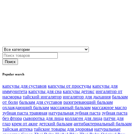
Popular search
капсулы для суставов
капсулы от простуды
капсулы для
иммунитета
капсулы для сна
капсулы детокс
ингалятор от
насморка
тайский ингалятор
ингалятор для дыхания
бальзам
от боли
бальзам для суставов
разогревающий бальзам
охлаждающий бальзам
массажный бальзам
массажное масло
зубная паста травяная
натуральная зубная паста
зубная паста
без фтора
сыворотка для лица
коллаген для лица
патчи для
глаз
крем от акне
детский бальзам
антибактериальный бальзам
тайская аптека
тайские товары для здоровья
натуральные