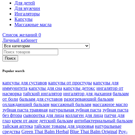
Для детей
Для мужчин
Ингаляторы
Капсулы
Массажные масла
Список желаний
0
Личный кабинет
Popular search
капсулы для суставов
капсулы от простуды
капсулы для
иммунитета
капсулы для сна
капсулы детокс
ингалятор от
насморка
тайский ингалятор
ингалятор для дыхания
бальзам
от боли
бальзам для суставов
разогревающий бальзам
охлаждающий бальзам
массажный бальзам
массажное масло
зубная паста травяная
натуральная зубная паста
зубная паста
без фтора
сыворотка для лица
коллаген для лица
патчи для
глаз
крем от акне
детский бальзам
антибактериальный бальзам
тайская аптека
тайские товары для здоровья
натуральные
средства
Green Thai Balm Herbal
Blue Thai Balm Original
Poy-