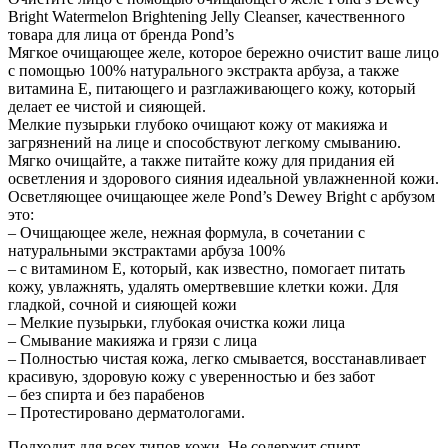
Bright Watermelon Brightening Jelly Cleanser, качественного
товара для лица от бренда Pond’s
Мягкое очищающее желе, которое бережно очистит ваше лицо
с помощью 100% натурального экстракта арбуза, а также
витамина Е, питающего и разглаживающего кожу, который
делает ее чистой и сияющей.
Мелкие пузырьки глубоко очищают кожу от макияжа и
загрязнений на лице и способствуют легкому смыванию.
Мягко очищайте, а также питайте кожу для придания ей
осветления и здорового сияния идеальной увлажненной кожи.
Осветляющее очищающее желе Pond’s Dewey Bright с арбузом
это:
– Очищающее желе, нежная формула, в сочетании с
натуральными экстрактами арбуза 100%
– с витамином Е, который, как известно, помогает питать
кожу, увлажнять, удалять омертвевшие клетки кожи. Для
гладкой, сочной и сияющей кожи
– Мелкие пузырьки, глубокая очистка кожи лица
– Смывание макияжа и грязи с лица
– Полностью чистая кожа, легко смывается, восстанавливает
красивую, здоровую кожу с уверенностью и без забот
– без спирта и без парабенов
– Протестировано дерматологами.
Подходит для всех типов кожи. Не содержит спирт