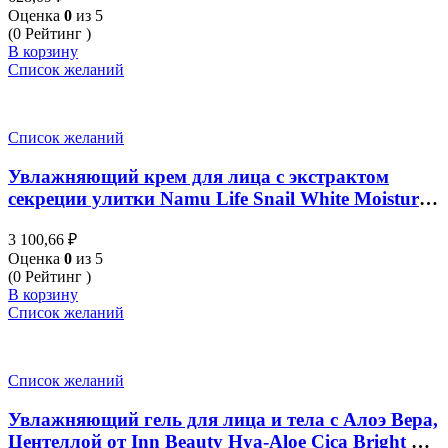
Оценка
0
из 5
(0 Рейтинг )
В корзину
Список желаний
Список желаний
Увлажняющий крем для лица с экстрактом
секреции улитки Namu Life Snail White Moisture
Facial Cream 50ml
3 100,66
₽
Оценка
0
из 5
(0 Рейтинг )
В корзину
Список желаний
Список желаний
Увлажняющий гель для лица и тела с Алоэ Вера,
Центеллой от Inn Beauty Hya-Aloe Cica Bright Gel