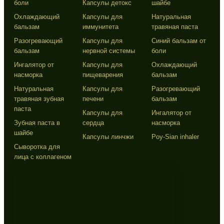
боли
Капсулы детокс
шайбе
Охлаждающий
Капсулы для
Натуральная
бальзам
иммунитета
травяная паста
Разогревающий
Капсулы для
Синий бальзам от
бальзам
нервной системы
боли
Ингалятор от
Капсулы для
Охлаждающий
насморка
пищеварения
бальзам
Натуральная
Капсулы для
Разогревающий
травяная зубная
печени
бальзам
паста
Капсулы для
Ингалятор от
Зубная паста в
сердца
насморка
шайбе
Капсулы линчжи
Poy-Sian inhaler
Сыворотка для
лица с коллагеном