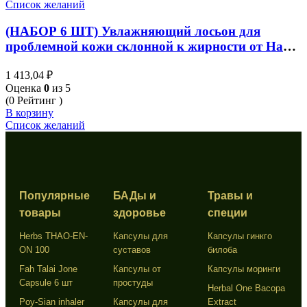
Список желаний
(НАБОР 6 ШТ) Увлажняющий лосьон для
проблемной кожи склонной к жирности от Hada
Labo Blemish & Oil Control Hydrating Lotion , 12
1 413,04
₽
мл
Оценка
0
из 5
(0 Рейтинг )
В корзину
Список желаний
Популярные
БАДы и
Травы и
товары
здоровье
специи
Herbs THAO-EN-
Капсулы для
Капсулы гинкго
ON 100
суставов
билоба
Fah Talai Jone
Капсулы от
Капсулы моринги
Capsule 6 шт
простуды
Herbal One Bacopa
Poy-Sian inhaler
Капсулы для
Extract