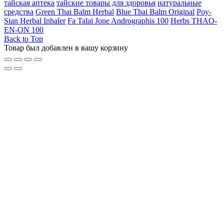
тайская аптека
тайские товары для здоровья
натуральные
средства
Green Thai Balm Herbal
Blue Thai Balm Original
Poy-
Sian Herbal Inhaler
Fa Talai Jone Andrographis 100
Herbs THAO-
EN-ON 100
Back to Top
Товар был добавлен в вашу корзину