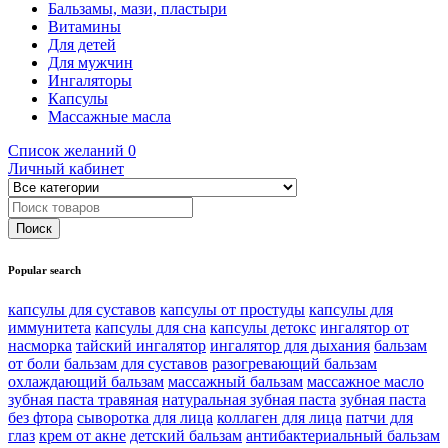
Бальзамы, мази, пластыри
Витамины
Для детей
Для мужчин
Ингаляторы
Капсулы
Массажные масла
Список желаний
0
Личный кабинет
Popular search
капсулы для суставов
капсулы от простуды
капсулы для
иммунитета
капсулы для сна
капсулы детокс
ингалятор от
насморка
тайский ингалятор
ингалятор для дыхания
бальзам
от боли
бальзам для суставов
разогревающий бальзам
охлаждающий бальзам
массажный бальзам
массажное масло
зубная паста травяная
натуральная зубная паста
зубная паста
без фтора
сыворотка для лица
коллаген для лица
патчи для
глаз
крем от акне
детский бальзам
антибактериальный бальзам