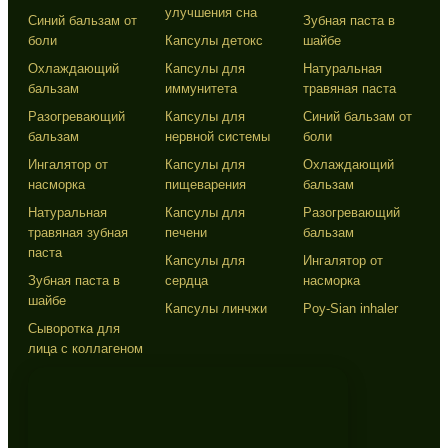
улучшения сна
Синий бальзам от
Зубная паста в
боли
Капсулы детокс
шайбе
Охлаждающий
Капсулы для
Натуральная
бальзам
иммунитета
травяная паста
Разогревающий
Капсулы для
Синий бальзам от
бальзам
нервной системы
боли
Ингалятор от
Капсулы для
Охлаждающий
насморка
пищеварения
бальзам
Натуральная
Капсулы для
Разогревающий
травяная зубная
печени
бальзам
паста
Капсулы для
Ингалятор от
Зубная паста в
сердца
насморка
шайбе
Капсулы линчжи
Poy-Sian inhaler
Сыворотка для
лица с коллагеном