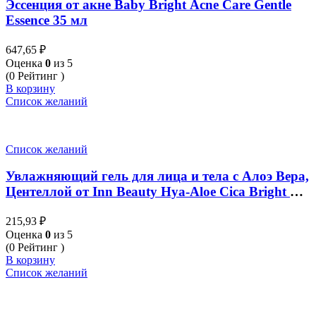
Эссенция от акне Baby Bright Acne Care Gentle
Essence 35 мл
647,65
₽
Оценка
0
из 5
(0 Рейтинг )
В корзину
Список желаний
Список желаний
Увлажняющий гель для лица и тела с Алоэ Вера,
Центеллой от Inn Beauty Hya-Aloe Cica Bright Gel
50 гр
215,93
₽
Оценка
0
из 5
(0 Рейтинг )
В корзину
Список желаний