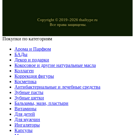
Copyright © 2019–2026 thaihype.ru
Все права защищены.
Покупки по категориям
Арома и Парфюм
БАДы
Декор и подарки
Кокосовое и другие натуральные масла
Коллаген
Коррекция фигуры
Косметика
Антибактериальные и лечебные средства
Зубные пасты
Зубные щетки
Бальзамы, мази, пластыри
Витамины
Для детей
Для мужчин
Ингаляторы
Капсулы