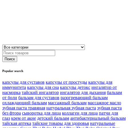
Popular search
капсулы для суставов
капсулы от простуды
капсулы для
иммунитета
капсулы для сна
капсулы детокс
ингалятор от
насморка
тайский ингалятор
ингалятор для дыхания
бальзам
от боли
бальзам для суставов
разогревающий бальзам
охлаждающий бальзам
массажный бальзам
массажное масло
зубная паста травяная
натуральная зубная паста
зубная паста
без фтора
сыворотка для лица
коллаген для лица
патчи для
глаз
крем от акне
детский бальзам
антибактериальный бальзам
тайская аптека
тайские товары для здоровья
натуральные