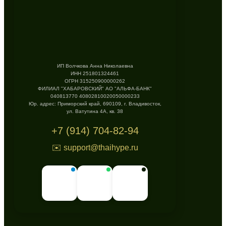
ИП Волчкова Анна Николаевна
ИНН 251801324461
ОГРН 315250900000262
ФИЛИАЛ "ХАБАРОВСКИЙ" АО "АЛЬФА-БАНК"
040813770 40802810020050000233
Юр. адрес: Приморский край, 690109, г. Владивосток,
ул. Ватутина 4А, кв. 38
+7 (914) 704-82-94
✉️ support@thaihype.ru