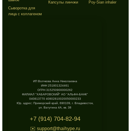
Капсулы линчжи
Poy-Sian inhaler
Сыворотка для
лица с коллагеном
ИП Волчкова Анна Николаевна
ИНН 251801324461
ОГРН 315250900000262
ФИЛИАЛ "ХАБАРОВСКИЙ" АО "АЛЬФА-БАНК"
040813770 40802810020050000233
Юр. адрес: Приморский край, 690109, г. Владивосток,
ул. Ватутина 4А, кв. 38
+7 (914) 704-82-94
✉️ support@thaihype.ru