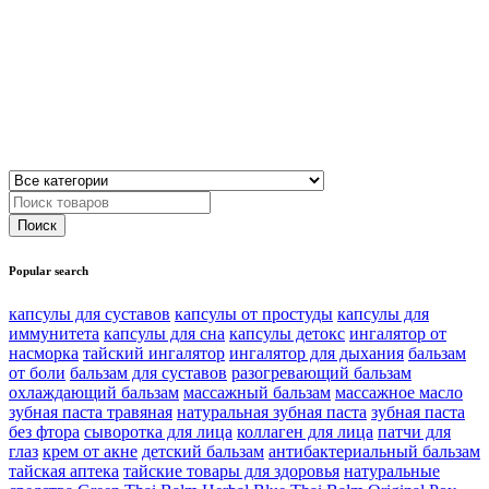
Popular search
капсулы для суставов
капсулы от простуды
капсулы для
иммунитета
капсулы для сна
капсулы детокс
ингалятор от
насморка
тайский ингалятор
ингалятор для дыхания
бальзам
от боли
бальзам для суставов
разогревающий бальзам
охлаждающий бальзам
массажный бальзам
массажное масло
зубная паста травяная
натуральная зубная паста
зубная паста
без фтора
сыворотка для лица
коллаген для лица
патчи для
глаз
крем от акне
детский бальзам
антибактериальный бальзам
тайская аптека
тайские товары для здоровья
натуральные