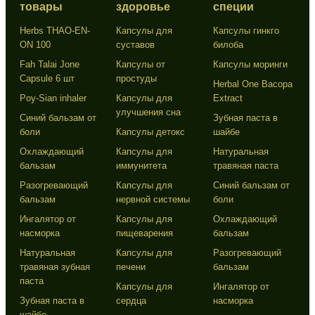
товары
здоровье
специи
Herbs THAO-EN-
Капсулы для
Капсулы гинкго
ON 100
суставов
билоба
Fah Talai Jone
Капсулы от
Капсулы моринги
Capsule 6 шт
простуды
Herbal One Bacopa
Poy-Sian inhaler
Капсулы для
Extract
улучшения сна
Синий бальзам от
Зубная паста в
боли
Капсулы детокс
шайбе
Охлаждающий
Капсулы для
Натуральная
бальзам
иммунитета
травяная паста
Разогревающий
Капсулы для
Синий бальзам от
бальзам
нервной системы
боли
Ингалятор от
Капсулы для
Охлаждающий
насморка
пищеварения
бальзам
Натуральная
Капсулы для
Разогревающий
травяная зубная
печени
бальзам
паста
Капсулы для
Ингалятор от
Зубная паста в
сердца
насморка
шайбе