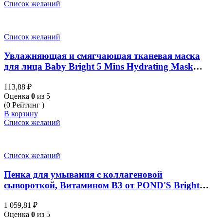
Список желаний
Список желаний
Увлажняющая и смягчающая тканевая маска
для лица Baby Bright 5 Mins Hydrating Mask
Sheet 18 гр
113,88
₽
Оценка
0
из 5
(0 Рейтинг )
В корзину
Список желаний
Список желаний
Пенка для умывания с коллагеновой
сывороткой, Витамином В3 от POND'S Bright
Beauty Crystal Glowing Skin Serum Whip Foam (
1 059,81
₽
упаковка 3 шт*50 гр)
Оценка
0
из 5