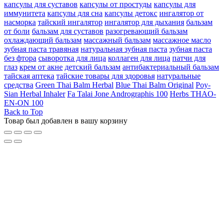
капсулы для суставов
капсулы от простуды
капсулы для
иммунитета
капсулы для сна
капсулы детокс
ингалятор от
насморка
тайский ингалятор
ингалятор для дыхания
бальзам
от боли
бальзам для суставов
разогревающий бальзам
охлаждающий бальзам
массажный бальзам
массажное масло
зубная паста травяная
натуральная зубная паста
зубная паста
без фтора
сыворотка для лица
коллаген для лица
патчи для
глаз
крем от акне
детский бальзам
антибактериальный бальзам
тайская аптека
тайские товары для здоровья
натуральные
средства
Green Thai Balm Herbal
Blue Thai Balm Original
Poy-
Sian Herbal Inhaler
Fa Talai Jone Andrographis 100
Herbs THAO-
EN-ON 100
Back to Top
Товар был добавлен в вашу корзину