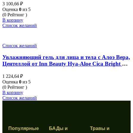
3 100,66
₽
Оценка
0
из 5
(0 Рейтинг )
В корзину
Список желаний
Список желаний
Увлажняющий гель для лица и тела с Алоэ Вера,
Центеллой от Inn Beauty Hya-Aloe Cica Bright Gel
50 гр x 6 шт (Упаковка)
1 224,64
₽
Оценка
0
из 5
(0 Рейтинг )
В корзину
Список желаний
Популярные
БАДы и
Травы и