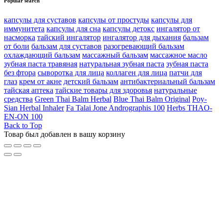
Popular search
капсулы для суставов
капсулы от простуды
капсулы для
иммунитета
капсулы для сна
капсулы детокс
ингалятор от
насморка
тайский ингалятор
ингалятор для дыхания
бальзам
от боли
бальзам для суставов
разогревающий бальзам
охлаждающий бальзам
массажный бальзам
массажное масло
зубная паста травяная
натуральная зубная паста
зубная паста
без фтора
сыворотка для лица
коллаген для лица
патчи для
глаз
крем от акне
детский бальзам
антибактериальный бальзам
тайская аптека
тайские товары для здоровья
натуральные
средства
Green Thai Balm Herbal
Blue Thai Balm Original
Poy-
Sian Herbal Inhaler
Fa Talai Jone Andrographis 100
Herbs THAO-
EN-ON 100
Back to Top
Товар был добавлен в вашу корзину