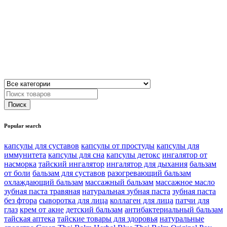
Popular search
капсулы для суставов
капсулы от простуды
капсулы для
иммунитета
капсулы для сна
капсулы детокс
ингалятор от
насморка
тайский ингалятор
ингалятор для дыхания
бальзам
от боли
бальзам для суставов
разогревающий бальзам
охлаждающий бальзам
массажный бальзам
массажное масло
зубная паста травяная
натуральная зубная паста
зубная паста
без фтора
сыворотка для лица
коллаген для лица
патчи для
глаз
крем от акне
детский бальзам
антибактериальный бальзам
тайская аптека
тайские товары для здоровья
натуральные