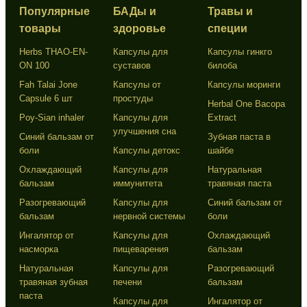
Популярные
БАДы и
Травы и
товары
здоровье
специи
Herbs THAO-EN-
Капсулы для
Капсулы гинкго
ON 100
суставов
билоба
Fah Talai Jone
Капсулы от
Капсулы моринги
Capsule 6 шт
простуды
Herbal One Bacopa
Poy-Sian inhaler
Капсулы для
Extract
улучшения сна
Синий бальзам от
Зубная паста в
боли
Капсулы детокс
шайбе
Охлаждающий
Капсулы для
Натуральная
бальзам
иммунитета
травяная паста
Разогревающий
Капсулы для
Синий бальзам от
бальзам
нервной системы
боли
Ингалятор от
Капсулы для
Охлаждающий
насморка
пищеварения
бальзам
Натуральная
Капсулы для
Разогревающий
травяная зубная
печени
бальзам
паста
Капсулы для
Ингалятор от