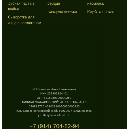
Зубная паста в
сердца
насморка
шайбе
Капсулы линчжи
Poy-Sian inhaler
Сыворотка для
лица с коллагеном
ИП Волчкова Анна Николаевна
ИНН 251801324461
ОГРН 315250900000262
ФИЛИАЛ "ХАБАРОВСКИЙ" АО "АЛЬФА-БАНК"
040813770 40802810020050000233
Юр. адрес: Приморский край, 690109, г. Владивосток,
ул. Ватутина 4А, кв. 38
+7 (914) 704-82-94