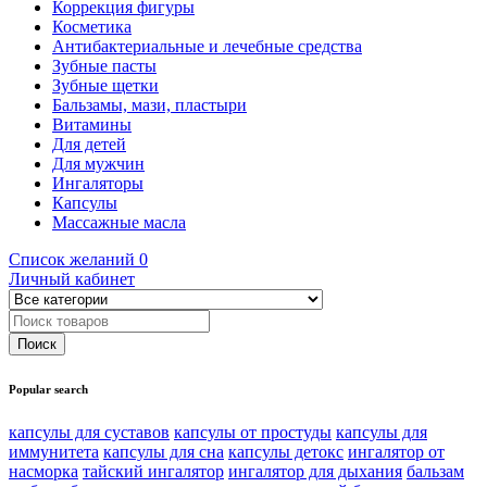
Коррекция фигуры
Косметика
Антибактериальные и лечебные средства
Зубные пасты
Зубные щетки
Бальзамы, мази, пластыри
Витамины
Для детей
Для мужчин
Ингаляторы
Капсулы
Массажные масла
Список желаний
0
Личный кабинет
Popular search
капсулы для суставов
капсулы от простуды
капсулы для
иммунитета
капсулы для сна
капсулы детокс
ингалятор от
насморка
тайский ингалятор
ингалятор для дыхания
бальзам