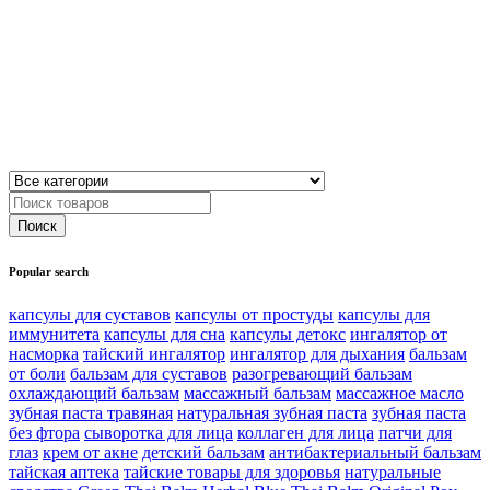
Popular search
капсулы для суставов
капсулы от простуды
капсулы для
иммунитета
капсулы для сна
капсулы детокс
ингалятор от
насморка
тайский ингалятор
ингалятор для дыхания
бальзам
от боли
бальзам для суставов
разогревающий бальзам
охлаждающий бальзам
массажный бальзам
массажное масло
зубная паста травяная
натуральная зубная паста
зубная паста
без фтора
сыворотка для лица
коллаген для лица
патчи для
глаз
крем от акне
детский бальзам
антибактериальный бальзам
тайская аптека
тайские товары для здоровья
натуральные