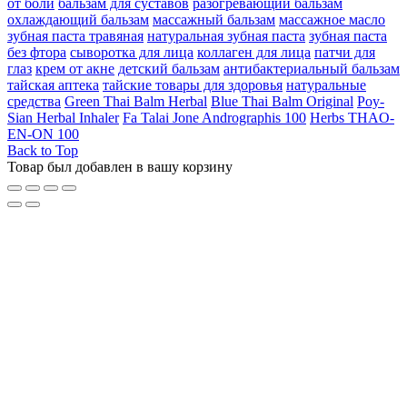
от боли
бальзам для суставов
разогревающий бальзам
охлаждающий бальзам
массажный бальзам
массажное масло
зубная паста травяная
натуральная зубная паста
зубная паста
без фтора
сыворотка для лица
коллаген для лица
патчи для
глаз
крем от акне
детский бальзам
антибактериальный бальзам
тайская аптека
тайские товары для здоровья
натуральные
средства
Green Thai Balm Herbal
Blue Thai Balm Original
Poy-
Sian Herbal Inhaler
Fa Talai Jone Andrographis 100
Herbs THAO-
EN-ON 100
Back to Top
Товар был добавлен в вашу корзину