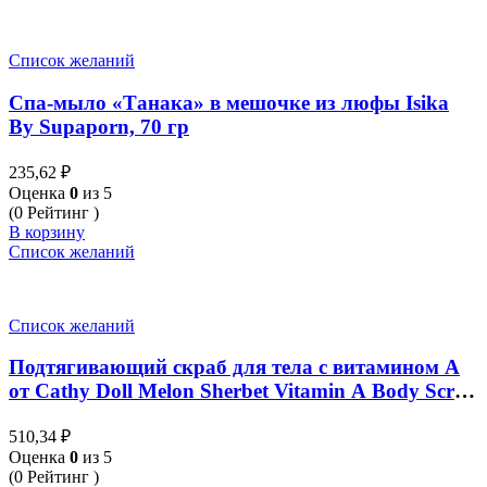
Список желаний
Спа-мыло «Танака» в мешочке из люфы Isika
By Supaporn, 70 гр
235,62
₽
Оценка
0
из 5
(0 Рейтинг )
В корзину
Список желаний
Список желаний
Подтягивающий скраб для тела с витамином А
от Cathy Doll Melon Sherbet Vitamin A Body Scrub
320г Cathy Doll Melon Sherbet Vitamin A Body
510,34
₽
Scrub 320 гр
Оценка
0
из 5
(0 Рейтинг )