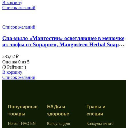
В корзину
Список желаний
Список желаний
Спа-мыло «Мангостин» осветляющее в мешочке
из люфы от Supaporn, Mangosteen Herbal Soap
Spa, 70 гр
235,62
₽
Оценка
0
из 5
(0 Рейтинг )
В корзину
Список желаний
Популярные
БАДы и
Травы и
товары
здоровье
специи
Herbs THAO-EN-
Капсулы для
Капсулы гинкго