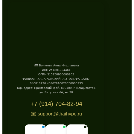
ИП Волчкова Анна Николаевна
ИНН 251801324461
ОГРН 315250900000262
ФИЛИАЛ "ХАБАРОВСКИЙ" АО "АЛЬФА-БАНК"
040813770 40802810020050000233
Юр. адрес: Приморский край, 690109, г. Владивосток,
ул. Ватутина 4А, кв. 38
+7 (914) 704-82-94
✉️ support@thaihype.ru