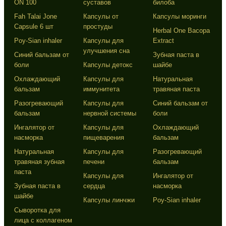
ON 100
суставов
билоба
Fah Talai Jone
Капсулы от
Капсулы моринги
Capsule 6 шт
простуды
Herbal One Bacopa
Poy-Sian inhaler
Капсулы для
Extract
улучшения сна
Синий бальзам от
Зубная паста в
боли
Капсулы детокс
шайбе
Охлаждающий
Капсулы для
Натуральная
бальзам
иммунитета
травяная паста
Разогревающий
Капсулы для
Синий бальзам от
бальзам
нервной системы
боли
Ингалятор от
Капсулы для
Охлаждающий
насморка
пищеварения
бальзам
Натуральная
Капсулы для
Разогревающий
травяная зубная
печени
бальзам
паста
Капсулы для
Ингалятор от
Зубная паста в
сердца
насморка
шайбе
Капсулы линчжи
Poy-Sian inhaler
Сыворотка для
лица с коллагеном