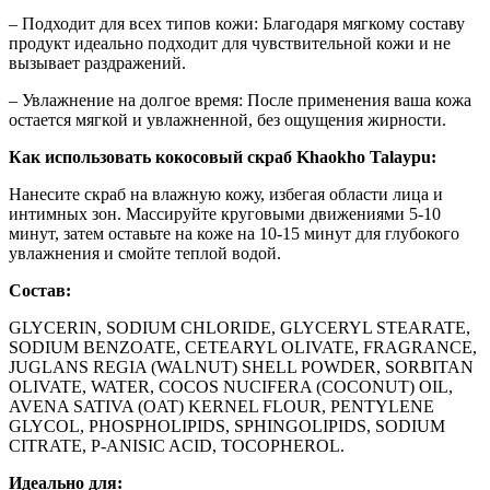
– Подходит для всех типов кожи: Благодаря мягкому составу
продукт идеально подходит для чувствительной кожи и не
вызывает раздражений.
– Увлажнение на долгое время: После применения ваша кожа
остается мягкой и увлажненной, без ощущения жирности.
Как использовать кокосовый скраб Khaokho Talaypu:
Нанесите скраб на влажную кожу, избегая области лица и
интимных зон. Массируйте круговыми движениями 5-10
минут, затем оставьте на коже на 10-15 минут для глубокого
увлажнения и смойте теплой водой.
Состав:
GLYCERIN, SODIUM CHLORIDE, GLYCERYL STEARATE,
SODIUM BENZOATE, CETEARYL OLIVATE, FRAGRANCE,
JUGLANS REGIA (WALNUT) SHELL POWDER, SORBITAN
OLIVATE, WATER, COCOS NUCIFERA (COCONUT) OIL,
AVENA SATIVA (OAT) KERNEL FLOUR, PENTYLENE
GLYCOL, PHOSPHOLIPIDS, SPHINGOLIPIDS, SODIUM
CITRATE, P-ANISIC ACID, TOCOPHEROL.
Идеально для: