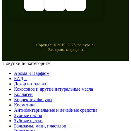
Copyright © 2019–2026 thaihype.ru
Все права защищены.
Покупки по категориям
Арома и Парфюм
БАДы
Декор и подарки
Кокосовое и другие натуральные масла
Коллаген
Коррекция фигуры
Косметика
Антибактериальные и лечебные средства
Зубные пасты
Зубные щетки
Бальзамы, мази, пластыри