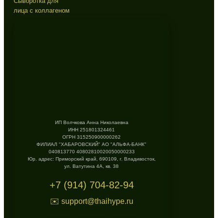
Сыворотка для
лица с коллагеном
ИП Волчкова Анна Николаевна
ИНН 251801324461
ОГРН 315250900000262
ФИЛИАЛ "ХАБАРОВСКИЙ" АО "АЛЬФА-БАНК"
040813770 40802810020050000233
Юр. адрес: Приморский край, 690109, г. Владивосток,
ул. Ватутина 4А, кв. 38
+7 (914) 704-82-94
✉️ support@thaihype.ru