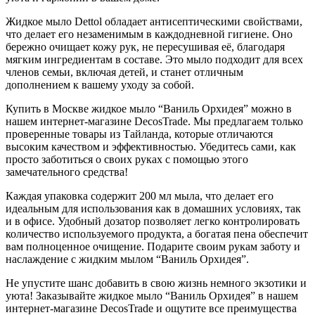
Жидкое мыло Dettol обладает антисептическими свойствами,
что делает его незаменимым в каждодневной гигиене. Оно
бережно очищает кожу рук, не пересушивая её, благодаря
мягким ингредиентам в составе. Это мыло подходит для всех
членов семьи, включая детей, и станет отличным
дополнением к вашему уходу за собой.
Купить в Москве жидкое мыло “Ваниль Орхидея” можно в
нашем интернет-магазине DecosTrade. Мы предлагаем только
проверенные товары из Тайланда, которые отличаются
высоким качеством и эффективностью. Убедитесь сами, как
просто заботиться о своих руках с помощью этого
замечательного средства!
Каждая упаковка содержит 200 мл мыла, что делает его
идеальным для использования как в домашних условиях, так
и в офисе. Удобный дозатор позволяет легко контролировать
количество используемого продукта, а богатая пена обеспечит
вам полноценное очищение. Подарите своим рукам заботу и
наслаждение с жидким мылом “Ваниль Орхидея”.
Не упустите шанс добавить в свою жизнь немного экзотики и
уюта! Заказывайте жидкое мыло “Ваниль Орхидея” в нашем
интернет-магазине DecosTrade и ощутите все преимущества