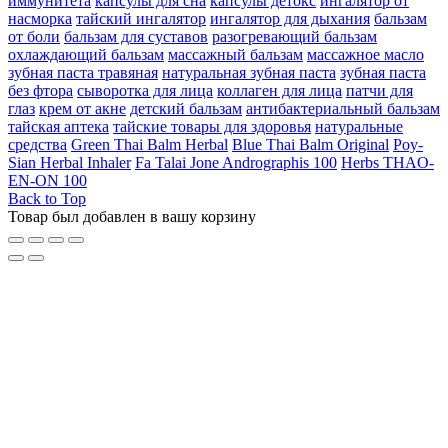
иммунитета
капсулы для сна
капсулы детокс
ингалятор от
насморка
тайский ингалятор
ингалятор для дыхания
бальзам
от боли
бальзам для суставов
разогревающий бальзам
охлаждающий бальзам
массажный бальзам
массажное масло
зубная паста травяная
натуральная зубная паста
зубная паста
без фтора
сыворотка для лица
коллаген для лица
патчи для
глаз
крем от акне
детский бальзам
антибактериальный бальзам
тайская аптека
тайские товары для здоровья
натуральные
средства
Green Thai Balm Herbal
Blue Thai Balm Original
Poy-
Sian Herbal Inhaler
Fa Talai Jone Andrographis 100
Herbs THAO-
EN-ON 100
Back to Top
Товар был добавлен в вашу корзину