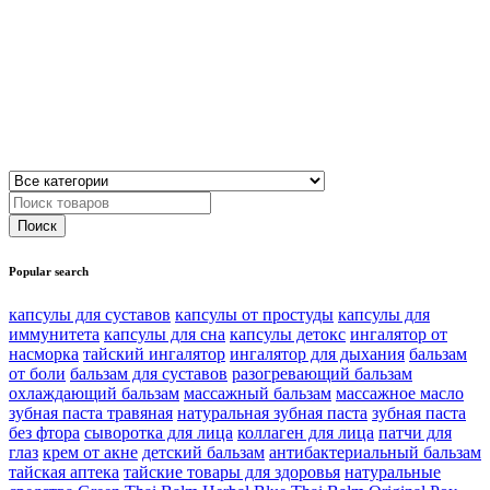
Popular search
капсулы для суставов
капсулы от простуды
капсулы для
иммунитета
капсулы для сна
капсулы детокс
ингалятор от
насморка
тайский ингалятор
ингалятор для дыхания
бальзам
от боли
бальзам для суставов
разогревающий бальзам
охлаждающий бальзам
массажный бальзам
массажное масло
зубная паста травяная
натуральная зубная паста
зубная паста
без фтора
сыворотка для лица
коллаген для лица
патчи для
глаз
крем от акне
детский бальзам
антибактериальный бальзам
тайская аптека
тайские товары для здоровья
натуральные