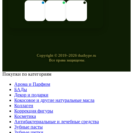
Copyright © 2019–2026 thaihype.ru
Все права защищены.
Покупки по категориям
Арома и Парфюм
БАДы
Декор и подарки
Кокосовое и другие натуральные масла
Коллаген
Коррекция фигуры
Косметика
Антибактериальные и лечебные средства
Зубные пасты
Зубные щетки