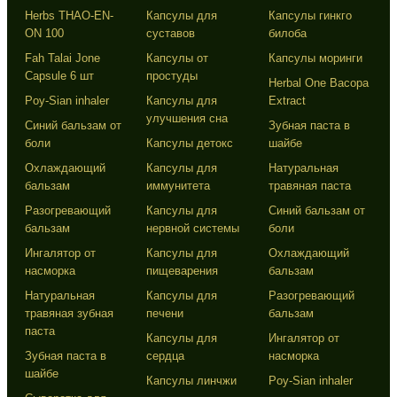
Herbs THAO-EN-
Капсулы для
Капсулы гинкго
ON 100
суставов
билоба
Fah Talai Jone
Капсулы от
Капсулы моринги
Capsule 6 шт
простуды
Herbal One Bacopa
Poy-Sian inhaler
Капсулы для
Extract
улучшения сна
Синий бальзам от
Зубная паста в
боли
Капсулы детокс
шайбе
Охлаждающий
Капсулы для
Натуральная
бальзам
иммунитета
травяная паста
Разогревающий
Капсулы для
Синий бальзам от
бальзам
нервной системы
боли
Ингалятор от
Капсулы для
Охлаждающий
насморка
пищеварения
бальзам
Натуральная
Капсулы для
Разогревающий
травяная зубная
печени
бальзам
паста
Капсулы для
Ингалятор от
Зубная паста в
сердца
насморка
шайбе
Капсулы линчжи
Poy-Sian inhaler