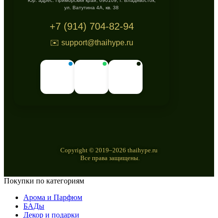
Юр. адрес: Приморский край, 690109, г. Владивосток,
ул. Ватутина 4А, кв. 38
+7 (914) 704-82-94
✉️ support@thaihype.ru
Copyright © 2019–2026 thaihype.ru
Все права защищены.
Покупки по категориям
Арома и Парфюм
БАДы
Декор и подарки