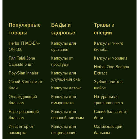
Популярные
БАДы и
Травы и
товары
здоровье
специи
Herbs THAO-EN-
Капсулы для
Капсулы гинкго
ON 100
суставов
билоба
Fah Talai Jone
Капсулы от
Капсулы моринги
Capsule 6 шт
простуды
Herbal One Bacopa
Poy-Sian inhaler
Капсулы для
Extract
улучшения сна
Синий бальзам от
Зубная паста в
боли
Капсулы детокс
шайбе
Охлаждающий
Капсулы для
Натуральная
бальзам
иммунитета
травяная паста
Разогревающий
Капсулы для
Синий бальзам от
бальзам
нервной системы
боли
Ингалятор от
Капсулы для
Охлаждающий
насморка
пищеварения
бальзам