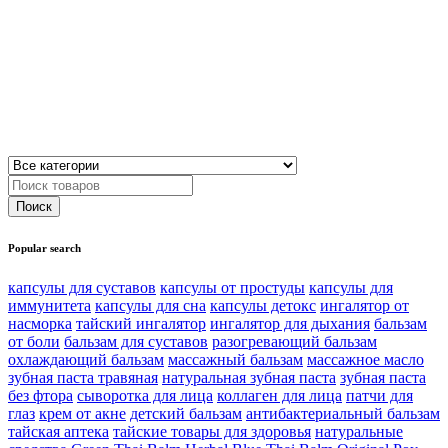
Popular search
капсулы для суставов
капсулы от простуды
капсулы для
иммунитета
капсулы для сна
капсулы детокс
ингалятор от
насморка
тайский ингалятор
ингалятор для дыхания
бальзам
от боли
бальзам для суставов
разогревающий бальзам
охлаждающий бальзам
массажный бальзам
массажное масло
зубная паста травяная
натуральная зубная паста
зубная паста
без фтора
сыворотка для лица
коллаген для лица
патчи для
глаз
крем от акне
детский бальзам
антибактериальный бальзам
тайская аптека
тайские товары для здоровья
натуральные