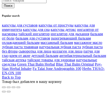
Popular search
капсулы для суставов
капсулы от простуды
капсулы для
иммунитета
капсулы для сна
капсулы детокс
ингалятор от
насморка
тайский ингалятор
ингалятор для дыхания
бальзам
от боли
бальзам для суставов
разогревающий бальзам
охлаждающий бальзам
массажный бальзам
массажное масло
зубная паста травяная
натуральная зубная паста
зубная паста
без фтора
сыворотка для лица
коллаген для лица
патчи для
глаз
крем от акне
детский бальзам
антибактериальный бальзам
тайская аптека
тайские товары для здоровья
натуральные
средства
Green Thai Balm Herbal
Blue Thai Balm Original
Poy-
Sian Herbal Inhaler
Fa Talai Jone Andrographis 100
Herbs THAO-
EN-ON 100
Back to Top
Товар был добавлен в вашу корзину