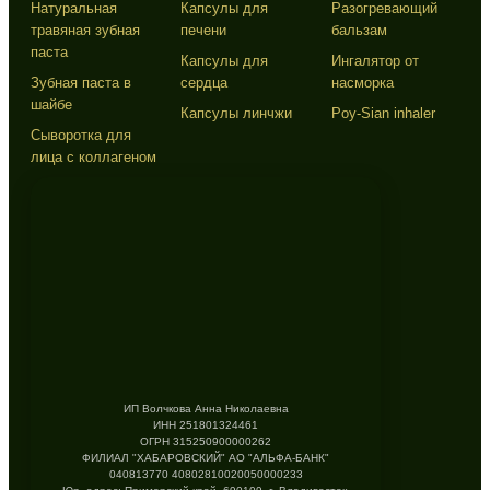
Натуральная
Капсулы для
Разогревающий
травяная зубная
печени
бальзам
паста
Капсулы для
Ингалятор от
Зубная паста в
сердца
насморка
шайбе
Капсулы линчжи
Poy-Sian inhaler
Сыворотка для
лица с коллагеном
ИП Волчкова Анна Николаевна
ИНН 251801324461
ОГРН 315250900000262
ФИЛИАЛ "ХАБАРОВСКИЙ" АО "АЛЬФА-БАНК"
040813770 40802810020050000233