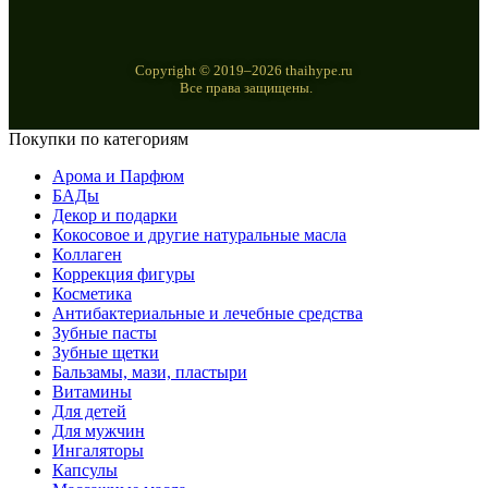
Copyright © 2019–2026 thaihype.ru
Все права защищены.
Покупки по категориям
Арома и Парфюм
БАДы
Декор и подарки
Кокосовое и другие натуральные масла
Коллаген
Коррекция фигуры
Косметика
Антибактериальные и лечебные средства
Зубные пасты
Зубные щетки
Бальзамы, мази, пластыри
Витамины
Для детей
Для мужчин
Ингаляторы
Капсулы