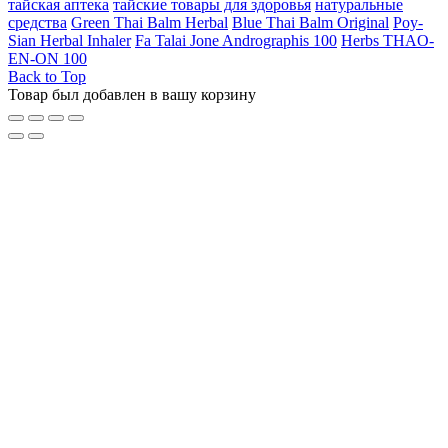
тайская аптека
тайские товары для здоровья
натуральные
средства
Green Thai Balm Herbal
Blue Thai Balm Original
Poy-
Sian Herbal Inhaler
Fa Talai Jone Andrographis 100
Herbs THAO-
EN-ON 100
Back to Top
Товар был добавлен в вашу корзину