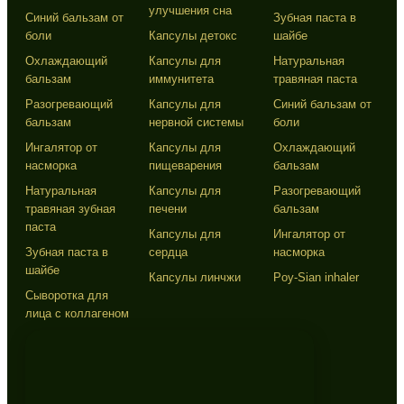
улучшения сна
Синий бальзам от
Зубная паста в
боли
Капсулы детокс
шайбе
Охлаждающий
Капсулы для
Натуральная
бальзам
иммунитета
травяная паста
Разогревающий
Капсулы для
Синий бальзам от
бальзам
нервной системы
боли
Ингалятор от
Капсулы для
Охлаждающий
насморка
пищеварения
бальзам
Натуральная
Капсулы для
Разогревающий
травяная зубная
печени
бальзам
паста
Капсулы для
Ингалятор от
Зубная паста в
сердца
насморка
шайбе
Капсулы линчжи
Poy-Sian inhaler
Сыворотка для
лица с коллагеном