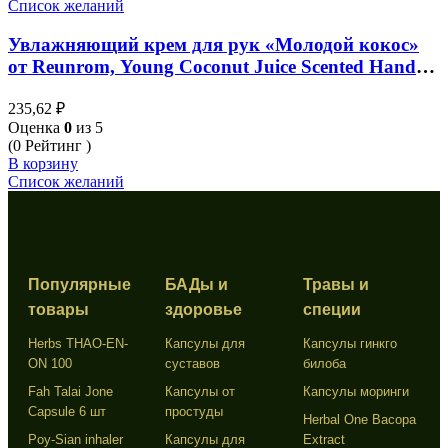
Список желаний
Увлажняющий крем для рук «Молодой кокос»
от Reunrom, Young Coconut Juice Scented Hand
Cream, 30 гр
235,62
₽
Оценка
0
из 5
(0 Рейтинг )
В корзину
Список желаний
Популярные
БАДы и
Травы и
товары
здоровье
специи
Herbs THAO-EN-
Капсулы для
Капсулы гинкго
ON 100
суставов
билоба
Fah Talai Jone
Капсулы от
Капсулы моринги
Capsule 6 шт
простуды
Herbal One Bacopa
Poy-Sian inhaler
Капсулы для
Extract