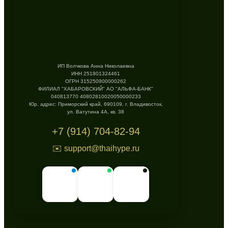
ИП Волчкова Анна Николаевна
ИНН 251801324461
ОГРН 315250900000262
ФИЛИАЛ "ХАБАРОВСКИЙ" АО "АЛЬФА-БАНК"
040813770 40802810020050000233
Юр. адрес: Приморский край, 690109, г. Владивосток,
ул. Ватутина 4А, кв. 38
+7 (914) 704-82-94
✉️ support@thaihype.ru