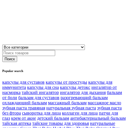
Popular search
капсулы для суставов
капсулы от простуды
капсулы для
иммунитета
капсулы для сна
капсулы детокс
ингалятор от
насморка
тайский ингалятор
ингалятор для дыхания
бальзам
от боли
бальзам для суставов
разогревающий бальзам
охлаждающий бальзам
массажный бальзам
массажное масло
зубная паста травяная
натуральная зубная паста
зубная паста
без фтора
сыворотка для лица
коллаген для лица
патчи для
глаз
крем от акне
детский бальзам
антибактериальный бальзам
тайская аптека
тайские товары для здоровья
натуральные