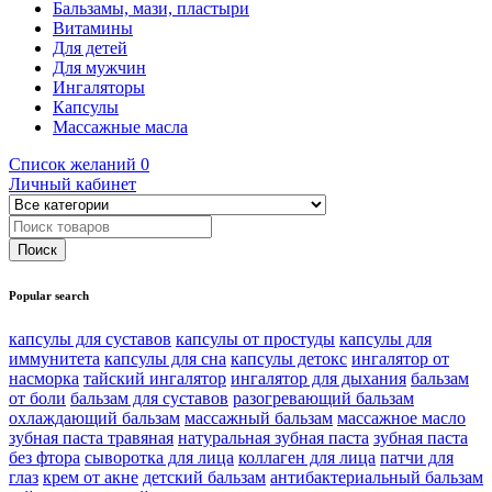
Бальзамы, мази, пластыри
Витамины
Для детей
Для мужчин
Ингаляторы
Капсулы
Массажные масла
Список желаний
0
Личный кабинет
Popular search
капсулы для суставов
капсулы от простуды
капсулы для
иммунитета
капсулы для сна
капсулы детокс
ингалятор от
насморка
тайский ингалятор
ингалятор для дыхания
бальзам
от боли
бальзам для суставов
разогревающий бальзам
охлаждающий бальзам
массажный бальзам
массажное масло
зубная паста травяная
натуральная зубная паста
зубная паста
без фтора
сыворотка для лица
коллаген для лица
патчи для
глаз
крем от акне
детский бальзам
антибактериальный бальзам