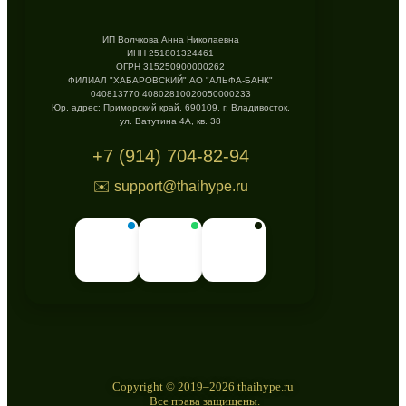
ИП Волчкова Анна Николаевна
ИНН 251801324461
ОГРН 315250900000262
ФИЛИАЛ "ХАБАРОВСКИЙ" АО "АЛЬФА-БАНК"
040813770 40802810020050000233
Юр. адрес: Приморский край, 690109, г. Владивосток,
ул. Ватутина 4А, кв. 38
+7 (914) 704-82-94
✉️ support@thaihype.ru
Copyright © 2019–2026 thaihype.ru
Все права защищены.