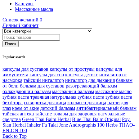
Капсулы
Массажные масла
Список желаний
0
Личный кабинет
Popular search
капсулы для суставов
капсулы от простуды
капсулы для
иммунитета
капсулы для сна
капсулы детокс
ингалятор от
насморка
тайский ингалятор
ингалятор для дыхания
бальзам
от боли
бальзам для суставов
разогревающий бальзам
охлаждающий бальзам
массажный бальзам
массажное масло
зубная паста травяная
натуральная зубная паста
зубная паста
без фтора
сыворотка для лица
коллаген для лица
патчи для
глаз
крем от акне
детский бальзам
антибактериальный бальзам
тайская аптека
тайские товары для здоровья
натуральные
средства
Green Thai Balm Herbal
Blue Thai Balm Original
Poy-
Sian Herbal Inhaler
Fa Talai Jone Andrographis 100
Herbs THAO-
EN-ON 100
Back to Top