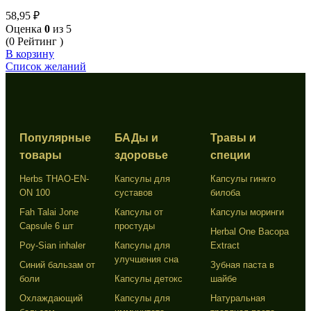
Cleanser, 12 мл
58,95
₽
Оценка
0
из 5
(0 Рейтинг )
В корзину
Список желаний
Популярные
БАДы и
Травы и
товары
здоровье
специи
Herbs THAO-EN-
Капсулы для
Капсулы гинкго
ON 100
суставов
билоба
Fah Talai Jone
Капсулы от
Капсулы моринги
Capsule 6 шт
простуды
Herbal One Bacopa
Poy-Sian inhaler
Капсулы для
Extract
улучшения сна
Синий бальзам от
Зубная паста в
боли
Капсулы детокс
шайбе
Охлаждающий
Капсулы для
Натуральная