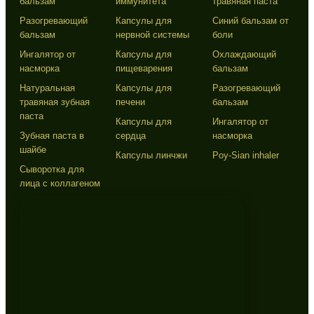
бальзам
иммунитета
травяная паста
Разогревающий
Капсулы для
Синий бальзам от
бальзам
нервной системы
боли
Ингалятор от
Капсулы для
Охлаждающий
насморка
пищеварения
бальзам
Натуральная
Капсулы для
Разогревающий
травяная зубная
печени
бальзам
паста
Капсулы для
Ингалятор от
Зубная паста в
сердца
насморка
шайбе
Капсулы линчжи
Poy-Sian inhaler
Сыворотка для
лица с коллагеном