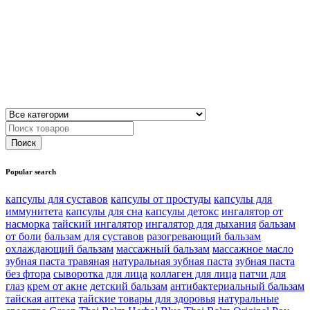
Popular search
капсулы для суставов
капсулы от простуды
капсулы для
иммунитета
капсулы для сна
капсулы детокс
ингалятор от
насморка
тайский ингалятор
ингалятор для дыхания
бальзам
от боли
бальзам для суставов
разогревающий бальзам
охлаждающий бальзам
массажный бальзам
массажное масло
зубная паста травяная
натуральная зубная паста
зубная паста
без фтора
сыворотка для лица
коллаген для лица
патчи для
глаз
крем от акне
детский бальзам
антибактериальный бальзам
тайская аптека
тайские товары для здоровья
натуральные