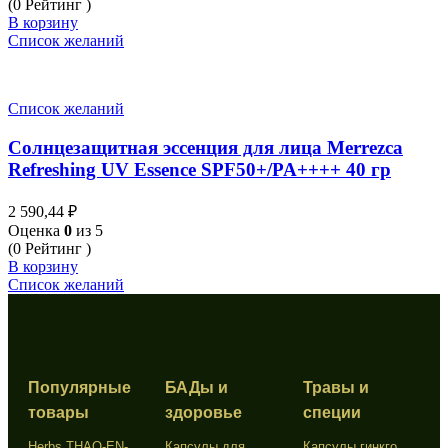
(0 Рейтинг )
В корзину
Список желаний
Список желаний
Солнцезащитная эссенция для лица Merrezca
Refreshing UV Essence SPF50+/PA++++ 40 гр
2 590,44
₽
Оценка
0
из 5
(0 Рейтинг )
В корзину
Список желаний
Популярные
БАДы и
Травы и
товары
здоровье
специи
Herbs THAO-EN-
Капсулы для
Капсулы гинкго