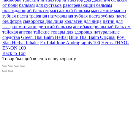
от боли
бальзам для суставов
разогревающий бальзам
охлаждающий бальзам
массажный бальзам
массажное масло
зубная паста травяная
натуральная зубная паста
зубная паста
без фтора
сыворотка для лица
коллаген для лица
патчи для
глаз
крем от акне
детский бальзам
антибактериальный бальзам
тайская аптека
тайские товары для здоровья
натуральные
средства
Green Thai Balm Herbal
Blue Thai Balm Original
Poy-
Sian Herbal Inhaler
Fa Talai Jone Andrographis 100
Herbs THAO-
EN-ON 100
Back to Top
Товар был добавлен в вашу корзину