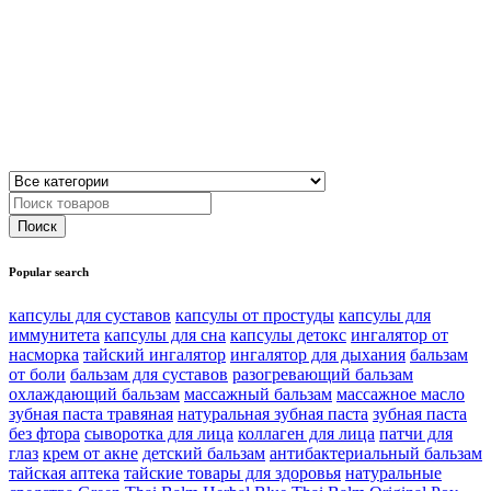
Popular search
капсулы для суставов
капсулы от простуды
капсулы для
иммунитета
капсулы для сна
капсулы детокс
ингалятор от
насморка
тайский ингалятор
ингалятор для дыхания
бальзам
от боли
бальзам для суставов
разогревающий бальзам
охлаждающий бальзам
массажный бальзам
массажное масло
зубная паста травяная
натуральная зубная паста
зубная паста
без фтора
сыворотка для лица
коллаген для лица
патчи для
глаз
крем от акне
детский бальзам
антибактериальный бальзам
тайская аптека
тайские товары для здоровья
натуральные