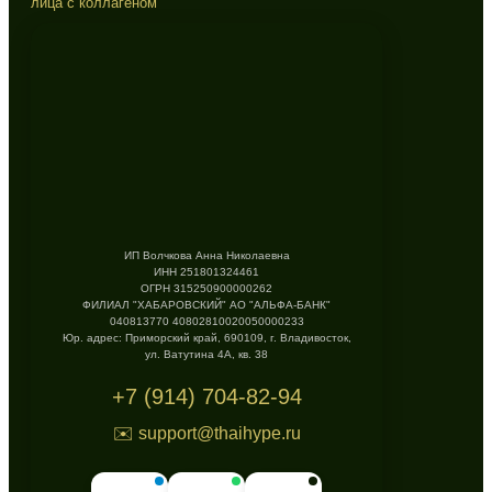
лица с коллагеном
ИП Волчкова Анна Николаевна
ИНН 251801324461
ОГРН 315250900000262
ФИЛИАЛ "ХАБАРОВСКИЙ" АО "АЛЬФА-БАНК"
040813770 40802810020050000233
Юр. адрес: Приморский край, 690109, г. Владивосток,
ул. Ватутина 4А, кв. 38
+7 (914) 704-82-94
✉️ support@thaihype.ru