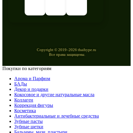
Copyright © 2019–2026 thaihype.ru
Все права защищены.
Покупки по категориям
Арома и Парфюм
БАДы
Декор и подарки
Кокосовое и другие натуральные масла
Коллаген
Коррекция фигуры
Косметика
Антибактериальные и лечебные средства
Зубные пасты
Зубные щетки
Бальзамы, мази, пластыри