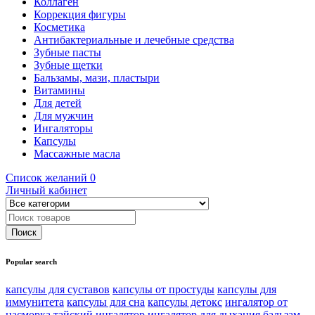
Коллаген
Коррекция фигуры
Косметика
Антибактериальные и лечебные средства
Зубные пасты
Зубные щетки
Бальзамы, мази, пластыри
Витамины
Для детей
Для мужчин
Ингаляторы
Капсулы
Массажные масла
Список желаний
0
Личный кабинет
Popular search
капсулы для суставов
капсулы от простуды
капсулы для
иммунитета
капсулы для сна
капсулы детокс
ингалятор от
насморка
тайский ингалятор
ингалятор для дыхания
бальзам