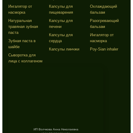
Ингалятор от
Капсулы для
Охлаждающий
насморка
пищеварения
бальзам
Натуральная
Капсулы для
Разогревающий
травяная зубная
печени
бальзам
паста
Капсулы для
Ингалятор от
Зубная паста в
сердца
насморка
шайбе
Капсулы линчжи
Poy-Sian inhaler
Сыворотка для
лица с коллагеном
ИП Волчкова Анна Николаевна