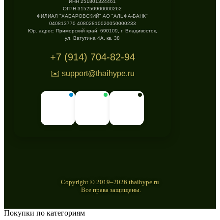
ИНН 251801324461
ОГРН 315250900000262
ФИЛИАЛ "ХАБАРОВСКИЙ" АО "АЛЬФА-БАНК"
040813770 40802810020050000233
Юр. адрес: Приморский край, 690109, г. Владивосток,
ул. Ватутина 4А, кв. 38
+7 (914) 704-82-94
✉️ support@thaihype.ru
Copyright © 2019–2026 thaihype.ru
Все права защищены.
Покупки по категориям