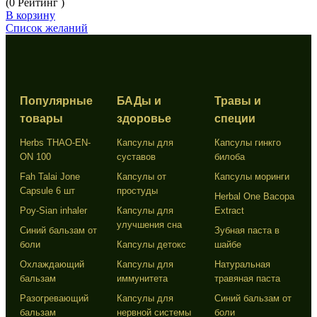
(0 Рейтинг )
В корзину
Список желаний
Популярные
БАДы и
Травы и
товары
здоровье
специи
Herbs THAO-EN-
Капсулы для
Капсулы гинкго
ON 100
суставов
билоба
Fah Talai Jone
Капсулы от
Капсулы моринги
Capsule 6 шт
простуды
Herbal One Bacopa
Poy-Sian inhaler
Капсулы для
Extract
улучшения сна
Синий бальзам от
Зубная паста в
боли
Капсулы детокс
шайбе
Охлаждающий
Капсулы для
Натуральная
бальзам
иммунитета
травяная паста
Разогревающий
Капсулы для
Синий бальзам от
бальзам
нервной системы
боли