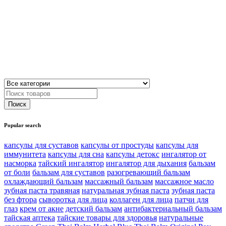
Popular search
капсулы для суставов
капсулы от простуды
капсулы для
иммунитета
капсулы для сна
капсулы детокс
ингалятор от
насморка
тайский ингалятор
ингалятор для дыхания
бальзам
от боли
бальзам для суставов
разогревающий бальзам
охлаждающий бальзам
массажный бальзам
массажное масло
зубная паста травяная
натуральная зубная паста
зубная паста
без фтора
сыворотка для лица
коллаген для лица
патчи для
глаз
крем от акне
детский бальзам
антибактериальный бальзам
тайская аптека
тайские товары для здоровья
натуральные