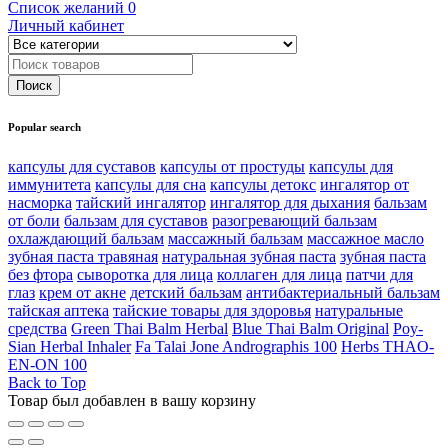
Список желаний
0
Личный кабинет
Popular search
капсулы для суставов
капсулы от простуды
капсулы для
иммунитета
капсулы для сна
капсулы детокс
ингалятор от
насморка
тайский ингалятор
ингалятор для дыхания
бальзам
от боли
бальзам для суставов
разогревающий бальзам
охлаждающий бальзам
массажный бальзам
массажное масло
зубная паста травяная
натуральная зубная паста
зубная паста
без фтора
сыворотка для лица
коллаген для лица
патчи для
глаз
крем от акне
детский бальзам
антибактериальный бальзам
тайская аптека
тайские товары для здоровья
натуральные
средства
Green Thai Balm Herbal
Blue Thai Balm Original
Poy-
Sian Herbal Inhaler
Fa Talai Jone Andrographis 100
Herbs THAO-
EN-ON 100
Back to Top
Товар был добавлен в вашу корзину