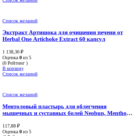
Список желаний
Список желаний
Экстракт Артишока для очищения печени от
Herbal One Artichoke Extract 60 капсул
1 138,30
₽
Оценка
0
из 5
(0 Рейтинг )
В корзину
Список желаний
Список желаний
Ментоловый пластырь для облегчения
мышечных и суставных болей Neobun, Menthol
Plaster Pain Relief Muscle Ache, 2 шт 8x11 см
117,88
₽
Оценка
0
из 5