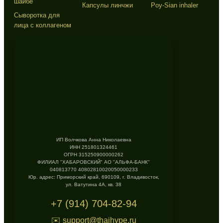
шайбе
Капсулы линчжи
Poy-Sian inhaler
Сыворотка для
лица с коллагеном
ИП Волчкова Анна Николаевна
ИНН 251801324461
ОГРН 315250900000262
ФИЛИАЛ "ХАБАРОВСКИЙ" АО "АЛЬФА-БАНК"
040813770 40802810020050000233
Юр. адрес: Приморский край, 690109, г. Владивосток,
ул. Ватутина 4А, кв. 38
+7 (914) 704-82-94
✉️ support@thaihype.ru