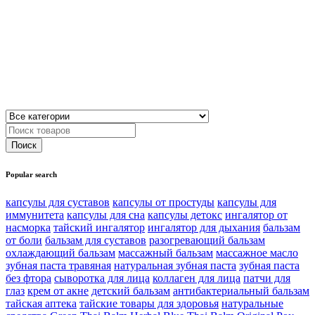
Popular search
капсулы для суставов
капсулы от простуды
капсулы для
иммунитета
капсулы для сна
капсулы детокс
ингалятор от
насморка
тайский ингалятор
ингалятор для дыхания
бальзам
от боли
бальзам для суставов
разогревающий бальзам
охлаждающий бальзам
массажный бальзам
массажное масло
зубная паста травяная
натуральная зубная паста
зубная паста
без фтора
сыворотка для лица
коллаген для лица
патчи для
глаз
крем от акне
детский бальзам
антибактериальный бальзам
тайская аптека
тайские товары для здоровья
натуральные