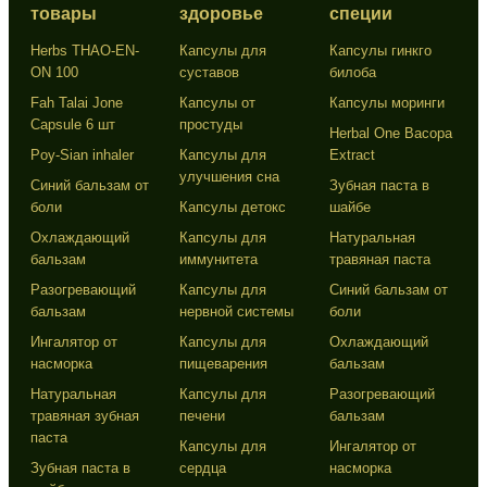
товары
здоровье
специи
Herbs THAO-EN-
Капсулы для
Капсулы гинкго
ON 100
суставов
билоба
Fah Talai Jone
Капсулы от
Капсулы моринги
Capsule 6 шт
простуды
Herbal One Bacopa
Poy-Sian inhaler
Капсулы для
Extract
улучшения сна
Синий бальзам от
Зубная паста в
боли
Капсулы детокс
шайбе
Охлаждающий
Капсулы для
Натуральная
бальзам
иммунитета
травяная паста
Разогревающий
Капсулы для
Синий бальзам от
бальзам
нервной системы
боли
Ингалятор от
Капсулы для
Охлаждающий
насморка
пищеварения
бальзам
Натуральная
Капсулы для
Разогревающий
травяная зубная
печени
бальзам
паста
Капсулы для
Ингалятор от
Зубная паста в
сердца
насморка