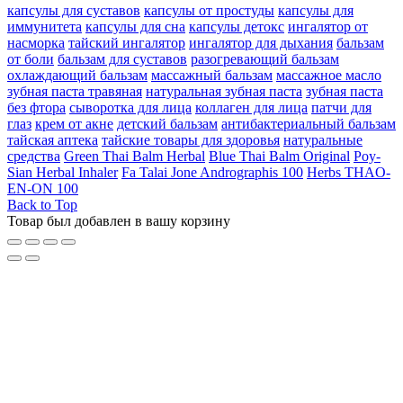
капсулы для суставов
капсулы от простуды
капсулы для
иммунитета
капсулы для сна
капсулы детокс
ингалятор от
насморка
тайский ингалятор
ингалятор для дыхания
бальзам
от боли
бальзам для суставов
разогревающий бальзам
охлаждающий бальзам
массажный бальзам
массажное масло
зубная паста травяная
натуральная зубная паста
зубная паста
без фтора
сыворотка для лица
коллаген для лица
патчи для
глаз
крем от акне
детский бальзам
антибактериальный бальзам
тайская аптека
тайские товары для здоровья
натуральные
средства
Green Thai Balm Herbal
Blue Thai Balm Original
Poy-
Sian Herbal Inhaler
Fa Talai Jone Andrographis 100
Herbs THAO-
EN-ON 100
Back to Top
Товар был добавлен в вашу корзину