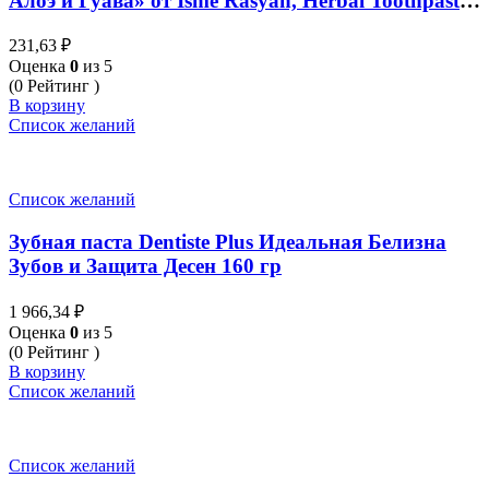
Алоэ и Гуава» от Isme Rasyan, Herbal Toothpaste
Extra White «Clove, Aloe Vera & Guava Leaf», 30
231,63
₽
гр
Оценка
0
из 5
(0 Рейтинг )
В корзину
Список желаний
Список желаний
Зубная паста Dentiste Plus Идеальная Белизна
Зубов и Защита Десен 160 гр
1 966,34
₽
Оценка
0
из 5
(0 Рейтинг )
В корзину
Список желаний
Список желаний