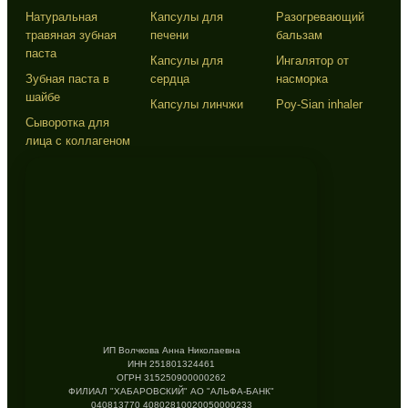
Натуральная
Капсулы для
Разогревающий
травяная зубная
печени
бальзам
паста
Капсулы для
Ингалятор от
Зубная паста в
сердца
насморка
шайбе
Капсулы линчжи
Poy-Sian inhaler
Сыворотка для
лица с коллагеном
ИП Волчкова Анна Николаевна
ИНН 251801324461
ОГРН 315250900000262
ФИЛИАЛ "ХАБАРОВСКИЙ" АО "АЛЬФА-БАНК"
040813770 40802810020050000233