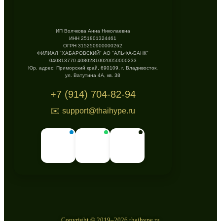
ИП Волчкова Анна Николаевна
ИНН 251801324461
ОГРН 315250900000262
ФИЛИАЛ "ХАБАРОВСКИЙ" АО "АЛЬФА-БАНК"
040813770 40802810020050000233
Юр. адрес: Приморский край, 690109, г. Владивосток,
ул. Ватутина 4А, кв. 38
+7 (914) 704-82-94
✉️ support@thaihype.ru
Copyright © 2019–2026 thaihype.ru