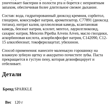
уничтожает бактерии в полости рта и борется с неприятным
запахом, обеспечивая более длительное свежее дыхание.
Состав: вода, гидратированный диоксид кремния, сорбитол,
глицерин, кокосульфат натрия, ароматизатор, C77891 (диоксид
титана), нитрат калия, целлюлозная камедь, ксантановая
камедь, бензоат натрия, ксилит, ментол, лаурилглюкозид,
сахарис натрия, Mencens Pipetha Arvens Arven, масло гвоздики,
аскорбиновая кислота, аскорбилфосфат натрия, C142090, C12-
15 алкилбензоат, токоферилацетат, убихинон.
Способ применения: нанесите маленькую горошинку на
влажную зубную щетку и аккуратно почистите зубы. Паста
прекращается в густую пену, которая дезинфицирует и
отбеливает.
Детали
Бренд
SPARKLE
Вес
120 г