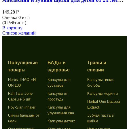
Twin Lotus Toothpaste Orange 35 гр
149,28
₽
Оценка
0
из 5
(0 Рейтинг )
В корзину
Список желаний
Популярные
БАДы и
Травы и
товары
здоровье
специи
Herbs THAO-EN-
Капсулы для
Капсулы гинкго
ON 100
суставов
билоба
Fah Talai Jone
Капсулы от
Капсулы моринги
Capsule 6 шт
простуды
Herbal One Bacopa
Poy-Sian inhaler
Капсулы для
Extract
улучшения сна
Синий бальзам от
Зубная паста в
боли
Капсулы детокс
шайбе