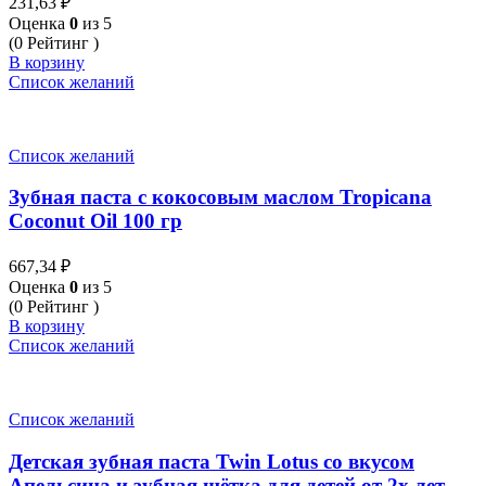
231,63
₽
гр
Оценка
0
из 5
(0 Рейтинг )
В корзину
Список желаний
Список желаний
Зубная паста с кокосовым маслом Tropicana
Coconut Oil 100 гр
667,34
₽
Оценка
0
из 5
(0 Рейтинг )
В корзину
Список желаний
Список желаний
Детская зубная паста Twin Lotus со вкусом
Апельсина и зубная щётка для детей от 2х лет