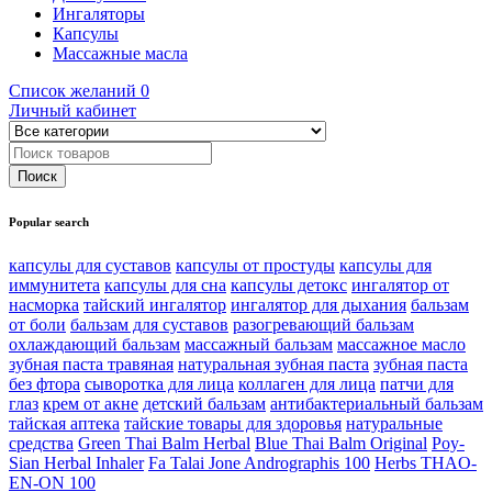
Ингаляторы
Капсулы
Массажные масла
Список желаний
0
Личный кабинет
Popular search
капсулы для суставов
капсулы от простуды
капсулы для
иммунитета
капсулы для сна
капсулы детокс
ингалятор от
насморка
тайский ингалятор
ингалятор для дыхания
бальзам
от боли
бальзам для суставов
разогревающий бальзам
охлаждающий бальзам
массажный бальзам
массажное масло
зубная паста травяная
натуральная зубная паста
зубная паста
без фтора
сыворотка для лица
коллаген для лица
патчи для
глаз
крем от акне
детский бальзам
антибактериальный бальзам
тайская аптека
тайские товары для здоровья
натуральные
средства
Green Thai Balm Herbal
Blue Thai Balm Original
Poy-
Sian Herbal Inhaler
Fa Talai Jone Andrographis 100
Herbs THAO-
EN-ON 100