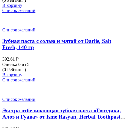
(0 Рейтинг )
В корзину
Список желаний
Список желаний
Зубная паста с солью и мятой от Darlie, Salt
Fresh, 140 гр
392,61
₽
Оценка
0
из 5
(0 Рейтинг )
В корзину
Список желаний
Список желаний
Экстра отбеливающая зубная паста «Гвоздика,
Алоэ и Гуава» от Isme Rasyan, Herbal Toothpaste
Extra White «Clove, Aloe Vera & Guava Leaf», 30