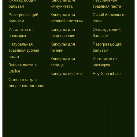
Охлаждающий
Капсулы для
Натуральная
бальзам
иммунитета
травяная паста
Разогревающий
Капсулы для
Синий бальзам от
бальзам
нервной системы
боли
Ингалятор от
Капсулы для
Охлаждающий
насморка
пищеварения
бальзам
Натуральная
Капсулы для
Разогревающий
травяная зубная
печени
бальзам
паста
Капсулы для
Ингалятор от
Зубная паста в
сердца
насморка
шайбе
Капсулы линчжи
Poy-Sian inhaler
Сыворотка для
лица с коллагеном