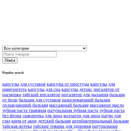
Popular search
капсулы для суставов
капсулы от простуды
капсулы для
иммунитета
капсулы для сна
капсулы детокс
ингалятор от
насморка
тайский ингалятор
ингалятор для дыхания
бальзам
от боли
бальзам для суставов
разогревающий бальзам
охлаждающий бальзам
массажный бальзам
массажное масло
зубная паста травяная
натуральная зубная паста
зубная паста
без фтора
сыворотка для лица
коллаген для лица
патчи для
глаз
крем от акне
детский бальзам
антибактериальный бальзам
тайская аптека
тайские товары для здоровья
натуральные