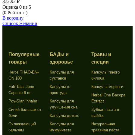
372,92
₽
Оценка
0
из 5
(0 Рейтинг )
В корзину
Список желаний
Популярные
БАДы и
Травы и
товары
здоровье
специи
Herbs THAO-EN-
Капсулы для
Капсулы гинкго
ON 100
суставов
билоба
Fah Talai Jone
Капсулы от
Капсулы моринги
Capsule 6 шт
простуды
Herbal One Bacopa
Poy-Sian inhaler
Капсулы для
Extract
улучшения сна
Синий бальзам от
Зубная паста в
боли
Капсулы детокс
шайбе
Охлаждающий
Капсулы для
Натуральная
бальзам
иммунитета
травяная паста