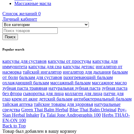
Массажные масла
Список желаний
0
Личный кабинет
Popular search
капсулы для суставов
капсулы от простуды
капсулы для
иммунитета
капсулы для сна
капсулы детокс
ингалятор от
насморка
тайский ингалятор
ингалятор для дыхания
бальзам
от боли
бальзам для суставов
разогревающий бальзам
охлаждающий бальзам
массажный бальзам
массажное масло
зубная паста травяная
натуральная зубная паста
зубная паста
без фтора
сыворотка для лица
коллаген для лица
патчи для
глаз
крем от акне
детский бальзам
антибактериальный бальзам
тайская аптека
тайские товары для здоровья
натуральные
средства
Green Thai Balm Herbal
Blue Thai Balm Original
Poy-
Sian Herbal Inhaler
Fa Talai Jone Andrographis 100
Herbs THAO-
EN-ON 100
Back to Top
Товар был добавлен в вашу корзину