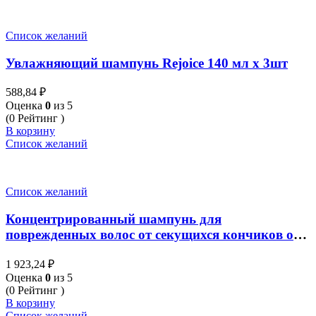
Список желаний
Увлажняющий шампунь Rejoice 140 мл x 3шт
588,84
₽
Оценка
0
из 5
(0 Рейтинг )
В корзину
Список желаний
Список желаний
Концентрированный шампунь для
поврежденных волос от секущихся кончиков от
Lolane Pixxel Pro Micro Kera-V Shampoo 500 ml
1 923,24
₽
Оценка
0
из 5
(0 Рейтинг )
В корзину
Список желаний