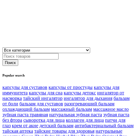
Popular search
капсулы для суставов
капсулы от простуды
капсулы для
иммунитета
капсулы для сна
капсулы детокс
ингалятор от
насморка
тайский ингалятор
ингалятор для дыхания
бальзам
от боли
бальзам для суставов
разогревающий бальзам
охлаждающий бальзам
массажный бальзам
массажное масло
зубная паста травяная
натуральная зубная паста
зубная паста
без фтора
сыворотка для лица
коллаген для лица
патчи для
глаз
крем от акне
детский бальзам
антибактериальный бальзам
тайская аптека
тайские товары для здоровья
натуральные