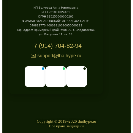
ИП Волчкова Анна Николаевна
ИНН 251801324461
ОГРН 315250900000262
ФИЛИАЛ "ХАБАРОВСКИЙ" АО "АЛЬФА-БАНК"
040813770 40802810020050000233
Юр. адрес: Приморский край, 690109, г. Владивосток,
ул. Ватутина 4А, кв. 38
+7 (914) 704-82-94
✉️ support@thaihype.ru
Copyright © 2019–2026 thaihype.ru
Все права защищены.