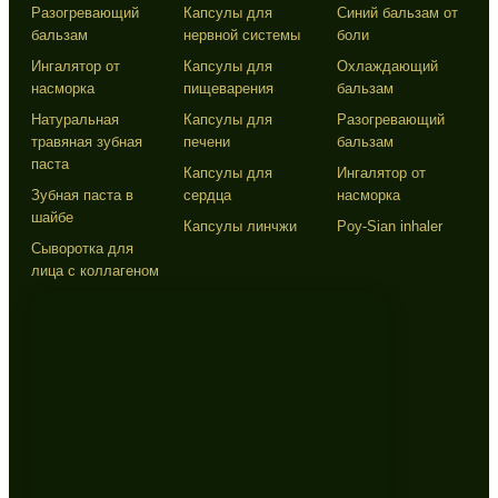
Разогревающий
Капсулы для
Синий бальзам от
бальзам
нервной системы
боли
Ингалятор от
Капсулы для
Охлаждающий
насморка
пищеварения
бальзам
Натуральная
Капсулы для
Разогревающий
травяная зубная
печени
бальзам
паста
Капсулы для
Ингалятор от
Зубная паста в
сердца
насморка
шайбе
Капсулы линчжи
Poy-Sian inhaler
Сыворотка для
лица с коллагеном