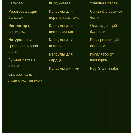
бальзам
иммунитета
травяная паста
Разогревающий
Капсулы для
Синий бальзам от
бальзам
нервной системы
боли
Ингалятор от
Капсулы для
Охлаждающий
насморка
пищеварения
бальзам
Натуральная
Капсулы для
Разогревающий
травяная зубная
печени
бальзам
паста
Капсулы для
Ингалятор от
Зубная паста в
сердца
насморка
шайбе
Капсулы линчжи
Poy-Sian inhaler
Сыворотка для
лица с коллагеном