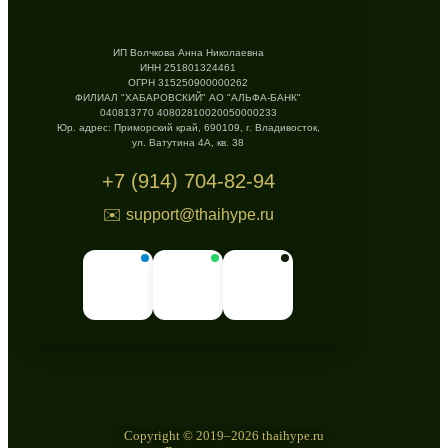
ИП Волчкова Анна Николаевна
ИНН 251801324461
ОГРН 315250900000262
ФИЛИАЛ "ХАБАРОВСКИЙ" АО "АЛЬФА-БАНК"
040813770 40802810020050000233
Юр. адрес: Приморский край, 690109, г. Владивосток,
ул. Ватутина 4А, кв. 38
+7 (914) 704-82-94
✉️ support@thaihype.ru
Copyright © 2019–2026 thaihype.ru