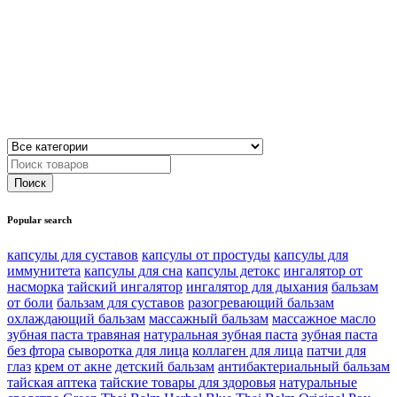
Popular search
капсулы для суставов
капсулы от простуды
капсулы для
иммунитета
капсулы для сна
капсулы детокс
ингалятор от
насморка
тайский ингалятор
ингалятор для дыхания
бальзам
от боли
бальзам для суставов
разогревающий бальзам
охлаждающий бальзам
массажный бальзам
массажное масло
зубная паста травяная
натуральная зубная паста
зубная паста
без фтора
сыворотка для лица
коллаген для лица
патчи для
глаз
крем от акне
детский бальзам
антибактериальный бальзам
тайская аптека
тайские товары для здоровья
натуральные