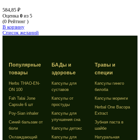
Facial Foam от BABY BRIGHT 160 g
584,85
₽
Оценка
0
из 5
(0 Рейтинг )
В корзину
Список желаний
Популярные
БАДы и
Травы и
товары
здоровье
специи
Herbs THAO-EN-
Капсулы для
Капсулы гинкго
ON 100
суставов
билоба
Fah Talai Jone
Капсулы от
Капсулы моринги
Capsule 6 шт
простуды
Herbal One Bacopa
Poy-Sian inhaler
Капсулы для
Extract
улучшения сна
Синий бальзам от
Зубная паста в
боли
Капсулы детокс
шайбе
Охлаждающий
Капсулы для
Натуральная