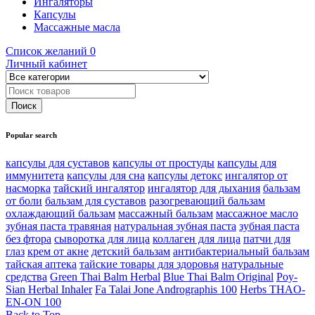
Ингаляторы
Капсулы
Массажные масла
Список желаний
0
Личный кабинет
Popular search
капсулы для суставов
капсулы от простуды
капсулы для
иммунитета
капсулы для сна
капсулы детокс
ингалятор от
насморка
тайский ингалятор
ингалятор для дыхания
бальзам
от боли
бальзам для суставов
разогревающий бальзам
охлаждающий бальзам
массажный бальзам
массажное масло
зубная паста травяная
натуральная зубная паста
зубная паста
без фтора
сыворотка для лица
коллаген для лица
патчи для
глаз
крем от акне
детский бальзам
антибактериальный бальзам
тайская аптека
тайские товары для здоровья
натуральные
средства
Green Thai Balm Herbal
Blue Thai Balm Original
Poy-
Sian Herbal Inhaler
Fa Talai Jone Andrographis 100
Herbs THAO-
EN-ON 100
Back to Top