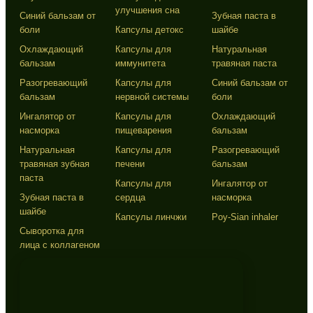
улучшения сна
Синий бальзам от
Зубная паста в
боли
Капсулы детокс
шайбе
Охлаждающий
Капсулы для
Натуральная
бальзам
иммунитета
травяная паста
Разогревающий
Капсулы для
Синий бальзам от
бальзам
нервной системы
боли
Ингалятор от
Капсулы для
Охлаждающий
насморка
пищеварения
бальзам
Натуральная
Капсулы для
Разогревающий
травяная зубная
печени
бальзам
паста
Капсулы для
Ингалятор от
Зубная паста в
сердца
насморка
шайбе
Капсулы линчжи
Poy-Sian inhaler
Сыворотка для
лица с коллагеном