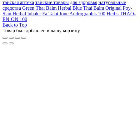
тайская аптека
тайские товары для здоровья
натуральные
средства
Green Thai Balm Herbal
Blue Thai Balm Original
Poy-
Sian Herbal Inhaler
Fa Talai Jone Andrographis 100
Herbs THAO-
EN-ON 100
Back to Top
Товар был добавлен в вашу корзину