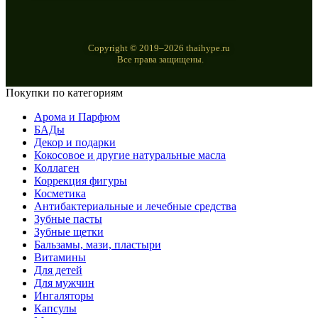
Copyright © 2019–2026 thaihype.ru
Все права защищены.
Покупки по категориям
Арома и Парфюм
БАДы
Декор и подарки
Кокосовое и другие натуральные масла
Коллаген
Коррекция фигуры
Косметика
Антибактериальные и лечебные средства
Зубные пасты
Зубные щетки
Бальзамы, мази, пластыри
Витамины
Для детей
Для мужчин
Ингаляторы
Капсулы