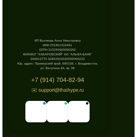
ИП Волчкова Анна Николаевна
ИНН 251801324461
ОГРН 315250900000262
ФИЛИАЛ "ХАБАРОВСКИЙ" АО "АЛЬФА-БАНК"
040813770 40802810020050000233
Юр. адрес: Приморский край, 690109, г. Владивосток,
ул. Ватутина 4А, кв. 38
+7 (914) 704-82-94
✉️ support@thaihype.ru