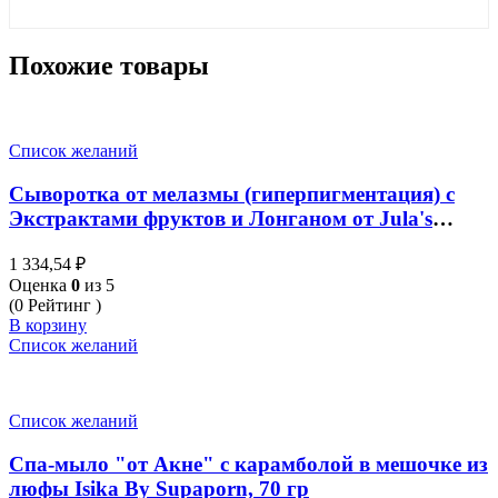
Похожие товары
Список желаний
Сыворотка от мелазмы (гиперпигментация) с
Экстрактами фруктов и Лонганом от Jula's
Herb, Longan Melasma Serum, 40 мл
1 334,54
₽
Оценка
0
из 5
(0 Рейтинг )
В корзину
Список желаний
Список желаний
Спа-мыло "от Акне" с карамболой в мешочке из
люфы Isika By Supaporn, 70 гр