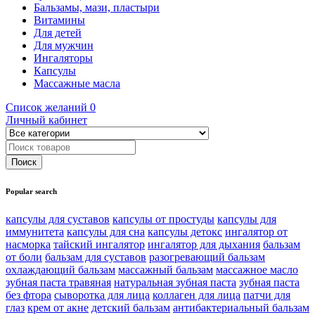
Бальзамы, мази, пластыри
Витамины
Для детей
Для мужчин
Ингаляторы
Капсулы
Массажные масла
Список желаний
0
Личный кабинет
Popular search
капсулы для суставов
капсулы от простуды
капсулы для
иммунитета
капсулы для сна
капсулы детокс
ингалятор от
насморка
тайский ингалятор
ингалятор для дыхания
бальзам
от боли
бальзам для суставов
разогревающий бальзам
охлаждающий бальзам
массажный бальзам
массажное масло
зубная паста травяная
натуральная зубная паста
зубная паста
без фтора
сыворотка для лица
коллаген для лица
патчи для
глаз
крем от акне
детский бальзам
антибактериальный бальзам