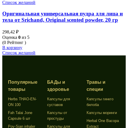
Список желаний
Оригинальная универсальная пудра для лица и
тела от Srichand, Original scented powder, 20 гр
298,42
₽
Оценка
0
из 5
(0 Рейтинг )
В корзину
Список желаний
Популярные
БАДы и
Травы и
товары
здоровье
специи
Herbs THAO-EN-
Капсулы для
Капсулы гинкго
ON 100
суставов
билоба
Fah Talai Jone
Капсулы от
Капсулы моринги
Capsule 6 шт
простуды
Herbal One Bacopa
Poy-Sian inhaler
Капсулы для
Extract