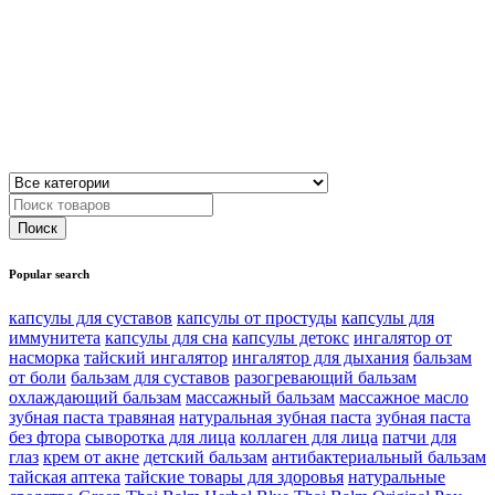
Popular search
капсулы для суставов
капсулы от простуды
капсулы для
иммунитета
капсулы для сна
капсулы детокс
ингалятор от
насморка
тайский ингалятор
ингалятор для дыхания
бальзам
от боли
бальзам для суставов
разогревающий бальзам
охлаждающий бальзам
массажный бальзам
массажное масло
зубная паста травяная
натуральная зубная паста
зубная паста
без фтора
сыворотка для лица
коллаген для лица
патчи для
глаз
крем от акне
детский бальзам
антибактериальный бальзам
тайская аптека
тайские товары для здоровья
натуральные