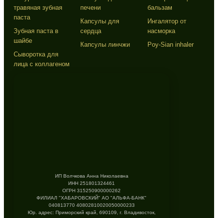
травяная зубная
печени
бальзам
паста
Капсулы для
Ингалятор от
Зубная паста в
сердца
насморка
шайбе
Капсулы линчжи
Poy-Sian inhaler
Сыворотка для
лица с коллагеном
ИП Волчкова Анна Николаевна
ИНН 251801324461
ОГРН 315250900000262
ФИЛИАЛ "ХАБАРОВСКИЙ" АО "АЛЬФА-БАНК"
040813770 40802810020050000233
Юр. адрес: Приморский край, 690109, г. Владивосток,