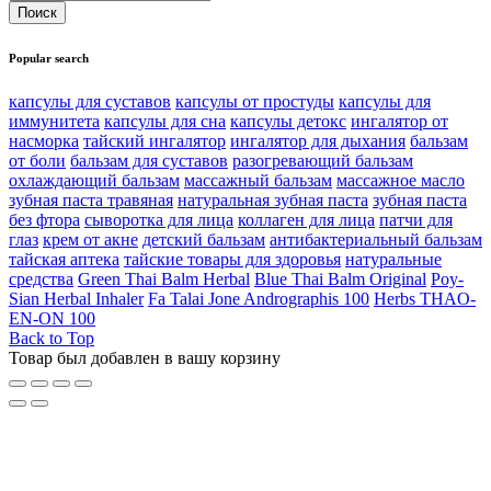
Popular search
капсулы для суставов
капсулы от простуды
капсулы для
иммунитета
капсулы для сна
капсулы детокс
ингалятор от
насморка
тайский ингалятор
ингалятор для дыхания
бальзам
от боли
бальзам для суставов
разогревающий бальзам
охлаждающий бальзам
массажный бальзам
массажное масло
зубная паста травяная
натуральная зубная паста
зубная паста
без фтора
сыворотка для лица
коллаген для лица
патчи для
глаз
крем от акне
детский бальзам
антибактериальный бальзам
тайская аптека
тайские товары для здоровья
натуральные
средства
Green Thai Balm Herbal
Blue Thai Balm Original
Poy-
Sian Herbal Inhaler
Fa Talai Jone Andrographis 100
Herbs THAO-
EN-ON 100
Back to Top
Товар был добавлен в вашу корзину