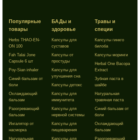
Популярные
БАДы и
Травы и
товары
здоровье
специи
Herbs THAO-EN-
Капсулы для
Капсулы гинкго
ON 100
суставов
билоба
Fah Talai Jone
Капсулы от
Капсулы моринги
Capsule 6 шт
простуды
Herbal One Bacopa
Poy-Sian inhaler
Капсулы для
Extract
улучшения сна
Синий бальзам от
Зубная паста в
боли
Капсулы детокс
шайбе
Охлаждающий
Капсулы для
Натуральная
бальзам
иммунитета
травяная паста
Разогревающий
Капсулы для
Синий бальзам от
бальзам
нервной системы
боли
Ингалятор от
Капсулы для
Охлаждающий
насморка
пищеварения
бальзам
Натуральная
Капсулы для
Разогревающий