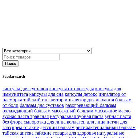
Popular search
капсулы для суставов
капсулы от простуды
капсулы для
иммунитета
капсулы для сна
капсулы детокс
ингалятор от
насморка
тайский ингалятор
ингалятор для дыхания
бальзам
от боли
бальзам для суставов
разогревающий бальзам
охлаждающий бальзам
массажный бальзам
массажное масло
зубная паста травяная
натуральная зубная паста
зубная паста
без фтора
сыворотка для лица
коллаген для лица
патчи для
глаз
крем от акне
детский бальзам
антибактериальный бальзам
тайская аптека
тайские товары для здоровья
натуральные