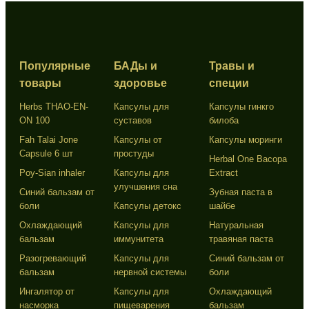
Популярные
БАДы и
Травы и
товары
здоровье
специи
Herbs THAO-EN-
Капсулы для
Капсулы гинкго
ON 100
суставов
билоба
Fah Talai Jone
Капсулы от
Капсулы моринги
Capsule 6 шт
простуды
Herbal One Bacopa
Poy-Sian inhaler
Капсулы для
Extract
улучшения сна
Синий бальзам от
Зубная паста в
боли
Капсулы детокс
шайбе
Охлаждающий
Капсулы для
Натуральная
бальзам
иммунитета
травяная паста
Разогревающий
Капсулы для
Синий бальзам от
бальзам
нервной системы
боли
Ингалятор от
Капсулы для
Охлаждающий
насморка
пищеварения
бальзам