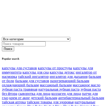
Popular search
капсулы для суставов
капсулы от простуды
капсулы для
иммунитета
капсулы для сна
капсулы детокс
ингалятор от
насморка
тайский ингалятор
ингалятор для дыхания
бальзам
от боли
бальзам для суставов
разогревающий бальзам
охлаждающий бальзам
массажный бальзам
массажное масло
зубная паста травяная
натуральная зубная паста
зубная паста
без фтора
сыворотка для лица
коллаген для лица
патчи для
глаз
крем от акне
детский бальзам
антибактериальный бальзам
тайская аптека
тайские товары для здоровья
натуральные