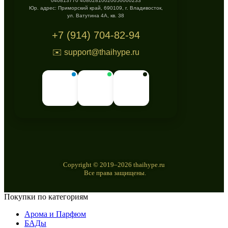
040813770 40802810020050000233
Юр. адрес: Приморский край, 690109, г. Владивосток,
ул. Ватутина 4А, кв. 38
+7 (914) 704-82-94
✉️ support@thaihype.ru
Copyright © 2019–2026 thaihype.ru
Все права защищены.
Покупки по категориям
Арома и Парфюм
БАДы