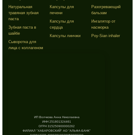
Натуральная
Капсулы для
Разогревающий
травяная зубная
печени
бальзам
паста
Капсулы для
Ингалятор от
Зубная паста в
сердца
насморка
шайбе
Капсулы линчжи
Poy-Sian inhaler
Сыворотка для
лица с коллагеном
ИП Волчкова Анна Николаевна
ИНН 251801324461
ОГРН 315250900000262
ФИЛИАЛ "ХАБАРОВСКИЙ" АО "АЛЬФА-БАНК"