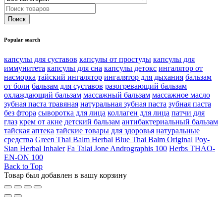
Popular search
капсулы для суставов
капсулы от простуды
капсулы для
иммунитета
капсулы для сна
капсулы детокс
ингалятор от
насморка
тайский ингалятор
ингалятор для дыхания
бальзам
от боли
бальзам для суставов
разогревающий бальзам
охлаждающий бальзам
массажный бальзам
массажное масло
зубная паста травяная
натуральная зубная паста
зубная паста
без фтора
сыворотка для лица
коллаген для лица
патчи для
глаз
крем от акне
детский бальзам
антибактериальный бальзам
тайская аптека
тайские товары для здоровья
натуральные
средства
Green Thai Balm Herbal
Blue Thai Balm Original
Poy-
Sian Herbal Inhaler
Fa Talai Jone Andrographis 100
Herbs THAO-
EN-ON 100
Back to Top
Товар был добавлен в вашу корзину