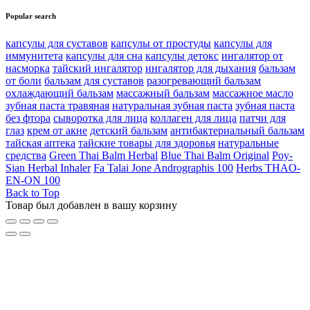
Popular search
капсулы для суставов
капсулы от простуды
капсулы для
иммунитета
капсулы для сна
капсулы детокс
ингалятор от
насморка
тайский ингалятор
ингалятор для дыхания
бальзам
от боли
бальзам для суставов
разогревающий бальзам
охлаждающий бальзам
массажный бальзам
массажное масло
зубная паста травяная
натуральная зубная паста
зубная паста
без фтора
сыворотка для лица
коллаген для лица
патчи для
глаз
крем от акне
детский бальзам
антибактериальный бальзам
тайская аптека
тайские товары для здоровья
натуральные
средства
Green Thai Balm Herbal
Blue Thai Balm Original
Poy-
Sian Herbal Inhaler
Fa Talai Jone Andrographis 100
Herbs THAO-
EN-ON 100
Back to Top
Товар был добавлен в вашу корзину