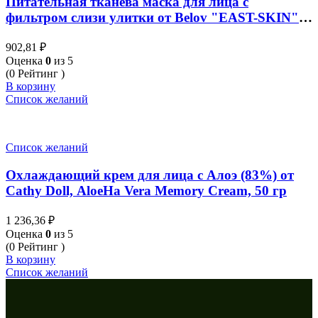
Питательная тканева маска для лица с
фильтром слизи улитки от Belov "EAST-SKIN"
на натуральных компонентах (набор 10 х 38 мл)
902,81
₽
Оценка
0
из 5
(0 Рейтинг )
В корзину
Список желаний
Список желаний
Охлаждающий крем для лица с Алоэ (83%) от
Cathy Doll, AloeHa Vera Memory Cream, 50 гр
1 236,36
₽
Оценка
0
из 5
(0 Рейтинг )
В корзину
Список желаний