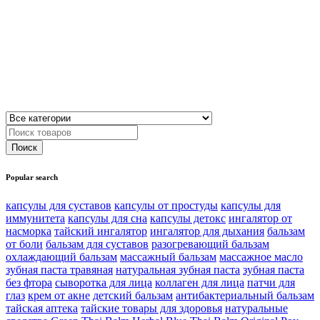
Popular search
капсулы для суставов
капсулы от простуды
капсулы для
иммунитета
капсулы для сна
капсулы детокс
ингалятор от
насморка
тайский ингалятор
ингалятор для дыхания
бальзам
от боли
бальзам для суставов
разогревающий бальзам
охлаждающий бальзам
массажный бальзам
массажное масло
зубная паста травяная
натуральная зубная паста
зубная паста
без фтора
сыворотка для лица
коллаген для лица
патчи для
глаз
крем от акне
детский бальзам
антибактериальный бальзам
тайская аптека
тайские товары для здоровья
натуральные