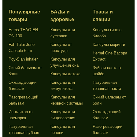
Популярные
БАДы и
Травы и
товары
здоровье
специи
Herbs THAO-EN-
Капсулы для
Капсулы гинкго
ON 100
суставов
билоба
Fah Talai Jone
Капсулы от
Капсулы моринги
Capsule 6 шт
простуды
Herbal One Bacopa
Poy-Sian inhaler
Капсулы для
Extract
улучшения сна
Синий бальзам от
Зубная паста в
боли
Капсулы детокс
шайбе
Охлаждающий
Капсулы для
Натуральная
бальзам
иммунитета
травяная паста
Разогревающий
Капсулы для
Синий бальзам от
бальзам
нервной системы
боли
Ингалятор от
Капсулы для
Охлаждающий
насморка
пищеварения
бальзам
Натуральная
Капсулы для
Разогревающий
травяная зубная
печени
бальзам