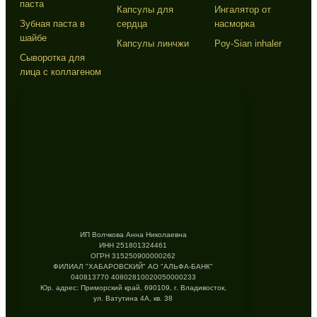
паста
Капсулы для
Ингалятор от
Зубная паста в
сердца
насморка
шайбе
Капсулы линчжи
Poy-Sian inhaler
Сыворотка для
лица с коллагеном
ИП Волчкова Анна Николаевна
ИНН 251801324461
ОГРН 315250900000262
ФИЛИАЛ "ХАБАРОВСКИЙ" АО "АЛЬФА-БАНК"
040813770 40802810020050000233
Юр. адрес: Приморский край, 690109, г. Владивосток,
ул. Ватутина 4А, кв. 38