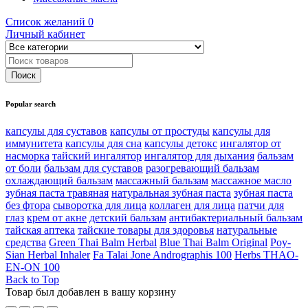
Список желаний
0
Личный кабинет
Popular search
капсулы для суставов
капсулы от простуды
капсулы для
иммунитета
капсулы для сна
капсулы детокс
ингалятор от
насморка
тайский ингалятор
ингалятор для дыхания
бальзам
от боли
бальзам для суставов
разогревающий бальзам
охлаждающий бальзам
массажный бальзам
массажное масло
зубная паста травяная
натуральная зубная паста
зубная паста
без фтора
сыворотка для лица
коллаген для лица
патчи для
глаз
крем от акне
детский бальзам
антибактериальный бальзам
тайская аптека
тайские товары для здоровья
натуральные
средства
Green Thai Balm Herbal
Blue Thai Balm Original
Poy-
Sian Herbal Inhaler
Fa Talai Jone Andrographis 100
Herbs THAO-
EN-ON 100
Back to Top
Товар был добавлен в вашу корзину