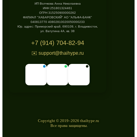
ИП Волчкова Анна Николаевна
ИНН 251801324461
ОГРН 315250900000262
ФИЛИАЛ "ХАБАРОВСКИЙ" АО "АЛЬФА-БАНК"
040813770 40802810020050000233
Юр. адрес: Приморский край, 690109, г. Владивосток,
ул. Ватутина 4А, кв. 38
+7 (914) 704-82-94
✉️ support@thaihype.ru
Copyright © 2019–2026 thaihype.ru
Все права защищены.