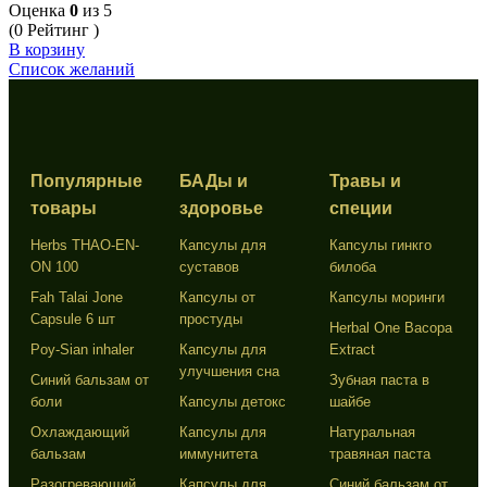
Оценка
0
из 5
(0 Рейтинг )
В корзину
Список желаний
Популярные
БАДы и
Травы и
товары
здоровье
специи
Herbs THAO-EN-
Капсулы для
Капсулы гинкго
ON 100
суставов
билоба
Fah Talai Jone
Капсулы от
Капсулы моринги
Capsule 6 шт
простуды
Herbal One Bacopa
Poy-Sian inhaler
Капсулы для
Extract
улучшения сна
Синий бальзам от
Зубная паста в
боли
Капсулы детокс
шайбе
Охлаждающий
Капсулы для
Натуральная
бальзам
иммунитета
травяная паста
Разогревающий
Капсулы для
Синий бальзам от