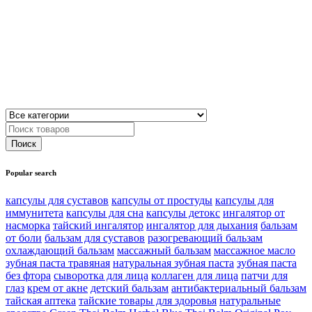
Popular search
капсулы для суставов
капсулы от простуды
капсулы для
иммунитета
капсулы для сна
капсулы детокс
ингалятор от
насморка
тайский ингалятор
ингалятор для дыхания
бальзам
от боли
бальзам для суставов
разогревающий бальзам
охлаждающий бальзам
массажный бальзам
массажное масло
зубная паста травяная
натуральная зубная паста
зубная паста
без фтора
сыворотка для лица
коллаген для лица
патчи для
глаз
крем от акне
детский бальзам
антибактериальный бальзам
тайская аптека
тайские товары для здоровья
натуральные