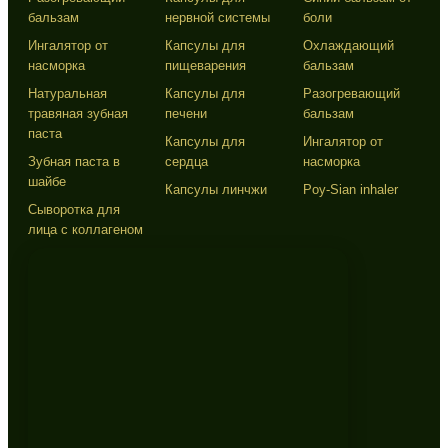
бальзам
нервной системы
боли
Ингалятор от
Капсулы для
Охлаждающий
насморка
пищеварения
бальзам
Натуральная
Капсулы для
Разогревающий
травяная зубная
печени
бальзам
паста
Капсулы для
Ингалятор от
Зубная паста в
сердца
насморка
шайбе
Капсулы линчжи
Poy-Sian inhaler
Сыворотка для
лица с коллагеном