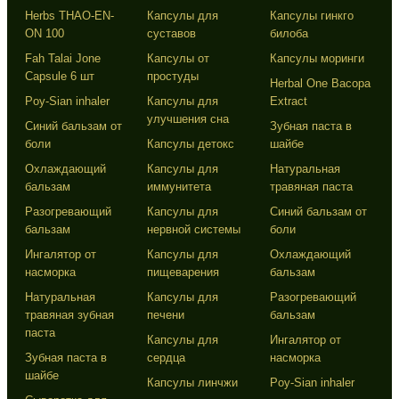
Herbs THAO-EN-
Капсулы для
Капсулы гинкго
ON 100
суставов
билоба
Fah Talai Jone
Капсулы от
Капсулы моринги
Capsule 6 шт
простуды
Herbal One Bacopa
Poy-Sian inhaler
Капсулы для
Extract
улучшения сна
Синий бальзам от
Зубная паста в
боли
Капсулы детокс
шайбе
Охлаждающий
Капсулы для
Натуральная
бальзам
иммунитета
травяная паста
Разогревающий
Капсулы для
Синий бальзам от
бальзам
нервной системы
боли
Ингалятор от
Капсулы для
Охлаждающий
насморка
пищеварения
бальзам
Натуральная
Капсулы для
Разогревающий
травяная зубная
печени
бальзам
паста
Капсулы для
Ингалятор от
Зубная паста в
сердца
насморка
шайбе
Капсулы линчжи
Poy-Sian inhaler