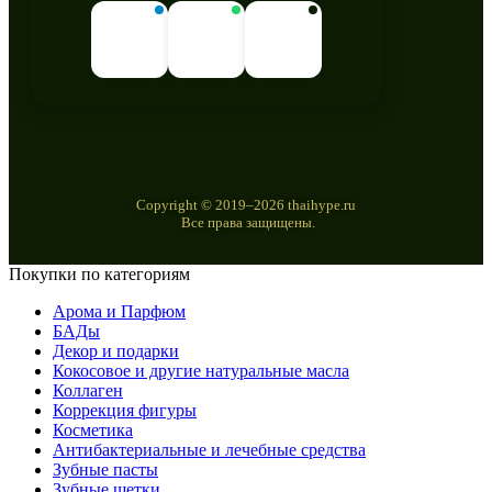
Copyright © 2019–2026 thaihype.ru
Все права защищены.
Покупки по категориям
Арома и Парфюм
БАДы
Декор и подарки
Кокосовое и другие натуральные масла
Коллаген
Коррекция фигуры
Косметика
Антибактериальные и лечебные средства
Зубные пасты
Зубные щетки