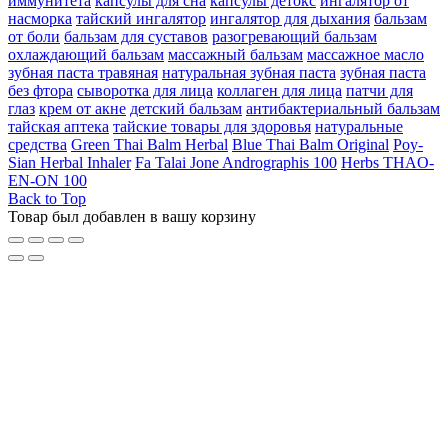
иммунитета
капсулы для сна
капсулы детокс
ингалятор от
насморка
тайский ингалятор
ингалятор для дыхания
бальзам
от боли
бальзам для суставов
разогревающий бальзам
охлаждающий бальзам
массажный бальзам
массажное масло
зубная паста травяная
натуральная зубная паста
зубная паста
без фтора
сыворотка для лица
коллаген для лица
патчи для
глаз
крем от акне
детский бальзам
антибактериальный бальзам
тайская аптека
тайские товары для здоровья
натуральные
средства
Green Thai Balm Herbal
Blue Thai Balm Original
Poy-
Sian Herbal Inhaler
Fa Talai Jone Andrographis 100
Herbs THAO-
EN-ON 100
Back to Top
Товар был добавлен в вашу корзину