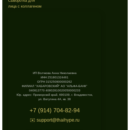
Сыворотка для
лица с коллагеном
ИП Волчкова Анна Николаевна
ИНН 251801324461
ОГРН 315250900000262
ФИЛИАЛ "ХАБАРОВСКИЙ" АО "АЛЬФА-БАНК"
040813770 40802810020050000233
Юр. адрес: Приморский край, 690109, г. Владивосток,
ул. Ватутина 4А, кв. 38
+7 (914) 704-82-94
✉️ support@thaihype.ru