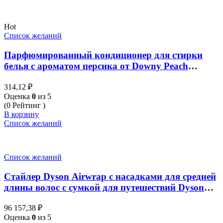
Hot
Список желаний
Парфюмированный кондиционер для стирки
белья с ароматом персика от Downy Peach
Blossom 470 мл
314,12
₽
Оценка
0
из 5
(0 Рейтинг )
В корзину
Список желаний
Список желаний
Стайлер Dyson Airwrap с насадками для средней
длины волос с сумкой для путешествий Dyson
Airwrap multi-styler Complete Long with travel bag
96 157,38
₽
Оценка
0
из 5