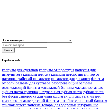
Popular search
капсулы для суставов
капсулы от простуды
капсулы для
иммунитета
капсулы для сна
капсулы детокс
ингалятор от
насморка
тайский ингалятор
ингалятор для дыхания
бальзам
от боли
бальзам для суставов
разогревающий бальзам
охлаждающий бальзам
массажный бальзам
массажное масло
зубная паста травяная
натуральная зубная паста
зубная паста
без фтора
сыворотка для лица
коллаген для лица
патчи для
глаз
крем от акне
детский бальзам
антибактериальный бальзам
тайская аптека
тайские товары для здоровья
натуральные