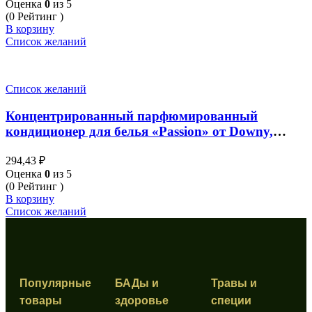
Оценка
0
из 5
(0 Рейтинг )
В корзину
Список желаний
Список желаний
Концентрированный парфюмированный
кондиционер для белья «Passion» от Downy,
Parfum Collection «Passion» Refill, 330 мл
294,43
₽
Оценка
0
из 5
(0 Рейтинг )
В корзину
Список желаний
Популярные
БАДы и
Травы и
товары
здоровье
специи