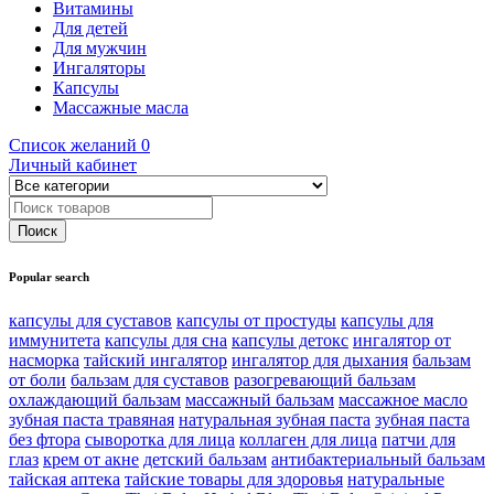
Витамины
Для детей
Для мужчин
Ингаляторы
Капсулы
Массажные масла
Список желаний
0
Личный кабинет
Popular search
капсулы для суставов
капсулы от простуды
капсулы для
иммунитета
капсулы для сна
капсулы детокс
ингалятор от
насморка
тайский ингалятор
ингалятор для дыхания
бальзам
от боли
бальзам для суставов
разогревающий бальзам
охлаждающий бальзам
массажный бальзам
массажное масло
зубная паста травяная
натуральная зубная паста
зубная паста
без фтора
сыворотка для лица
коллаген для лица
патчи для
глаз
крем от акне
детский бальзам
антибактериальный бальзам
тайская аптека
тайские товары для здоровья
натуральные