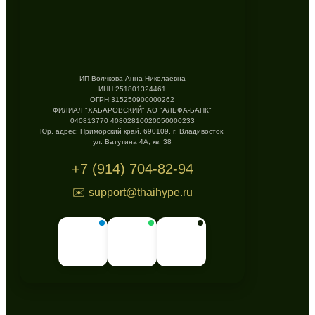
ИП Волчкова Анна Николаевна
ИНН 251801324461
ОГРН 315250900000262
ФИЛИАЛ "ХАБАРОВСКИЙ" АО "АЛЬФА-БАНК"
040813770 40802810020050000233
Юр. адрес: Приморский край, 690109, г. Владивосток,
ул. Ватутина 4А, кв. 38
+7 (914) 704-82-94
✉️ support@thaihype.ru