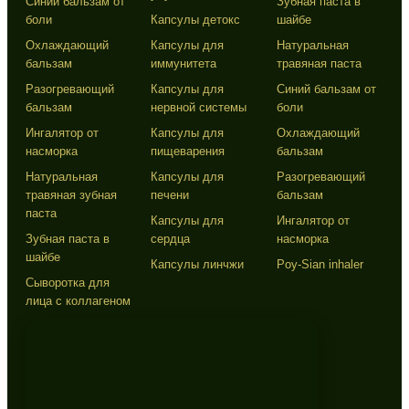
Синий бальзам от
Зубная паста в
боли
Капсулы детокс
шайбе
Охлаждающий
Капсулы для
Натуральная
бальзам
иммунитета
травяная паста
Разогревающий
Капсулы для
Синий бальзам от
бальзам
нервной системы
боли
Ингалятор от
Капсулы для
Охлаждающий
насморка
пищеварения
бальзам
Натуральная
Капсулы для
Разогревающий
травяная зубная
печени
бальзам
паста
Капсулы для
Ингалятор от
Зубная паста в
сердца
насморка
шайбе
Капсулы линчжи
Poy-Sian inhaler
Сыворотка для
лица с коллагеном