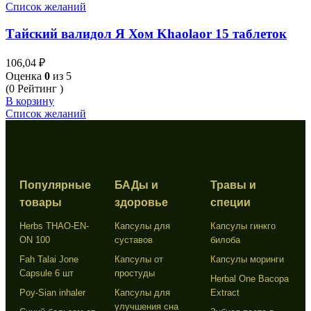
Список желаний
Тайский валидол Я Хом Khaolaor 15 таблеток
106,04
₽
Оценка
0
из 5
(0 Рейтинг )
В корзину
Список желаний
Популярные
БАДы и
Травы и
товары
здоровье
специи
Herbs THAO-EN-
Капсулы для
Капсулы гинкго
ON 100
суставов
билоба
Fah Talai Jone
Капсулы от
Капсулы моринги
Capsule 6 шт
простуды
Herbal One Bacopa
Poy-Sian inhaler
Капсулы для
Extract
улучшения сна