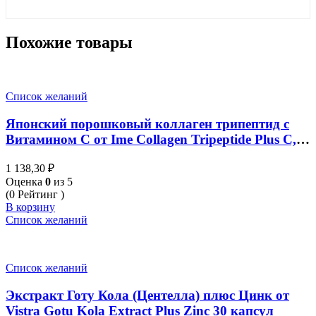
Похожие товары
Список желаний
Японский порошковый коллаген трипептид с
Витамином С от Ime Collagen Tripeptide Plus C,
80 гр
1 138,30
₽
Оценка
0
из 5
(0 Рейтинг )
В корзину
Список желаний
Список желаний
Экстракт Готу Кола (Центелла) плюс Цинк от
Vistra Gotu Kola Extract Plus Zinc 30 капсул