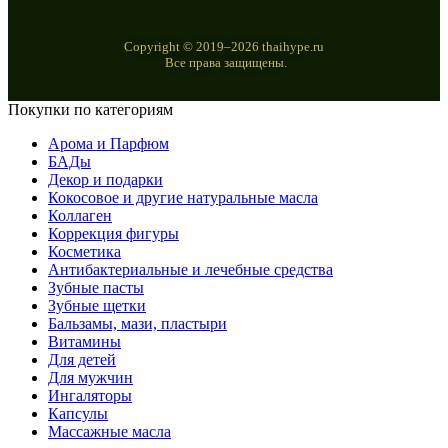
Copyright © 2019–2026 thaihype.ru
Все права защищены.
Покупки по категориям
Арома и Парфюм
БАДы
Декор и подарки
Кокосовое и другие натуральные масла
Коллаген
Коррекция фигуры
Косметика
Антибактериальные и лечебные средства
Зубные пасты
Зубные щетки
Бальзамы, мази, пластыри
Витамины
Для детей
Для мужчин
Ингаляторы
Капсулы
Массажные масла