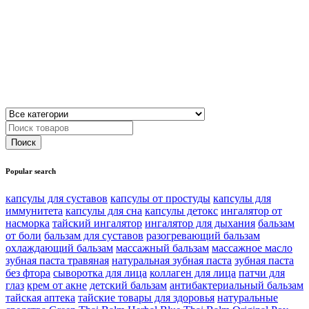
Popular search
капсулы для суставов
капсулы от простуды
капсулы для
иммунитета
капсулы для сна
капсулы детокс
ингалятор от
насморка
тайский ингалятор
ингалятор для дыхания
бальзам
от боли
бальзам для суставов
разогревающий бальзам
охлаждающий бальзам
массажный бальзам
массажное масло
зубная паста травяная
натуральная зубная паста
зубная паста
без фтора
сыворотка для лица
коллаген для лица
патчи для
глаз
крем от акне
детский бальзам
антибактериальный бальзам
тайская аптека
тайские товары для здоровья
натуральные