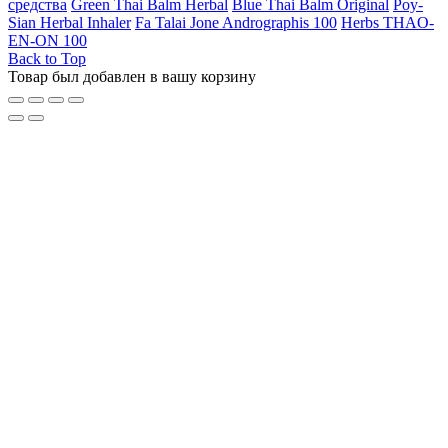
средства
Green Thai Balm Herbal
Blue Thai Balm Original
Poy-
Sian Herbal Inhaler
Fa Talai Jone Andrographis 100
Herbs THAO-
EN-ON 100
Back to Top
Товар был добавлен в вашу корзину