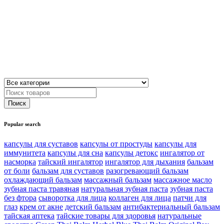
Popular search
капсулы для суставов
капсулы от простуды
капсулы для
иммунитета
капсулы для сна
капсулы детокс
ингалятор от
насморка
тайский ингалятор
ингалятор для дыхания
бальзам
от боли
бальзам для суставов
разогревающий бальзам
охлаждающий бальзам
массажный бальзам
массажное масло
зубная паста травяная
натуральная зубная паста
зубная паста
без фтора
сыворотка для лица
коллаген для лица
патчи для
глаз
крем от акне
детский бальзам
антибактериальный бальзам
тайская аптека
тайские товары для здоровья
натуральные