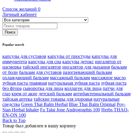
Список желаний
0
Личный кабинет
Popular search
капсулы для суставов
капсулы от простуды
капсулы для
иммунитета
капсулы для сна
капсулы детокс
ингалятор от
насморка
тайский ингалятор
ингалятор для дыхания
бальзам
от боли
бальзам для суставов
разогревающий бальзам
охлаждающий бальзам
массажный бальзам
массажное масло
зубная паста травяная
натуральная зубная паста
зубная паста
без фтора
сыворотка для лица
коллаген для лица
патчи для
глаз
крем от акне
детский бальзам
антибактериальный бальзам
тайская аптека
тайские товары для здоровья
натуральные
средства
Green Thai Balm Herbal
Blue Thai Balm Original
Poy-
Sian Herbal Inhaler
Fa Talai Jone Andrographis 100
Herbs THAO-
EN-ON 100
Back to Top
Товар был добавлен в вашу корзину