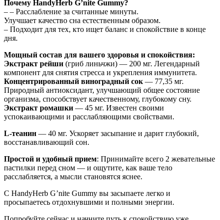
Почему HandyHerb G’nite Gummy?
– – Расслабление за считанные минуты.
Улучшает качество сна естественным образом.
– Подходит для тех, кто ищет баланс и спокойствие в конце
дня.
Мощный состав для вашего здоровья и спокойствия:
Экстракт рейши
(гриб линьчжи) — 200 мг. Легендарный
компонент для снятия стресса и укрепления иммунитета.
Концентрированный виноградный сок
— 77,35 мг.
Природный антиоксидант, улучшающий общее состояние
организма, способствует качественному, глубокому сну.
Экстракт ромашки
— 45 мг. Известен своими
успокаивающими и расслабляющими свойствами.
L-теанин
— 40 мг. Ускоряет засыпание и дарит глубокий,
восстанавливающий сон.
Простой и удобный прием
: Принимайте всего 2 жевательные
пастилки перед сном — и ощутите, как ваше тело
расслабляется, а мысли становятся яснее.
С HandyHerb G’nite Gummy вы засыпаете легко и
просыпаетесь отдохнувшими и полными энергии.
Попробуйте сейчас и начните путь к спокойствию уже