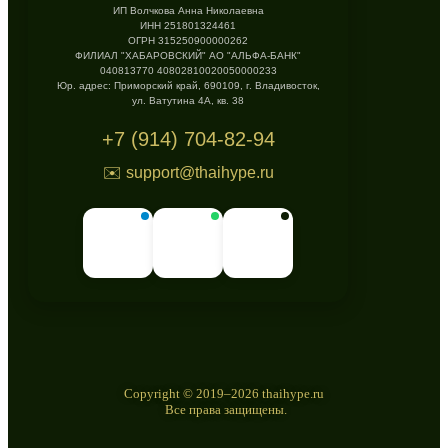
ИП Волчкова Анна Николаевна
ИНН 251801324461
ОГРН 315250900000262
ФИЛИАЛ "ХАБАРОВСКИЙ" АО "АЛЬФА-БАНК"
040813770 40802810020050000233
Юр. адрес: Приморский край, 690109, г. Владивосток,
ул. Ватутина 4А, кв. 38
+7 (914) 704-82-94
✉️ support@thaihype.ru
Copyright © 2019–2026 thaihype.ru
Все права защищены.