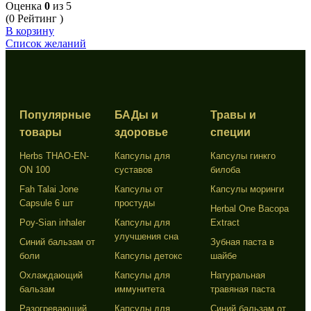
Оценка
0
из 5
(0 Рейтинг )
В корзину
Список желаний
Популярные
БАДы и
Травы и
товары
здоровье
специи
Herbs THAO-EN-
Капсулы для
Капсулы гинкго
ON 100
суставов
билоба
Fah Talai Jone
Капсулы от
Капсулы моринги
Capsule 6 шт
простуды
Herbal One Bacopa
Poy-Sian inhaler
Капсулы для
Extract
улучшения сна
Синий бальзам от
Зубная паста в
боли
Капсулы детокс
шайбе
Охлаждающий
Капсулы для
Натуральная
бальзам
иммунитета
травяная паста
Разогревающий
Капсулы для
Синий бальзам от