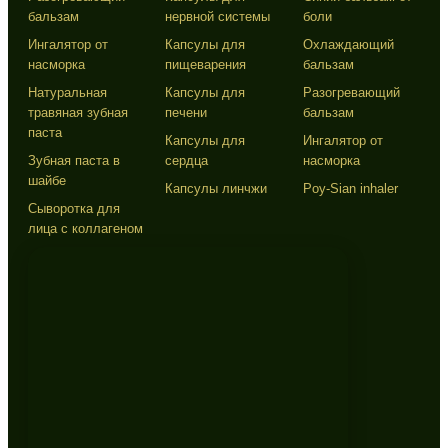
бальзам
нервной системы
боли
Ингалятор от
Капсулы для
Охлаждающий
насморка
пищеварения
бальзам
Натуральная
Капсулы для
Разогревающий
травяная зубная
печени
бальзам
паста
Капсулы для
Ингалятор от
Зубная паста в
сердца
насморка
шайбе
Капсулы линчжи
Poy-Sian inhaler
Сыворотка для
лица с коллагеном