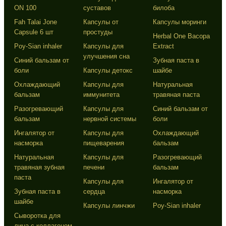
ON 100
суставов
билоба
Fah Talai Jone
Капсулы от
Капсулы моринги
Capsule 6 шт
простуды
Herbal One Bacopa
Poy-Sian inhaler
Капсулы для
Extract
улучшения сна
Синий бальзам от
Зубная паста в
боли
Капсулы детокс
шайбе
Охлаждающий
Капсулы для
Натуральная
бальзам
иммунитета
травяная паста
Разогревающий
Капсулы для
Синий бальзам от
бальзам
нервной системы
боли
Ингалятор от
Капсулы для
Охлаждающий
насморка
пищеварения
бальзам
Натуральная
Капсулы для
Разогревающий
травяная зубная
печени
бальзам
паста
Капсулы для
Ингалятор от
Зубная паста в
сердца
насморка
шайбе
Капсулы линчжи
Poy-Sian inhaler
Сыворотка для
лица с коллагеном