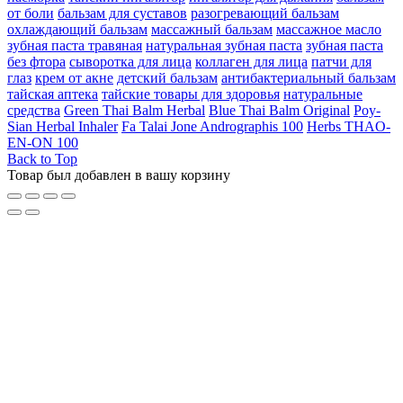
от боли
бальзам для суставов
разогревающий бальзам
охлаждающий бальзам
массажный бальзам
массажное масло
зубная паста травяная
натуральная зубная паста
зубная паста
без фтора
сыворотка для лица
коллаген для лица
патчи для
глаз
крем от акне
детский бальзам
антибактериальный бальзам
тайская аптека
тайские товары для здоровья
натуральные
средства
Green Thai Balm Herbal
Blue Thai Balm Original
Poy-
Sian Herbal Inhaler
Fa Talai Jone Andrographis 100
Herbs THAO-
EN-ON 100
Back to Top
Товар был добавлен в вашу корзину