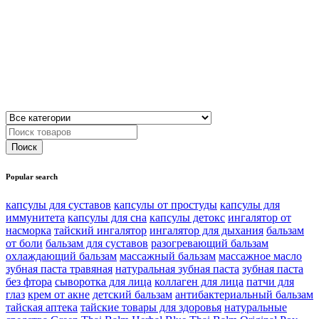
Popular search
капсулы для суставов
капсулы от простуды
капсулы для
иммунитета
капсулы для сна
капсулы детокс
ингалятор от
насморка
тайский ингалятор
ингалятор для дыхания
бальзам
от боли
бальзам для суставов
разогревающий бальзам
охлаждающий бальзам
массажный бальзам
массажное масло
зубная паста травяная
натуральная зубная паста
зубная паста
без фтора
сыворотка для лица
коллаген для лица
патчи для
глаз
крем от акне
детский бальзам
антибактериальный бальзам
тайская аптека
тайские товары для здоровья
натуральные