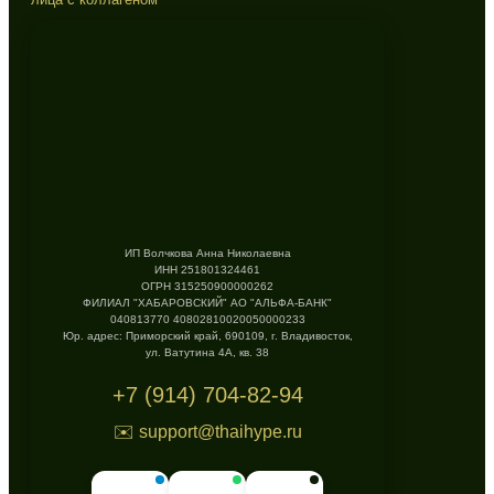
ИП Волчкова Анна Николаевна
ИНН 251801324461
ОГРН 315250900000262
ФИЛИАЛ "ХАБАРОВСКИЙ" АО "АЛЬФА-БАНК"
040813770 40802810020050000233
Юр. адрес: Приморский край, 690109, г. Владивосток,
ул. Ватутина 4А, кв. 38
+7 (914) 704-82-94
✉️ support@thaihype.ru