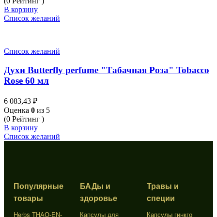
(0 Рейтинг )
В корзину
Список желаний
Список желаний
Духи Butterfly perfume "Табачная Роза" Tobacco
Rose 60 мл
6 083,43
₽
Оценка
0
из 5
(0 Рейтинг )
В корзину
Список желаний
Популярные
БАДы и
Травы и
товары
здоровье
специи
Herbs THAO-EN-
Капсулы для
Капсулы гинкго