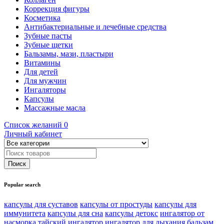
Коррекция фигуры
Косметика
Антибактериальные и лечебные средства
Зубные пасты
Зубные щетки
Бальзамы, мази, пластыри
Витамины
Для детей
Для мужчин
Ингаляторы
Капсулы
Массажные масла
Список желаний
0
Личный кабинет
Popular search
капсулы для суставов
капсулы от простуды
капсулы для
иммунитета
капсулы для сна
капсулы детокс
ингалятор от
насморка
тайский ингалятор
ингалятор для дыхания
бальзам