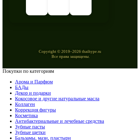
Copyright © 2019–2026 thaihype.ru
Все права защищены.
Покупки по категориям
Арома и Парфюм
БАДы
Декор и подарки
Кокосовое и другие натуральные масла
Коллаген
Коррекция фигуры
Косметика
Антибактериальные и лечебные средства
Зубные пасты
Зубные щетки
Бальзамы, мази, пластыри