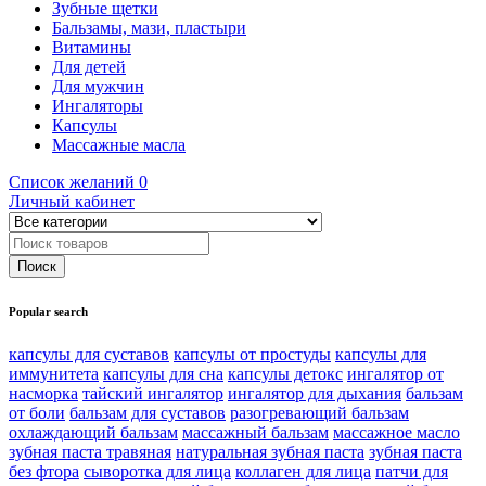
Зубные щетки
Бальзамы, мази, пластыри
Витамины
Для детей
Для мужчин
Ингаляторы
Капсулы
Массажные масла
Список желаний
0
Личный кабинет
Popular search
капсулы для суставов
капсулы от простуды
капсулы для
иммунитета
капсулы для сна
капсулы детокс
ингалятор от
насморка
тайский ингалятор
ингалятор для дыхания
бальзам
от боли
бальзам для суставов
разогревающий бальзам
охлаждающий бальзам
массажный бальзам
массажное масло
зубная паста травяная
натуральная зубная паста
зубная паста
без фтора
сыворотка для лица
коллаген для лица
патчи для