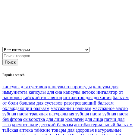
Popular search
капсулы для суставов
капсулы от простуды
капсулы для
иммунитета
капсулы для сна
капсулы детокс
ингалятор от
насморка
тайский ингалятор
ингалятор для дыхания
бальзам
от боли
бальзам для суставов
разогревающий бальзам
охлаждающий бальзам
массажный бальзам
массажное масло
зубная паста травяная
натуральная зубная паста
зубная паста
без фтора
сыворотка для лица
коллаген для лица
патчи для
глаз
крем от акне
детский бальзам
антибактериальный бальзам
тайская аптека
тайские товары для здоровья
натуральные