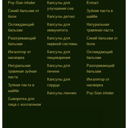
Poy-Sian inhaler
Капсулы для
Extract
улучшения сна
Синий бальзам от
Зубная паста в
боли
Капсулы детокс
шайбе
Охлаждающий
Капсулы для
Натуральная
бальзам
иммунитета
травяная паста
Разогревающий
Капсулы для
Синий бальзам от
бальзам
нервной системы
боли
Ингалятор от
Капсулы для
Охлаждающий
насморка
пищеварения
бальзам
Натуральная
Капсулы для
Разогревающий
травяная зубная
печени
бальзам
паста
Капсулы для
Ингалятор от
Зубная паста в
сердца
насморка
шайбе
Капсулы линчжи
Poy-Sian inhaler
Сыворотка для
лица с коллагеном