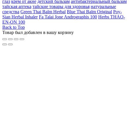
глаз
крем от акне
детский бальзам
антибактериальный бальзам
тайская аптека
тайские товары для здоровья
натуральные
средства
Green Thai Balm Herbal
Blue Thai Balm Original
Poy-
Sian Herbal Inhaler
Fa Talai Jone Andrographis 100
Herbs THAO-
EN-ON 100
Back to Top
Товар был добавлен в вашу корзину