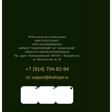
ИП Волчкова Анна Николаевна
ИНН 251801324461
ОГРН 315250900000262
ФИЛИАЛ "ХАБАРОВСКИЙ" АО "АЛЬФА-БАНК"
040813770 40802810020050000233
Юр. адрес: Приморский край, 690109, г. Владивосток,
ул. Ватутина 4А, кв. 38
+7 (914) 704-82-94
✉️ support@thaihype.ru