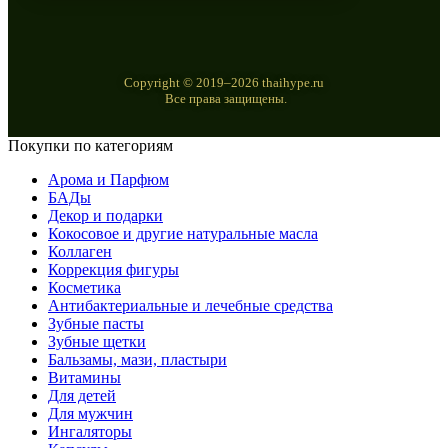
Copyright © 2019–2026 thaihype.ru
Все права защищены.
Покупки по категориям
Арома и Парфюм
БАДы
Декор и подарки
Кокосовое и другие натуральные масла
Коллаген
Коррекция фигуры
Косметика
Антибактериальные и лечебные средства
Зубные пасты
Зубные щетки
Бальзамы, мази, пластыри
Витамины
Для детей
Для мужчин
Ингаляторы