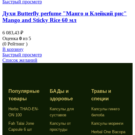
Быстрый просмотр
Духи Butterfly perfume "Манго и Клейкий рис"
Mango and Sticky Rice 60 мл
6 083,43
₽
Оценка
0
из 5
(0 Рейтинг )
В корзину
Быстрый просмотр
Список желаний
Популярные
БАДы и
Травы и
товары
здоровье
специи
Herbs THAO-EN-
Капсулы для
Капсулы гинкго
ON 100
суставов
билоба
Fah Talai Jone
Капсулы от
Капсулы моринги
Capsule 6 шт
простуды
Herbal One Bacopa