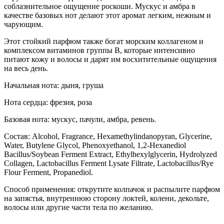
соблазнительное ощущение роскоши. Мускус и амбра в
качестве базовых нот делают этот аромат легким, нежным и
чарующим.
Этот стойкий парфюм также богат морским коллагеном и
комплексом витаминов группы В, которые интенсивно
питают кожу и волосы и дарят им восхитительные ощущения
на весь день.
Начальная нота: дыня, груша
Нота сердца: фрезия, роза
Базовая нота: мускус, пачули, амбра, ревень.
Состав: Alcohol, Fragrance, Hexamethylindanopyran, Glycerine,
Water, Butylene Glycol, Phenoxyethanol, 1,2-Hexanediol
Bacillus/Soybean Ferment Extract, Ethylhexylglycerin, Hydrolyzed
Collagen, Lactobacillus Ferment Lysate Filtrate, Lactobacillus/Rye
Flour Ferment, Propanediol.
Способ применения: открутите колпачок и распылите парфюм
на запястья, внутреннюю сторону локтей, колени, декольте,
волосы или другие части тела по желанию.