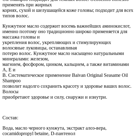
применять при жирных
корнях, сухой и шелушащейся коже головы; подходит для всех
типов волос.
Кунжутное масло содержит восемь важнейших аминокислот,
именно поэтому оно традиционно широко применяется для
массажа головы и
укрепления волос, укрепляющих и стимулирующих
волосяные луковицы, останавливая
потерю волос. Кунжутное масло насыщено натуральными
минералами: железом,
магнием, фосфором, цинком, кальцием, а также витаминами
А, Е и
В. Систематическое применение Baivan Original Seasame Oil
Shampoo
позволит надолго сохранить красоту и здоровье ваших волос.
Волосы
приобретают здоровье и силу, снаружи и изнутри.
Состав:
Вода, масло черного кунжута, экстракт алоэ-вера,
cocamidopropyl betaine, D-пантенол