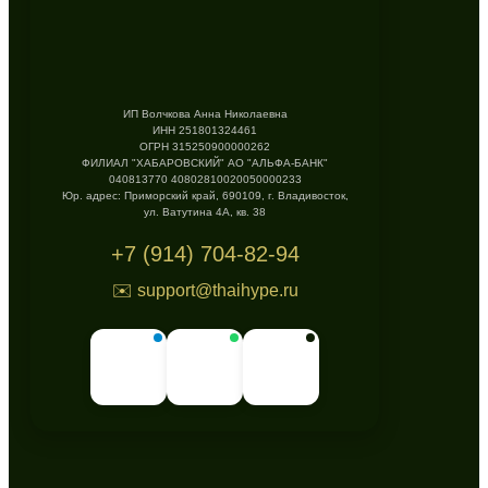
ИП Волчкова Анна Николаевна
ИНН 251801324461
ОГРН 315250900000262
ФИЛИАЛ "ХАБАРОВСКИЙ" АО "АЛЬФА-БАНК"
040813770 40802810020050000233
Юр. адрес: Приморский край, 690109, г. Владивосток,
ул. Ватутина 4А, кв. 38
+7 (914) 704-82-94
✉️ support@thaihype.ru