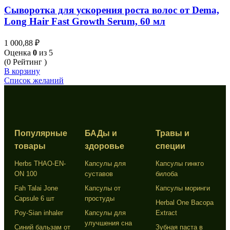
Сыворотка для ускорения роста волос от Dema,
Long Hair Fast Growth Serum, 60 мл
1 000,88
₽
Оценка
0
из 5
(0 Рейтинг )
В корзину
Список желаний
Популярные
БАДы и
Травы и
товары
здоровье
специи
Herbs THAO-EN-
Капсулы для
Капсулы гинкго
ON 100
суставов
билоба
Fah Talai Jone
Капсулы от
Капсулы моринги
Capsule 6 шт
простуды
Herbal One Bacopa
Poy-Sian inhaler
Капсулы для
Extract
улучшения сна
Синий бальзам от
Зубная паста в