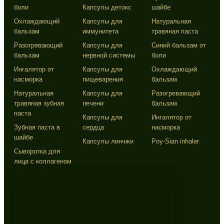
боли
Капсулы детокс
шайбе
Охлаждающий
Капсулы для
Натуральная
бальзам
иммунитета
травяная паста
Разогревающий
Капсулы для
Синий бальзам от
бальзам
нервной системы
боли
Ингалятор от
Капсулы для
Охлаждающий
насморка
пищеварения
бальзам
Натуральная
Капсулы для
Разогревающий
травяная зубная
печени
бальзам
паста
Капсулы для
Ингалятор от
Зубная паста в
сердца
насморка
шайбе
Капсулы линчжи
Poy-Sian inhaler
Сыворотка для
лица с коллагеном