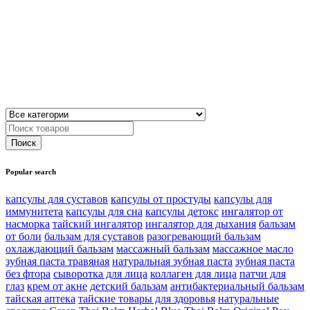
Popular search
капсулы для суставов
капсулы от простуды
капсулы для
иммунитета
капсулы для сна
капсулы детокс
ингалятор от
насморка
тайский ингалятор
ингалятор для дыхания
бальзам
от боли
бальзам для суставов
разогревающий бальзам
охлаждающий бальзам
массажный бальзам
массажное масло
зубная паста травяная
натуральная зубная паста
зубная паста
без фтора
сыворотка для лица
коллаген для лица
патчи для
глаз
крем от акне
детский бальзам
антибактериальный бальзам
тайская аптека
тайские товары для здоровья
натуральные