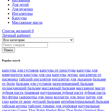
Витамины
Для детей
Для мужчин
Ингаляторы
Капсулы
Массажные масла
Список желаний
0
Личный кабинет
Popular search
капсулы для суставов
капсулы от простуды
капсулы для
иммунитета
капсулы для сна
капсулы детокс
ингалятор от
насморка
тайский ингалятор
ингалятор для дыхания
бальзам
от боли
бальзам для суставов
разогревающий бальзам
охлаждающий бальзам
массажный бальзам
массажное масло
зубная паста травяная
натуральная зубная паста
зубная паста
без фтора
сыворотка для лица
коллаген для лица
патчи для
глаз
крем от акне
детский бальзам
антибактериальный бальзам
тайская аптека
тайские товары для здоровья
натуральные
средства
Green Thai Balm Herbal
Blue Thai Balm Original
Poy-