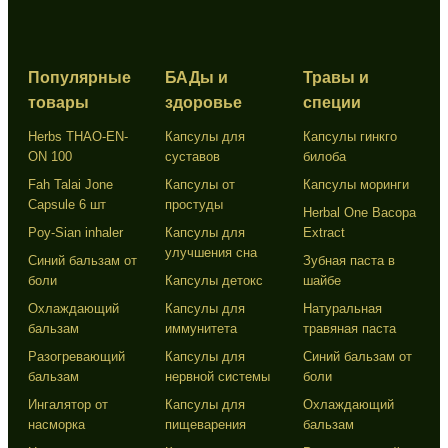
Популярные
БАДы и
Травы и
товары
здоровье
специи
Herbs THAO-EN-
Капсулы для
Капсулы гинкго
ON 100
суставов
билоба
Fah Talai Jone
Капсулы от
Капсулы моринги
Capsule 6 шт
простуды
Herbal One Bacopa
Poy-Sian inhaler
Капсулы для
Extract
улучшения сна
Синий бальзам от
Зубная паста в
боли
Капсулы детокс
шайбе
Охлаждающий
Капсулы для
Натуральная
бальзам
иммунитета
травяная паста
Разогревающий
Капсулы для
Синий бальзам от
бальзам
нервной системы
боли
Ингалятор от
Капсулы для
Охлаждающий
насморка
пищеварения
бальзам