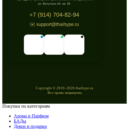
ул. Ватутина 4А, кв. 38
+7 (914) 704-82-94
✉️ support@thaihype.ru
Copyright © 2019–2026 thaihype.ru
Все права защищены.
Покупки по категориям
Арома и Парфюм
БАДы
Декор и подарки