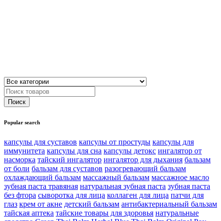
Popular search
капсулы для суставов
капсулы от простуды
капсулы для
иммунитета
капсулы для сна
капсулы детокс
ингалятор от
насморка
тайский ингалятор
ингалятор для дыхания
бальзам
от боли
бальзам для суставов
разогревающий бальзам
охлаждающий бальзам
массажный бальзам
массажное масло
зубная паста травяная
натуральная зубная паста
зубная паста
без фтора
сыворотка для лица
коллаген для лица
патчи для
глаз
крем от акне
детский бальзам
антибактериальный бальзам
тайская аптека
тайские товары для здоровья
натуральные