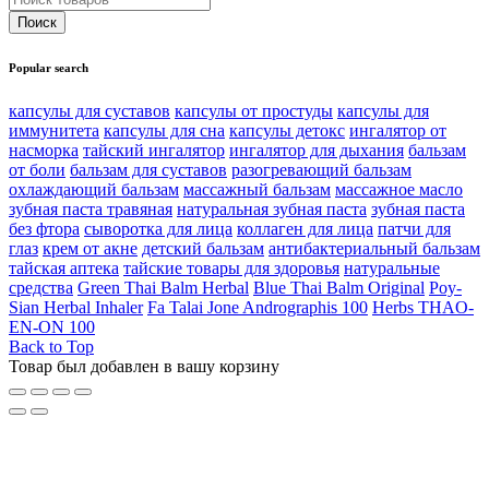
Popular search
капсулы для суставов
капсулы от простуды
капсулы для
иммунитета
капсулы для сна
капсулы детокс
ингалятор от
насморка
тайский ингалятор
ингалятор для дыхания
бальзам
от боли
бальзам для суставов
разогревающий бальзам
охлаждающий бальзам
массажный бальзам
массажное масло
зубная паста травяная
натуральная зубная паста
зубная паста
без фтора
сыворотка для лица
коллаген для лица
патчи для
глаз
крем от акне
детский бальзам
антибактериальный бальзам
тайская аптека
тайские товары для здоровья
натуральные
средства
Green Thai Balm Herbal
Blue Thai Balm Original
Poy-
Sian Herbal Inhaler
Fa Talai Jone Andrographis 100
Herbs THAO-
EN-ON 100
Back to Top
Товар был добавлен в вашу корзину