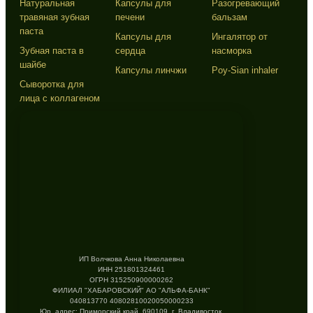
Натуральная
Капсулы для
Разогревающий
травяная зубная
печени
бальзам
паста
Капсулы для
Ингалятор от
Зубная паста в
сердца
насморка
шайбе
Капсулы линчжи
Poy-Sian inhaler
Сыворотка для
лица с коллагеном
ИП Волчкова Анна Николаевна
ИНН 251801324461
ОГРН 315250900000262
ФИЛИАЛ "ХАБАРОВСКИЙ" АО "АЛЬФА-БАНК"
040813770 40802810020050000233
Юр. адрес: Приморский край, 690109, г. Владивосток,