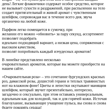
день! Легкие флакончики содержат особое средство, которое
не вызывает сухости и раздражений, при распылении на тело
создает притягательный и живой аромат с чувственным
шлейфом, сопровождая вас в течение всего дня, звуча
органично на любой коже.
Парфюм легко помещается в сумочку, при
желании его можно «обновить» за пару секунд, ассортимент
позволяет подобрать
идеально подходящий вариант, а низкая цена, сопряженная с
высоким качеством,
позволят попробовать каждый изчудесных ароматов!
В линейке представлено несколько
очаровательных ароматов, которые вы можете приобрести на
нашем сайте.
«Очаровательная роза» – это сочетание бургундских красных
роз, дамасской розы, душистой герани и теплых травянистых
нот на влажном фоне! Цветы и лепестки окутывают манящим
шлейфом, который звучит презентабельно, интересно,
загадочно и сексуально, при этом оставаясь универсальным,
идеальным как для холодной, так и для горячей кожи. Источая
благоухание, вызывающее учащение пульса, вы снова и снова
будете покорять сердца!