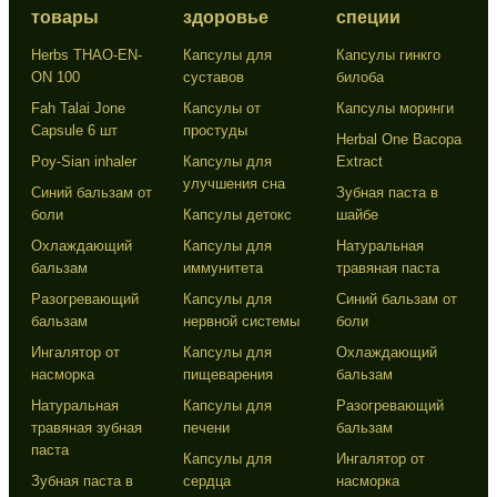
товары
здоровье
специи
Herbs THAO-EN-
Капсулы для
Капсулы гинкго
ON 100
суставов
билоба
Fah Talai Jone
Капсулы от
Капсулы моринги
Capsule 6 шт
простуды
Herbal One Bacopa
Poy-Sian inhaler
Капсулы для
Extract
улучшения сна
Синий бальзам от
Зубная паста в
боли
Капсулы детокс
шайбе
Охлаждающий
Капсулы для
Натуральная
бальзам
иммунитета
травяная паста
Разогревающий
Капсулы для
Синий бальзам от
бальзам
нервной системы
боли
Ингалятор от
Капсулы для
Охлаждающий
насморка
пищеварения
бальзам
Натуральная
Капсулы для
Разогревающий
травяная зубная
печени
бальзам
паста
Капсулы для
Ингалятор от
Зубная паста в
сердца
насморка