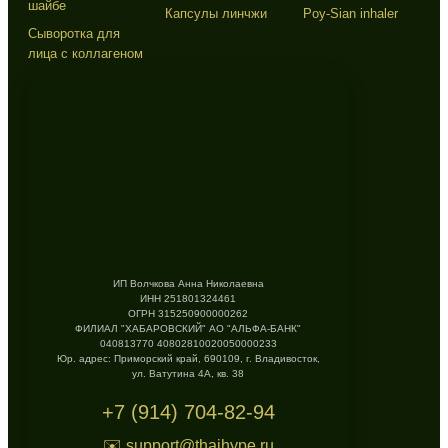
шайбе
Капсулы линчжи
Poy-Sian inhaler
Сыворотка для
лица с коллагеном
ИП Волчкова Анна Николаевна
ИНН 251801324461
ОГРН 315250900000262
ФИЛИАЛ "ХАБАРОВСКИЙ" АО "АЛЬФА-БАНК"
040813770 40802810020050000233
Юр. адрес: Приморский край, 690109, г. Владивосток,
ул. Ватутина 4А, кв. 38
+7 (914) 704-82-94
✉️ support@thaihype.ru