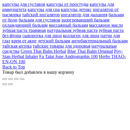
капсулы для суставов
капсулы от простуды
капсулы для
иммунитета
капсулы для сна
капсулы детокс
ингалятор от
насморка
тайский ингалятор
ингалятор для дыхания
бальзам
от боли
бальзам для суставов
разогревающий бальзам
охлаждающий бальзам
массажный бальзам
массажное масло
зубная паста травяная
натуральная зубная паста
зубная паста
без фтора
сыворотка для лица
коллаген для лица
патчи для
глаз
крем от акне
детский бальзам
антибактериальный бальзам
тайская аптека
тайские товары для здоровья
натуральные
средства
Green Thai Balm Herbal
Blue Thai Balm Original
Poy-
Sian Herbal Inhaler
Fa Talai Jone Andrographis 100
Herbs THAO-
EN-ON 100
Back to Top
Товар был добавлен в вашу корзину