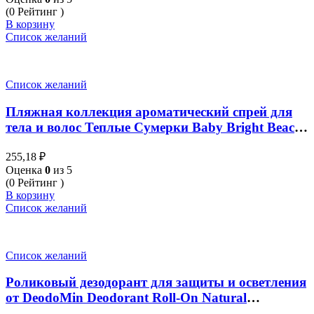
(0 Рейтинг )
В корзину
Список желаний
Список желаний
Пляжная коллекция ароматический спрей для
тела и волос Теплые Сумерки Baby Bright Beach
series Warm Twilight Body & Hair Mist 50мл
255,18
₽
Оценка
0
из 5
(0 Рейтинг )
В корзину
Список желаний
Список желаний
Роликовый дезодорант для защиты и осветления
от DeodoMin Deodorant Roll-On Natural
Whitening (Yellow) 60 мл