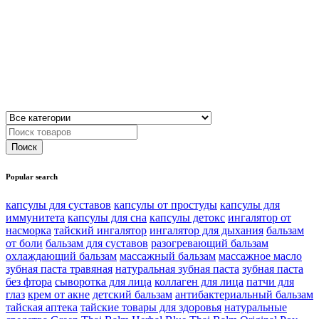
Popular search
капсулы для суставов
капсулы от простуды
капсулы для
иммунитета
капсулы для сна
капсулы детокс
ингалятор от
насморка
тайский ингалятор
ингалятор для дыхания
бальзам
от боли
бальзам для суставов
разогревающий бальзам
охлаждающий бальзам
массажный бальзам
массажное масло
зубная паста травяная
натуральная зубная паста
зубная паста
без фтора
сыворотка для лица
коллаген для лица
патчи для
глаз
крем от акне
детский бальзам
антибактериальный бальзам
тайская аптека
тайские товары для здоровья
натуральные