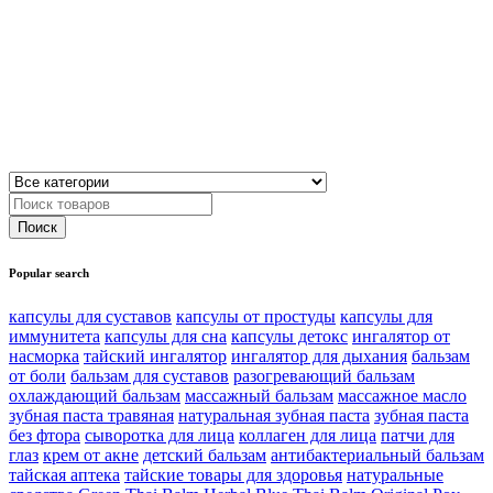
Popular search
капсулы для суставов
капсулы от простуды
капсулы для
иммунитета
капсулы для сна
капсулы детокс
ингалятор от
насморка
тайский ингалятор
ингалятор для дыхания
бальзам
от боли
бальзам для суставов
разогревающий бальзам
охлаждающий бальзам
массажный бальзам
массажное масло
зубная паста травяная
натуральная зубная паста
зубная паста
без фтора
сыворотка для лица
коллаген для лица
патчи для
глаз
крем от акне
детский бальзам
антибактериальный бальзам
тайская аптека
тайские товары для здоровья
натуральные