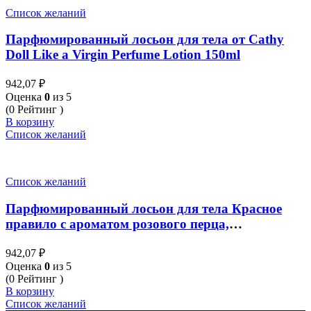
Список желаний
Парфюмированный лосьон для тела от Cathy
Doll Like a Virgin Perfume Lotion 150ml
942,07
₽
Оценка
0
из 5
(0 Рейтинг )
В корзину
Список желаний
Список желаний
Парфюмированный лосьон для тела Красное
правило с ароматом розового перца,
грейпфрута, черной смородины от Cathy Doll
942,07
₽
Red Rule Perfume Lotion 150 мл
Оценка
0
из 5
(0 Рейтинг )
В корзину
Список желаний