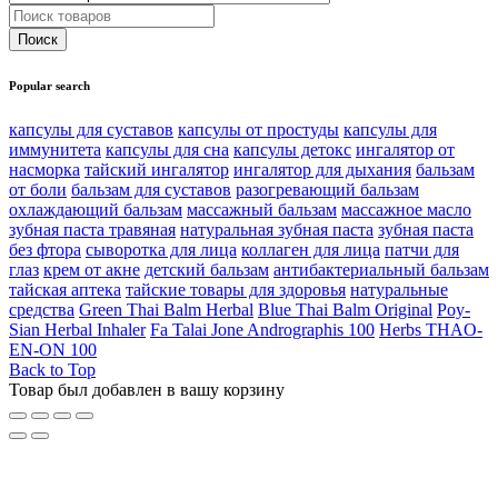
Popular search
капсулы для суставов
капсулы от простуды
капсулы для
иммунитета
капсулы для сна
капсулы детокс
ингалятор от
насморка
тайский ингалятор
ингалятор для дыхания
бальзам
от боли
бальзам для суставов
разогревающий бальзам
охлаждающий бальзам
массажный бальзам
массажное масло
зубная паста травяная
натуральная зубная паста
зубная паста
без фтора
сыворотка для лица
коллаген для лица
патчи для
глаз
крем от акне
детский бальзам
антибактериальный бальзам
тайская аптека
тайские товары для здоровья
натуральные
средства
Green Thai Balm Herbal
Blue Thai Balm Original
Poy-
Sian Herbal Inhaler
Fa Talai Jone Andrographis 100
Herbs THAO-
EN-ON 100
Back to Top
Товар был добавлен в вашу корзину