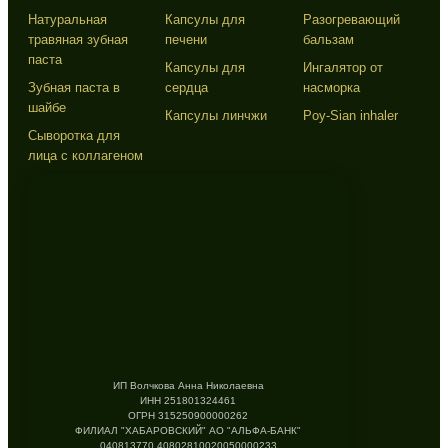
Натуральная
Капсулы для
Разогревающий
травяная зубная
печени
бальзам
паста
Капсулы для
Ингалятор от
Зубная паста в
сердца
насморка
шайбе
Капсулы линчжи
Poy-Sian inhaler
Сыворотка для
лица с коллагеном
ИП Волчкова Анна Николаевна
ИНН 251801324461
ОГРН 315250900000262
ФИЛИАЛ "ХАБАРОВСКИЙ" АО "АЛЬФА-БАНК"
040813770 40802810020050000233