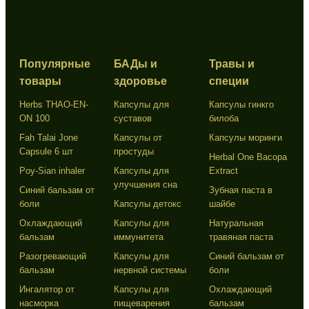
Популярные
БАДы и
Травы и
товары
здоровье
специи
Herbs THAO-EN-
Капсулы для
Капсулы гинкго
ON 100
суставов
билоба
Fah Talai Jone
Капсулы от
Капсулы моринги
Capsule 6 шт
простуды
Herbal One Bacopa
Poy-Sian inhaler
Капсулы для
Extract
улучшения сна
Синий бальзам от
Зубная паста в
боли
Капсулы детокс
шайбе
Охлаждающий
Капсулы для
Натуральная
бальзам
иммунитета
травяная паста
Разогревающий
Капсулы для
Синий бальзам от
бальзам
нервной системы
боли
Ингалятор от
Капсулы для
Охлаждающий
насморка
пищеварения
бальзам