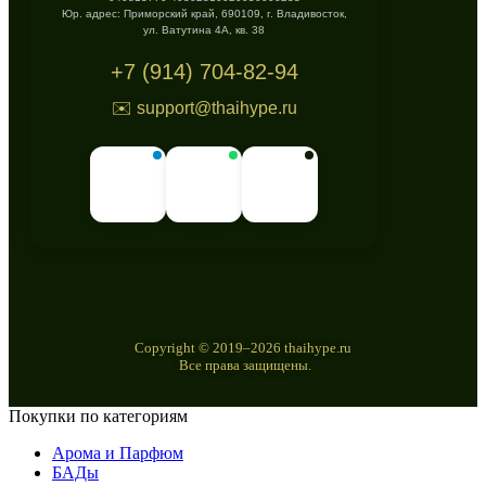
Юр. адрес: Приморский край, 690109, г. Владивосток,
ул. Ватутина 4А, кв. 38
+7 (914) 704-82-94
✉️ support@thaihype.ru
Copyright © 2019–2026 thaihype.ru
Все права защищены.
Покупки по категориям
Арома и Парфюм
БАДы