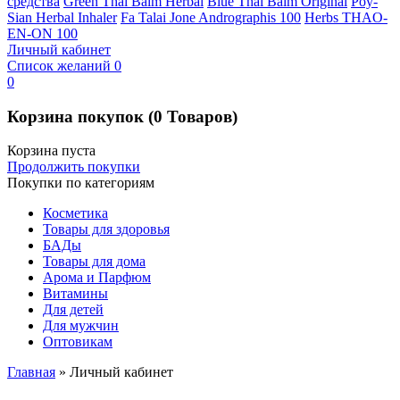
средства
Green Thai Balm Herbal
Blue Thai Balm Original
Poy-
Sian Herbal Inhaler
Fa Talai Jone Andrographis 100
Herbs THAO-
EN-ON 100
Личный кабинет
Список желаний
0
0
Корзина покупок
(0 Товаров)
Корзина пуста
Продолжить покупки
Покупки по категориям
Косметика
Товары для здоровья
БАДы
Товары для дома
Арома и Парфюм
Витамины
Для детей
Для мужчин
Оптовикам
Главная
»
Личный кабинет