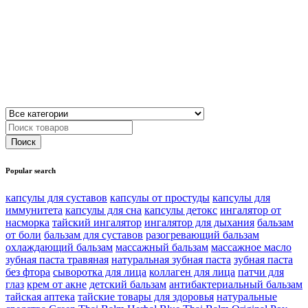
Popular search
капсулы для суставов
капсулы от простуды
капсулы для
иммунитета
капсулы для сна
капсулы детокс
ингалятор от
насморка
тайский ингалятор
ингалятор для дыхания
бальзам
от боли
бальзам для суставов
разогревающий бальзам
охлаждающий бальзам
массажный бальзам
массажное масло
зубная паста травяная
натуральная зубная паста
зубная паста
без фтора
сыворотка для лица
коллаген для лица
патчи для
глаз
крем от акне
детский бальзам
антибактериальный бальзам
тайская аптека
тайские товары для здоровья
натуральные