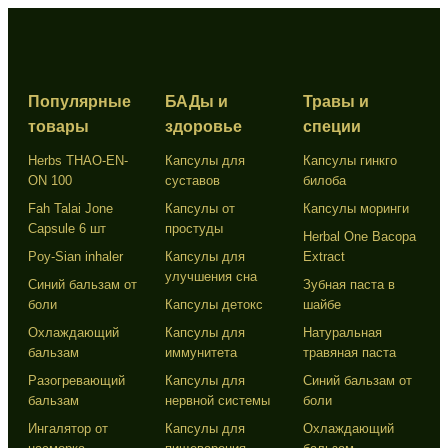
Популярные
БАДы и
Травы и
товары
здоровье
специи
Herbs THAO-EN-
Капсулы для
Капсулы гинкго
ON 100
суставов
билоба
Fah Talai Jone
Капсулы от
Капсулы моринги
Capsule 6 шт
простуды
Herbal One Bacopa
Poy-Sian inhaler
Капсулы для
Extract
улучшения сна
Синий бальзам от
Зубная паста в
боли
Капсулы детокс
шайбе
Охлаждающий
Капсулы для
Натуральная
бальзам
иммунитета
травяная паста
Разогревающий
Капсулы для
Синий бальзам от
бальзам
нервной системы
боли
Ингалятор от
Капсулы для
Охлаждающий