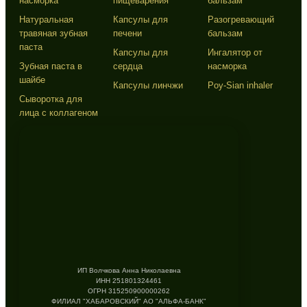
насморка
пищеварения
бальзам
Натуральная
Капсулы для
Разогревающий
травяная зубная
печени
бальзам
паста
Капсулы для
Ингалятор от
Зубная паста в
сердца
насморка
шайбе
Капсулы линчжи
Poy-Sian inhaler
Сыворотка для
лица с коллагеном
ИП Волчкова Анна Николаевна
ИНН 251801324461
ОГРН 315250900000262
ФИЛИАЛ "ХАБАРОВСКИЙ" АО "АЛЬФА-БАНК"